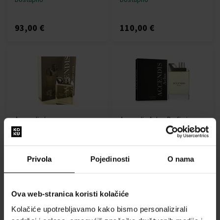
93,00 €
110,00 €
Accendis Lucevera
Accendis Aclus Parfimisana
Parfemska voda
voda
100ml - Parfemske vode -
Od 1.2ml - do 100ml
Unisex
Privola
Pojedinosti
O nama
Dostupno
Dostupno
110,00 €
8,00 €
93,00 €
Ova web-stranica koristi kolačiće
od
do
Kolačiće upotrebljavamo kako bismo personalizirali