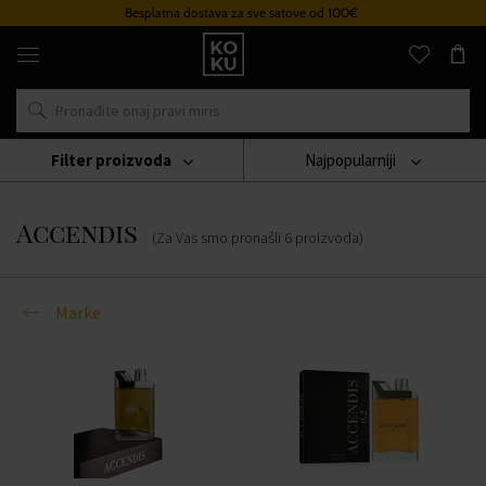
Besplatna dostava za sve satove od 100€
Originalni
parfemi
i
satovi
na
jednom
mjestu
Filter proizvoda
Najpopularniji
Marke
Accendis
Accendis
(Za Vas smo pronašli
6
proizvoda
)
Marke