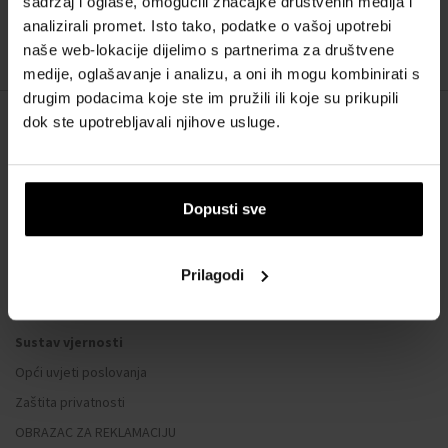
sadržaj i oglase, omogućili značajke društvenih medija i
:
analizirali promet. Isto tako, podatke o vašoj upotrebi
naše web-lokacije dijelimo s partnerima za društvene
1
medije, oglašavanje i analizu, a oni ih mogu kombinirati s
drugim podacima koje ste im pružili ili koje su prikupili
dok ste upotrebljavali njihove usluge.
O NAMA
O nama
Dopusti sve
OBRAZAC ZA KONTAKT
Kontakt
Prilagodi
SVE O KUPNJI
Sustav vjernosti
Opći uvjeti poslovanja
Zaštita privatnosti
OBRAZAC ZA REKLAMACIJU