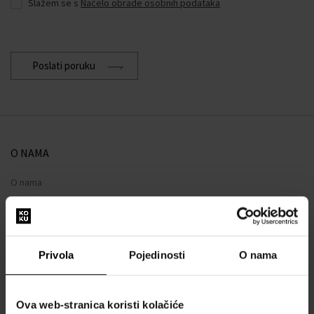
Slažem se s
Načelo obrade osobnih podataka
Poslati poruku
O NAMA
O nama
OBRAZAC ZA KONTAKT
Kontakt
Privola
Pojedinosti
O nama
SVE O KUPNJI
Sustav vjernosti
Ova web-stranica koristi kolačiće