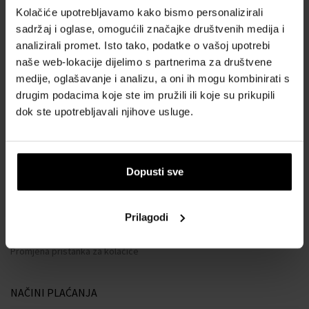
Opći uvjeti poslovanja
Kolačiće upotrebljavamo kako bismo personalizirali
Zaštita privatnosti
sadržaj i oglase, omogućili značajke društvenih medija i
OBRAZAC ZA REKLAMACIJU
analizirali promet. Isto tako, podatke o vašoj upotrebi
naše web-lokacije dijelimo s partnerima za društvene
Način dostave
medije, oglašavanje i analizu, a oni ih mogu kombinirati s
Kada ću dobiti naručenu robu?
drugim podacima koje ste im pružili ili koje su prikupili
Zašto parfemi i satovi od nas?
dok ste upotrebljavali njihove usluge.
Što je tester parfema?
Vodootpornost satova
Često postavljana pitanja
Dopusti sve
Samo originalna roba
Zašto se registrirati?
Prilagodi
Odustajanje od ugovora
Promjena pristanka za kolačiće
NAČINI PLAĆANJA