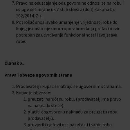
Pravo na odustajanje od ugovora ne odnosi se na robu i
usluge definirane u §7 st. 6 slova a) do l) Zakona br.
102/2014. Z.z.
Potrošač snosi svako umanjenje vrijednosti robe do
kojeg je došlo njezinom uporabom koja prelazi okvir
potreban za utvrđivanje funkcionalnosti i svojstava
robe.
Članak X.
Prava i obveze ugovornih strana
Prodavatelj i kupac smatraju se ugovornim stranama.
Kupac je obvezan:
preuzeti naručenu robu, (prodavatelj ima pravo
na naknadu štete)
platiti dogovorenu naknadu za preuzetu robu
prodavatelju,
provjeriti cjelovitost paketa ili i samu robu