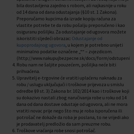
bila dostavljena zajedno s robom, ali najkasnije u roku
od 14 dana od dana odustajanja (§10 st. 1 Zakona).
Preporučamo kupcima da izrade kopiju računa za
vlastite potrebe te da robu pošalju preporučeno i kao
osiguranu pošiljku. Za odustajanje od ugovora možete
iskoristiti sljedeći obrazac:
Odustajanje od
kupoprodajnog ugovora
, u kojem je potrebno unijeti
minimalno podatke označene „*“ – zvjezdicom.
(http://www.nakupujbezpecne.sk/docs/form/odstupenie
Robu nam ne šaljite pouzećem, pošiljka neće biti
prihvaćena.
Upravitelj e-trgovine će vratiti uplaćenu naknadu za
robu / uslugu uključujući i troškove prijevoza u smislu
odredbe §9 st. 3) Zakona br. 102/2014 kao i troškove koji
su dokazivo nastali zbog naručivanja robe u roku od 14
dana od dana dostave odustaje od ugovora, ali ne mora
vratiti novac prije nego što mu je roba isporučena ili
potrošač ne dokaže da roba je poslana, to ne vrijedi ako
je prodavatelj predložio da sam preuzme robu.
Troškove vraćanja robe snosi potrošač.