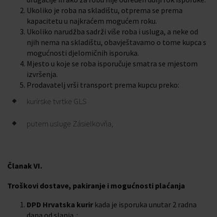
Ukoliko je roba na skladištu, otprema se prema
kapacitetu u najkraćem mogućem roku.
Ukoliko narudžba sadrži više roba i usluga, a neke od
njih nema na skladištu, obavještavamo o tome kupca s
mogućnosti djelomičnih isporuka.
Mjesto u koje se roba isporučuje smatra se mjestom
izvršenja.
Prodavatelj vrši transport prema kupcu preko:
kurirske tvrtke GLS
putem usluge Zásielkovňa,
Članak VI.
Troškovi dostave, pakiranje i mogućnosti plaćanja
DPD Hrvatska kurir
kada je isporuka unutar 2 radna
dana od slanja. :