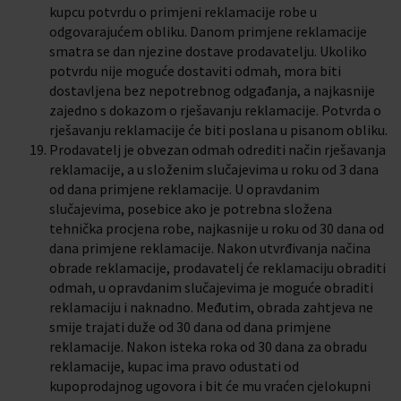
kupcu potvrdu o primjeni reklamacije robe u
odgovarajućem obliku. Danom primjene reklamacije
smatra se dan njezine dostave prodavatelju. Ukoliko
potvrdu nije moguće dostaviti odmah, mora biti
dostavljena bez nepotrebnog odgađanja, a najkasnije
zajedno s dokazom o rješavanju reklamacije. Potvrda o
rješavanju reklamacije će biti poslana u pisanom obliku.
Prodavatelj je obvezan odmah odrediti način rješavanja
reklamacije, a u složenim slučajevima u roku od 3 dana
od dana primjene reklamacije. U opravdanim
slučajevima, posebice ako je potrebna složena
tehnička procjena robe, najkasnije u roku od 30 dana od
dana primjene reklamacije. Nakon utvrđivanja načina
obrade reklamacije, prodavatelj će reklamaciju obraditi
odmah, u opravdanim slučajevima je moguće obraditi
reklamaciju i naknadno. Međutim, obrada zahtjeva ne
smije trajati duže od 30 dana od dana primjene
reklamacije. Nakon isteka roka od 30 dana za obradu
reklamacije, kupac ima pravo odustati od
kupoprodajnog ugovora i bit će mu vraćen cjelokupni