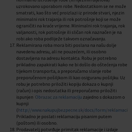
uzrokovano uporabom robe. Nedostatkom se ne može
smatrati, kao što već proizlazi iz prirode stvari, njezin
minimalni rok trajanja ili rok potrošnje koji se može
ograničiti na kraće vrijeme. Minimalni rok trajanja, rok
valjanosti, rok potrošnje ili sličan rok naznačen je na
robi ako roba podliježe takvom označavanju.
Reklamirana roba mora biti poslana na našu dolje
navedenu adresu, ali ne pouzećem, ili osobno
dostavljena na adresu kontakta. Robu je potrebno
prikladno zapakirati kako ne bi došlo do oštećenja robe
tijekom transporta, a preporučamo slanje robe
preporučenom pošiljkom ili kao osiguranu pošiljku. Uz
robu je potrebno priložiti kopiju dokaza o kupnji
(račun) i opis nedostatka ili preporučamo priložiti
ispunjen
Obrazac za reklamaciju
zajedno s dokazom o
kupnji
(
http://www.nakupujbezpecne.sk/docs/form/reklamacia.
Prikladno je poslati reklamaciju pisanim putem
(poštom) ili osobno.
Prodavatelj potvrđuje primitak reklamacije i izdaje