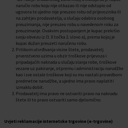
naručio robu koju nije otkazao ili nije odstupio od
ugovora te ujedno nije preuzeo robu od prijevoznika ili
na zahtjev prodavatelja, u slučaju odabira osobnog
preuzimanja, nije preuzeo robu u navedenom roku za
preuzimanje. Ovakvim postupanjem je kupac prekršio
svoju obvezu iz čl. X točka 2. slovo a), prema kojoj je
kupac dužan preuzeti naručenu robu.
Prilikom utvrđivanja visine štete, prodavatelj
prvenstveno uzima u obzir troškove prijevoza i
pripadajućih naknada u slučaju slanja robe, troškove
vezane uz pakiranje, otpremu i administraciju narudžbe
kao i sve ostale troškove koji su mu nastali provedbom
predmetne narudžbe, a ujedno ima pravo naplatiti
izmaklu dobit.
Prodavatelj ima pravo ne ostvariti pravo na naknadu
štete ili to pravo ostvariti samo djelomično.
Uvjeti reklamacije internetske trgovine (e-trgovine)