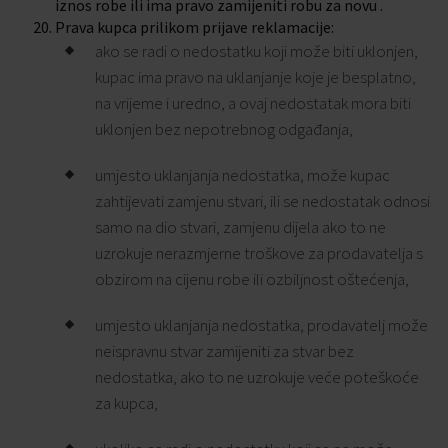
iznos robe ili ima pravo zamijeniti robu za novu .
Prava kupca prilikom prijave reklamacije:
ako se radi o nedostatku koji može biti uklonjen,
kupac ima pravo na uklanjanje koje je besplatno,
na vrijeme i uredno, a ovaj nedostatak mora biti
uklonjen bez nepotrebnog odgađanja,
umjesto uklanjanja nedostatka, može kupac
zahtijevati zamjenu stvari, ili se nedostatak odnosi
samo na dio stvari, zamjenu dijela ako to ne
uzrokuje nerazmjerne troškove za prodavatelja s
obzirom na cijenu robe ili ozbiljnost oštećenja,
umjesto uklanjanja nedostatka, prodavatelj može
neispravnu stvar zamijeniti za stvar bez
nedostatka, ako to ne uzrokuje veće poteškoće
za kupca,