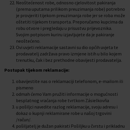
Neoštećenost robe, odnosno cjelovitost pakiranja
(prema uputama prilikom preuzimanja robe) potrebno
je provjeriti tijekom preuzimanja robe jer se roba može
oštetiti tijekom transporta. Preporučamo kupcima da
robu otvore i pregledaju u prisustvu prijevoznika.
Svojim potpisom kuriru izjavljujete da je pakiranje
neoštećeno.
Ovi uvjeti reklamacije sastavni su dio općih uvjeta te
prodavatelj zadržava pravo izmjene istih u bilo kojem
trenutku, čak i bez prethodne obavijesti prodavatelja.
Postupak tijekom reklamacije:
obavijestite nas o reklamaciji telefonom, e-mailom ili
pismeno
odmah ćemo Vam pružiti informacije o mogućnosti
besplatnog vraćanja robe tvrtkom Zásielkovňa
u pošiljci navedite razlog reklamacije, svoju adresu i
dokaz o kupnji reklamirane robe u našoj trgovini
/račun/.
pošiljatelj je dužan pakirati Pošiljku u čvrstu i prikladnu