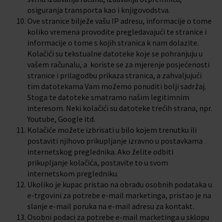
osiguranja transporta kao i knjigovodstva.
Ove stranice bilježe vašu IP adresu, informacije o tome
koliko vremena provodite pregledavajući te stranice i
informacije o tome s kojih stranica k nam dolazite.
Kolačići su tekstualne datoteke koje se pohranjuju u
vašem računalu, a koriste se za mjerenje posjećenosti
stranice i prilagodbu prikaza stranica, a zahvaljujući
tim datotekama Vam možemo ponuditi bolji sadržaj.
Stoga te datoteke smatramo našim legitimnim
interesom. Neki kolačići su datoteke trećih strana, npr.
Youtube, Google itd.
Kolačiće možete izbrisati u bilo kojem trenutku ili
postaviti njihovo prikupljanje izravno u postavkama
internetskog preglednika. Ako želite odbiti
prikupljanje kolačića, postavite to u svom
internetskom pregledniku.
Ukoliko je kupac pristao na obradu osobnih podataka u
e-trgovini za potrebe e-mail marketinga, pristao je na
slanje e-mail poruka na e-mail adresu za kontakt.
Osobni podaci za potrebe e-mail marketinga u sklopu