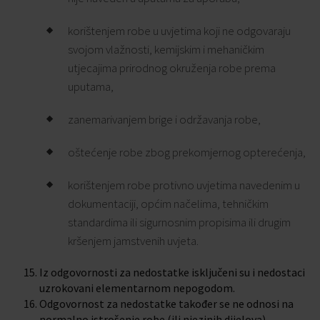
korištenjem robe u uvjetima koji ne odgovaraju
svojom vlažnosti, kemijskim i mehaničkim
utjecajima prirodnog okruženja robe prema
uputama,
zanemarivanjem brige i održavanja robe,
oštećenje robe zbog prekomjernog opterećenja,
korištenjem robe protivno uvjetima navedenim u
dokumentaciji, općim načelima, tehničkim
standardima ili sigurnosnim propisima ili drugim
kršenjem jamstvenih uvjeta.
Iz odgovornosti za nedostatke isključeni su i nedostaci
uzrokovani elementarnom nepogodom.
Odgovornost za nedostatke također se ne odnosi na
normalno istrošenje robe (ili njezinih dijelova)