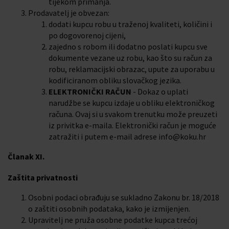
tijekom primanja.
Prodavatelj je obvezan:
dodati kupcu robu u traženoj kvaliteti, količini i
po dogovorenoj cijeni,
zajedno s robom ili dodatno poslati kupcu sve
dokumente vezane uz robu, kao što su račun za
robu, reklamacijski obrazac, upute za uporabu u
kodificiranom obliku slovačkog jezika.
ELEKTRONIČKI RAČUN
- Dokaz o uplati
narudžbe se kupcu izdaje u obliku elektroničkog
računa. Ovaj si u svakom trenutku može preuzeti
iz privitka e-maila. Elektronički račun je moguće
zatražiti i putem e-mail adrese info@koku.hr
Članak XI.
Zaštita privatnosti
Osobni podaci obrađuju se sukladno Zakonu br. 18/2018
o zaštiti osobnih podataka, kako je izmijenjen.
Upravitelj ne pruža osobne podatke kupca trećoj