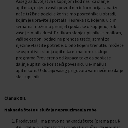
Vašeg zadovoljstva s kupnjom kod nas. Za slanje
upitnika, ocjenu vaših povratnih informacija i analizu
naše tržišne pozicije koristimo posrednika u obradi,
kojim je upravitelj portala Heureka.sk, kojemu u tim
svrhama možemo prenijeti podatke o kupljenoj robi i
vašoj e-mail adresi. Prilikom slanja upitnika e-mailom,
vaši se osobni podaci ne prenose trećoj strani za
njezine vlastite potrebe. U bilo kojem trenutku možete
se usprotiviti slanju upitnika e-mailom u sklopu
programa Provjereno od kupaca tako da odbijete
daljnje upitnike koristeći poveznicu u e-mailu s
upitnikom. U slučaju vašeg prigovora vam nećemo dalje
slati upitnik.
Članak XII.
Naknada štete u slučaju nepreuzimanja robe
Prodavatelj ima pravo na naknadu štete (prema par. §
420 i dalje. Građanskog zakonika), u slučaju da je kupac