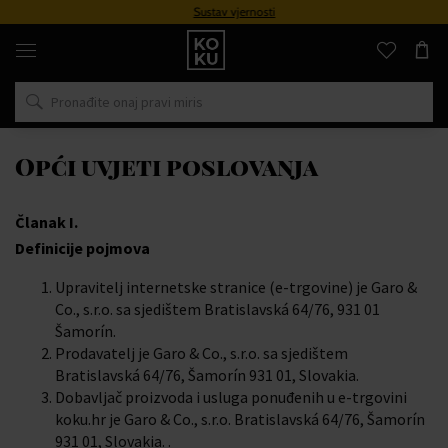
Sustav vjernosti
Originalni
parfemi
i
satovi
na
jednom
mjestu
Opći uvjeti poslovanja
Članak I.
Definicije pojmova
Upravitelj internetske stranice (e-trgovine) je Garo &
Co., s.r.o. sa sjedištem Bratislavská 64/76, 931 01
Šamorín.
Prodavatelj je Garo & Co., s.r.o. sa sjedištem
Bratislavská 64/76, Šamorín 931 01, Slovakia.
Dobavljač proizvoda i usluga ponuđenih u e-trgovini
koku.hr je Garo & Co., s.r.o. Bratislavská 64/76, Šamorín
931 01, Slovakia. .