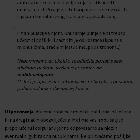
ambalažu te ujedno dovoljno ojačati i ispuniti
unutrašnjost Pošiljke, u tolikoj mjeri da se ne ošteti
tijekom kumulativnog transporta, skladištenja
i manipulacije s njom. Unutarnje punjenje bi trebao
učvrstiti pošiljku i zaštititi je od udaraca (ispuna s
mjehurićima, zračnim jastucima, polisitrenom...).
Napominjemo da ukoliko se odlučite poslati paket
običnom poštom, troškove poštarine
ne
nadoknađujemo
.
U slučaju opravdane reklamacije, tvrtka plaća poštarinu
prilikom slanja robe natrag kupcu.
! Upozorenje
: Vraćena roba ne smije biti rabljena, oštećena
ili na drugi način obezvrijeđena. Molimo vas, robu šaljite
preporučenu i osiguranu jer ne odgovaramo za njezin
eventualni gubitak na putu k nama. Ne prihvaćamo pošiljke