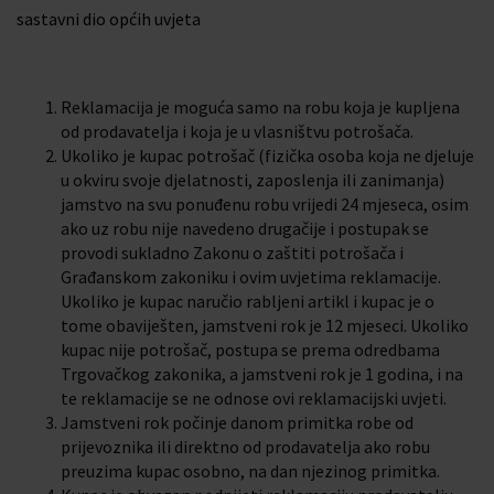
sastavni dio općih uvjeta
Reklamacija je moguća samo na robu koja je kupljena
od prodavatelja i koja je u vlasništvu potrošača.
Ukoliko je kupac potrošač (fizička osoba koja ne djeluje
u okviru svoje djelatnosti, zaposlenja ili zanimanja)
jamstvo na svu ponuđenu robu vrijedi 24 mjeseca, osim
ako uz robu nije navedeno drugačije i postupak se
provodi sukladno Zakonu o zaštiti potrošača i
Građanskom zakoniku i ovim uvjetima reklamacije.
Ukoliko je kupac naručio rabljeni artikl i kupac je o
tome obaviješten, jamstveni rok je 12 mjeseci. Ukoliko
kupac nije potrošač, postupa se prema odredbama
Trgovačkog zakonika, a jamstveni rok je 1 godina, i na
te reklamacije se ne odnose ovi reklamacijski uvjeti.
Jamstveni rok počinje danom primitka robe od
prijevoznika ili direktno od prodavatelja ako robu
preuzima kupac osobno, na dan njezinog primitka.