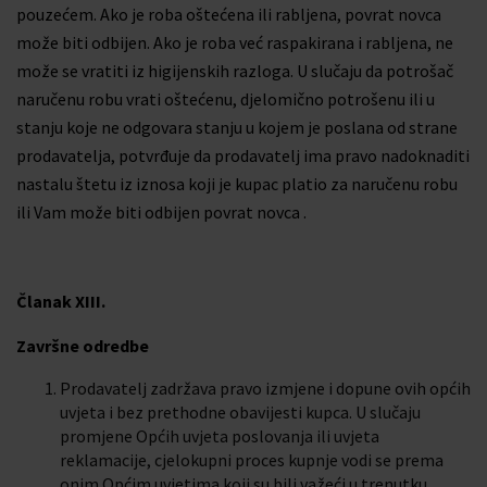
pouzećem. Ako je roba oštećena ili rabljena, povrat novca
može biti odbijen. Ako je roba već raspakirana i rabljena, ne
može se vratiti iz higijenskih razloga. U slučaju da potrošač
naručenu robu vrati oštećenu, djelomično potrošenu ili u
stanju koje ne odgovara stanju u kojem je poslana od strane
prodavatelja, potvrđuje da prodavatelj ima pravo nadoknaditi
nastalu štetu iz iznosa koji je kupac platio za naručenu robu
ili Vam može biti odbijen povrat novca .
Članak XIII.
Završne odredbe
Prodavatelj zadržava pravo izmjene i dopune ovih općih
uvjeta i bez prethodne obavijesti kupca. U slučaju
promjene Općih uvjeta poslovanja ili uvjeta
reklamacije, cjelokupni proces kupnje vodi se prema
onim Općim uvjetima koji su bili važeći u trenutku