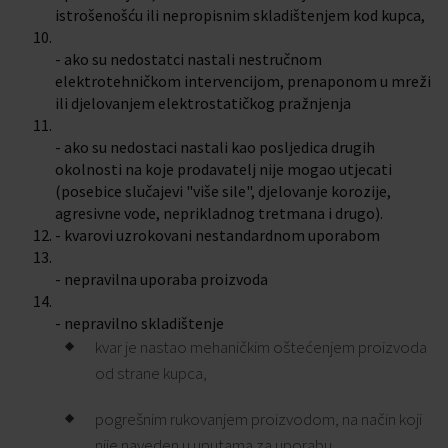
istrošenošću ili nepropisnim skladištenjem kod kupca,
- ako su nedostatci nastali nestručnom
elektrotehničkom intervencijom, prenaponom u mreži
ili djelovanjem elektrostatičkog pražnjenja
- ako su nedostaci nastali kao posljedica drugih
okolnosti na koje prodavatelj nije mogao utjecati
(posebice slučajevi "više sile", djelovanje korozije,
agresivne vode, neprikladnog tretmana i drugo).
- kvarovi uzrokovani nestandardnom uporabom
- nepravilna uporaba proizvoda
- nepravilno skladištenje
kvar je nastao mehaničkim oštećenjem proizvoda
od strane kupca,
pogrešnim rukovanjem proizvodom, na način koji
nije naveden u uputama za uporabu,