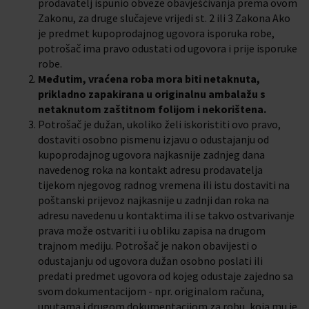
prodavatelj ispunio obveze obavješćivanja prema ovom
Zakonu, za druge slučajeve vrijedi st. 2 ili 3 Zakona Ako
je predmet kupoprodajnog ugovora isporuka robe,
potrošač ima pravo odustati od ugovora i prije isporuke
robe.
Međutim, vraćena roba mora biti netaknuta,
prikladno zapakirana u originalnu ambalažu s
netaknutom zaštitnom folijom i nekorištena.
Potrošač je dužan, ukoliko želi iskoristiti ovo pravo,
dostaviti osobno pismenu izjavu o odustajanju od
kupoprodajnog ugovora najkasnije zadnjeg dana
navedenog roka na kontakt adresu prodavatelja
tijekom njegovog radnog vremena ili istu dostaviti na
poštanski prijevoz najkasnije u zadnji dan roka na
adresu navedenu u kontaktima ili se takvo ostvarivanje
prava može ostvariti i u obliku zapisa na drugom
trajnom mediju. Potrošač je nakon obavijesti o
odustajanju od ugovora dužan osobno poslati ili
predati predmet ugovora od kojeg odustaje zajedno sa
svom dokumentacijom - npr. originalom računa,
uputama i drugom dokumentacijom za robu, koja mu je