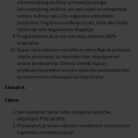
informacijskog društva i primatelja usluga
informacijskog društva, ovi opći uvjeti se primjenjuju
samo u nužnoj mjeri, što odgovara zakonskim
propisima i logičnom uređenju stvari, osim ako među
njima nije bilo dogovoreno drugačije.
Proglašavamo da je sva roba koju nudimo 100%
originalna.
Kupac obvezujućom narudžbom potvrđuje da prihvaća
Uvjete poslovanja za isporuku robe objavljene od
strane prodavatelja. Odnosi između kupca i
prodavatelja uređeni su ovim uvjetima poslovanja koji
su istovremeno obvezujući za obje strane.
Članak II.
Cijena
Sve navedene cijene roba i usluga su konačne,
uključujući PDV od 20%.
Prodavatelj je vezan cijenom navedenom na stranici e-
trgovine u trenutku kupnje.