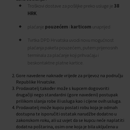
Troškovi dostave za pošiljke preko usluge je
38
HRK
.
plaćanje
pouzećem
i
karticom
unaprijed
Tvrtka DPD Hrvatska uvodi novu mogućnost
plaćanja paketa pouzećem, putem prijenosnih
terminala za plaćanje koji prihvaćaju i
beskontaktne platne kartice.
Gore navedene naknade vrijede za prijevoz na području
Republike Hrvatske.
Prodavatelj također može s kupcem dogovoriti
drugačiji nego standardni (gore navedeni) postupak
prilikom slanja robe ili usluga kao i cijene ovih usluga.
Prodavatelj može kupcu poslati robu koja je odmah
dostupna te isporučiti ostatak narudžbe dodatno u
zakonskom roku, ali uz uvjet da se kupcu neće naplatiti
dodatna poštarina, osim one koja je bila uključena u