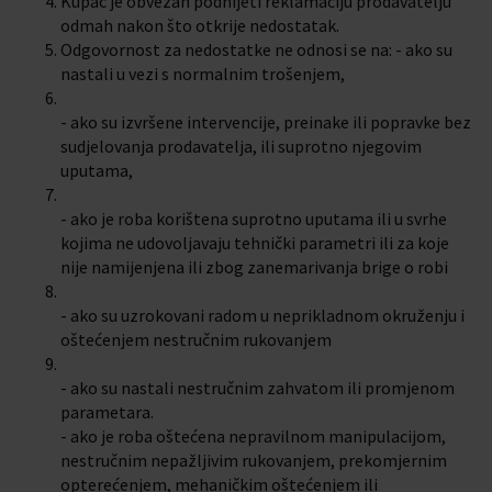
Kupac je obvezan podnijeti reklamaciju prodavatelju
odmah nakon što otkrije nedostatak.
Odgovornost za nedostatke ne odnosi se na: - ako su
nastali u vezi s normalnim trošenjem,
- ako su izvršene intervencije, preinake ili popravke bez
sudjelovanja prodavatelja, ili suprotno njegovim
uputama,
- ako je roba korištena suprotno uputama ili u svrhe
kojima ne udovoljavaju tehnički parametri ili za koje
nije namijenjena ili zbog zanemarivanja brige o robi
- ako su uzrokovani radom u neprikladnom okruženju i
oštećenjem nestručnim rukovanjem
- ako su nastali nestručnim zahvatom ili promjenom
parametara.
- ako je roba oštećena nepravilnom manipulacijom,
nestručnim nepažljivim rukovanjem, prekomjernim
opterećenjem, mehaničkim oštećenjem ili