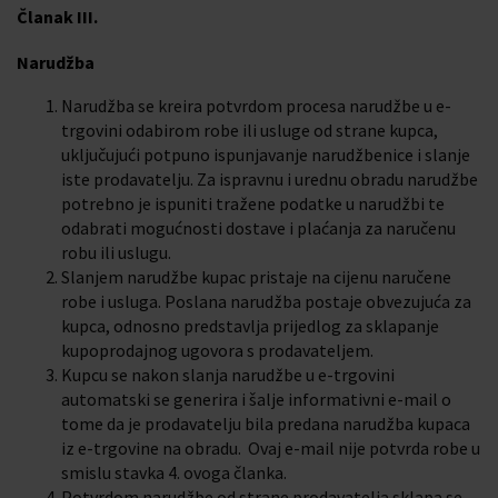
Članak III.
Narudžba
Narudžba se kreira potvrdom procesa narudžbe u e-
trgovini odabirom robe ili usluge od strane kupca,
uključujući potpuno ispunjavanje narudžbenice i slanje
iste prodavatelju. Za ispravnu i urednu obradu narudžbe
potrebno je ispuniti tražene podatke u narudžbi te
odabrati mogućnosti dostave i plaćanja za naručenu
robu ili uslugu.
Slanjem narudžbe kupac pristaje na cijenu naručene
robe i usluga. Poslana narudžba postaje obvezujuća za
kupca, odnosno predstavlja prijedlog za sklapanje
kupoprodajnog ugovora s prodavateljem.
Kupcu se nakon slanja narudžbe u e-trgovini
automatski se generira i šalje informativni e-mail o
tome da je prodavatelju bila predana narudžba kupaca
iz e-trgovine na obradu. Ovaj e-mail nije potvrda robe u
smislu stavka 4. ovoga članka.
Potvrdom narudžbe od strane prodavatelja sklapa se