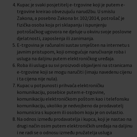
Kupac je svaki posjetitelj e-trgovine koji je putem e-
trgovine kreirao obvezujuću narudžbu. U smislu
Zakona, a posebno Zakona br. 102/2014, potrošač je
fizička osoba koja pri sklapanju i ispunjenju
potrošačkog ugovora ne djeluje u okviru svoje poslovne
djelatnosti, zaposlenja ili zanimanja.
E-trgovina je računalni sustav smješten na internetu s
javnim pristupom, koji omogućuje naručivanje roba i
usluga na daljinu putem elektroničkog uređaja.
Roba ili usluga su svi proizvodi objavljeni na stranicama
e-trgovine koji se mogu naručiti (imaju navedenu cijenu
i ta cijena nije nula).
Kupac u potpunosti prihvaća elektroničku
komunikaciju, posebice putem e-trgovine,
komunikaciju elektroničkom poštom kao i telefonsku
komunikaciju, ukoliko je nedvojbeno da prodavatelj
komunicira s kupcem ili osobom koju je on ovlastio.
Na odnos između prodavatelja i kupca, koji je nastao na
drugi način osim putem elektroničkih uređaja na daljinu
i ne radi se o odnosu između pružatelja usluga