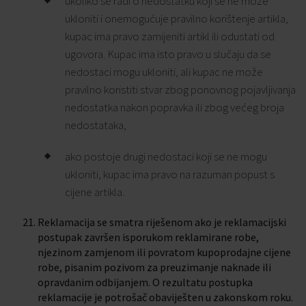
ukoliko se radi o nedostatku koji se ne može
ukloniti i onemogućuje pravilno korištenje artikla,
kupac ima pravo zamijeniti artikl ili odustati od
ugovora. Kupac ima isto pravo u slučaju da se
nedostaci mogu ukloniti, ali kupac ne može
pravilno koristiti stvar zbog ponovnog pojavljivanja
nedostatka nakon popravka ili zbog većeg broja
nedostataka,
ako postoje drugi nedostaci koji se ne mogu
ukloniti, kupac ima pravo na razuman popust s
cijene artikla.
Reklamacija se smatra riješenom ako je reklamacijski
postupak završen isporukom reklamirane robe,
njezinom zamjenom ili povratom kupoprodajne cijene
robe, pisanim pozivom za preuzimanje naknade ili
opravdanim odbijanjem. O rezultatu postupka
reklamacije je potrošač obaviješten u zakonskom roku.