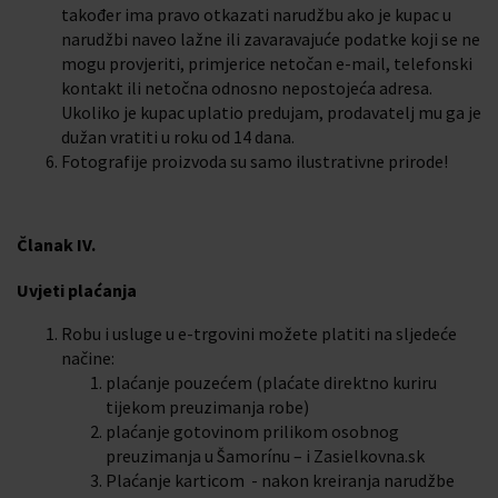
također ima pravo otkazati narudžbu ako je kupac u
narudžbi naveo lažne ili zavaravajuće podatke koji se ne
mogu provjeriti, primjerice netočan e-mail, telefonski
kontakt ili netočna odnosno nepostojeća adresa.
Ukoliko je kupac uplatio predujam, prodavatelj mu ga je
dužan vratiti u roku od 14 dana.
Fotografije proizvoda su samo ilustrativne prirode!
Članak IV.
Uvjeti plaćanja
Robu i usluge u e-trgovini možete platiti na sljedeće
načine:
plaćanje pouzećem (plaćate direktno kuriru
tijekom preuzimanja robe)
plaćanje gotovinom prilikom osobnog
preuzimanja u Šamorínu – i Zasielkovna.sk
Plaćanje karticom
- nakon kreiranja narudžbe