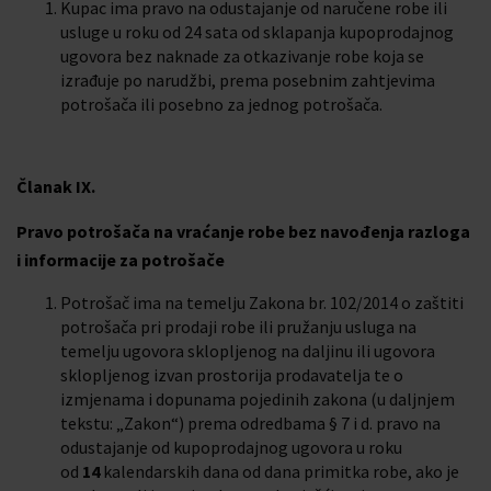
Kupac ima pravo na odustajanje od naručene robe ili
usluge u roku od 24 sata od sklapanja kupoprodajnog
ugovora bez naknade za otkazivanje robe koja se
izrađuje po narudžbi, prema posebnim zahtjevima
potrošača ili posebno za jednog potrošača.
Članak IX.
Pravo potrošača na vraćanje robe bez navođenja razloga
i informacije za potrošače
Potrošač ima na temelju Zakona br. 102/2014 o zaštiti
potrošača pri prodaji robe ili pružanju usluga na
temelju ugovora sklopljenog na daljinu ili ugovora
sklopljenog izvan prostorija prodavatelja te o
izmjenama i dopunama pojedinih zakona (u daljnjem
tekstu: „Zakon“) prema odredbama § 7 i d. pravo na
odustajanje od kupoprodajnog ugovora u roku
od
14
kalendarskih dana od dana primitka robe, ako je