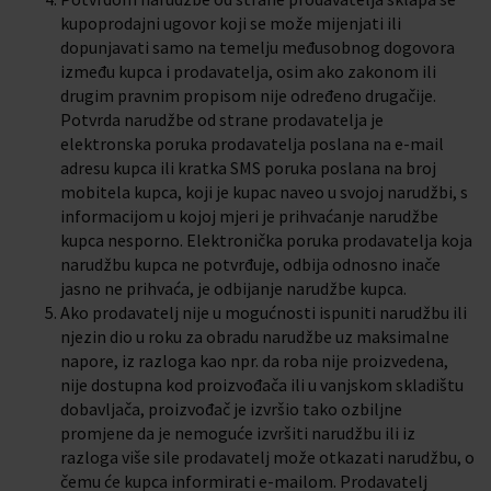
kupoprodajni ugovor koji se može mijenjati ili
dopunjavati samo na temelju međusobnog dogovora
između kupca i prodavatelja, osim ako zakonom ili
drugim pravnim propisom nije određeno drugačije.
Potvrda narudžbe od strane prodavatelja je
elektronska poruka prodavatelja poslana na e-mail
adresu kupca ili kratka SMS poruka poslana na broj
mobitela kupca, koji je kupac naveo u svojoj narudžbi, s
informacijom u kojoj mjeri je prihvaćanje narudžbe
kupca nesporno. Elektronička poruka prodavatelja koja
narudžbu kupca ne potvrđuje, odbija odnosno inače
jasno ne prihvaća, je odbijanje narudžbe kupca.
Ako prodavatelj nije u mogućnosti ispuniti narudžbu ili
njezin dio u roku za obradu narudžbe uz maksimalne
napore, iz razloga kao npr. da roba nije proizvedena,
nije dostupna kod proizvođača ili u vanjskom skladištu
dobavljača, proizvođač je izvršio tako ozbiljne
promjene da je nemoguće izvršiti narudžbu ili iz
razloga više sile prodavatelj može otkazati narudžbu, o
čemu će kupca informirati e-mailom. Prodavatelj