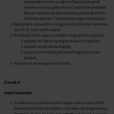
preusmjereni ste na sigurni PayU pristupnik
online plaćanja gdje unosite potrebne podatke.
Ako je transakcija autorizirana, plaćanje će biti
izvršeno odmah. Podržavamo sigurna plaćanja.
Nadoplate za pojedine mogućnosti plaćanja navedene
su u čl. VI. ovih općih uvjeta.
Prodavač može kupcu ponuditi mogućnost popusta:
popust na cijenu za registraciju u e-trgovini,
popust na ponovnu kupnju,
popust na temelju jednokratnog kupona za
popust,
Popusti se ne mogu kombinirati.
Članak V.
Uvjeti isporuke
Prodavatelj je dužan poslati kupcu robu u roku od 30
dana od kreiranja narudžbe, osim ako nije dogovoreno
drugačije ili ako za robu nije određen dulji rok isporuke.