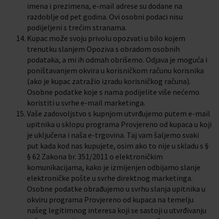
imena i prezimena, e-mail adrese su dodane na
razdoblje od pet godina. Ovi osobni podaci nisu
podijeljeni s trećim stranama.
Kupac može svoju privolu opozvati u bilo kojem
trenutku slanjem Opoziva s obradom osobnih
podataka, a mi ih odmah obrišemo. Odjava je moguća i
poništavanjem okvira u korisničkom računu korisnika
(ako je kupac zatražio izradu korisničkog računa).
Osobne podatke koje s nama podijelite više nećemo
koristiti u svrhe e-mail marketinga.
Vaše zadovoljstvo s kupnjom utvrđujemo putem e-mail
upitnika u sklopu programa Provjereno od kupaca u koji
je uključena i naša e-trgovina. Taj vam šaljemo svaki
put kada kod nas kupujete, osim ako to nije u skladu s §
§ 62 Zakona br. 351/2011 o elektroničkim
komunikacijama, kako je izmijenjen odbijamo slanje
elektroničke pošte u svrhe direktnog marketinga.
Osobne podatke obrađujemo u svrhu slanja upitnika u
okviru programa Provjereno od kupaca na temelju
našeg legitimnog interesa koji se sastoji u utvrđivanju