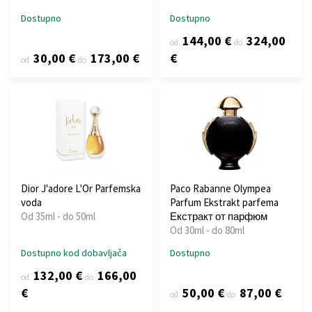
Dostupno
Dostupno
144,00 €
324,00
od
do
30,00 €
173,00 €
€
od
do
Dior J'adore L'Or Parfemska
Paco Rabanne Olympea
voda
Parfum Ekstrakt parfema
Od 35ml - do 50ml
Екстракт от парфюм
Od 30ml - do 80ml
Dostupno kod dobavljača
Dostupno
132,00 €
166,00
od
do
€
50,00 €
87,00 €
od
do