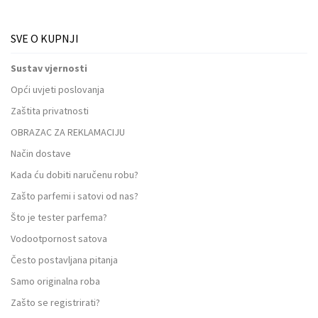
SVE O KUPNJI
Sustav vjernosti
Opći uvjeti poslovanja
Zaštita privatnosti
OBRAZAC ZA REKLAMACIJU
Način dostave
Kada ću dobiti naručenu robu?
Zašto parfemi i satovi od nas?
Što je tester parfema?
Vodootpornost satova
Često postavljana pitanja
Samo originalna roba
Zašto se registrirati?