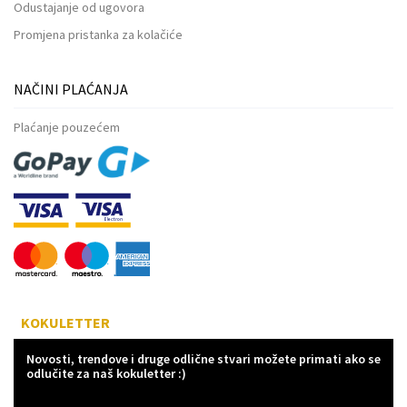
Odustajanje od ugovora
Promjena pristanka za kolačiće
NAČINI PLAĆANJA
Plaćanje pouzećem
KOKULETTER
Novosti, trendove i druge odlične stvari možete primati ako se
odlučite za naš kokuletter :)