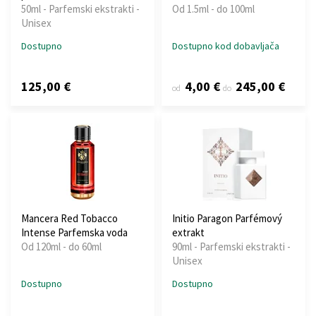
50ml - Parfemski ekstrakti -
Od 1.5ml - do 100ml
Unisex
Dostupno
Dostupno kod dobavljača
125,00 €
4,00 €
245,00 €
od
do
Mancera Red Tobacco
Initio Paragon Parfémový
Intense Parfemska voda
extrakt
Od 120ml - do 60ml
90ml - Parfemski ekstrakti -
Unisex
Dostupno
Dostupno