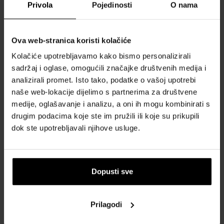
Privola
Pojedinosti
O nama
OBRAZAC ZA KONTAKT
Kontakt
Ova web-stranica koristi kolačiće
Kolačiće upotrebljavamo kako bismo personalizirali
SVE O KUPNJI
sadržaj i oglase, omogućili značajke društvenih medija i
analizirali promet. Isto tako, podatke o vašoj upotrebi
Sustav vjernosti
naše web-lokacije dijelimo s partnerima za društvene
Opći uvjeti poslovanja
medije, oglašavanje i analizu, a oni ih mogu kombinirati s
Zaštita privatnosti
drugim podacima koje ste im pružili ili koje su prikupili
OBRAZAC ZA REKLAMACIJU
dok ste upotrebljavali njihove usluge.
Način dostave
Kada ću dobiti naručenu robu?
Zašto parfemi i satovi od nas?
Dopusti sve
Što je tester parfema?
Vodootpornost satova
Prilagodi
Često postavljana pitanja