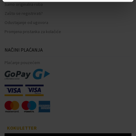
Samo originalna roba
Zašto se registrirati?
Odustajanje od ugovora
Promjena pristanka za kolačiće
NAČINI PLAĆANJA
Plaćanje pouzećem
KOKULETTER