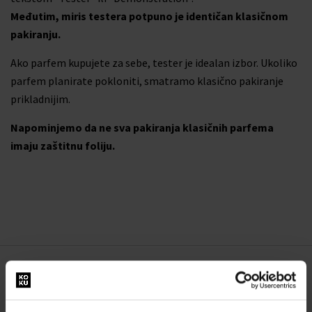
Međutim, miris testera potpuno je identičan klasičnom
pakiranju.
Ako parfem kupujete za sebe, tester je idealan izbor. Ukoliko
parfem planirate pokloniti, smatramo klasično pakiranje
prikladnijim.
Napominjemo da ne sva pakiranja klasičnih parfema
imaju zaštitnu foliju.
O NAMA
O nama