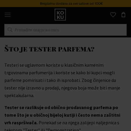
Besplatna dostava za sve satove od 100€
Originalni
parfemi
i
satovi
na
jednom
mjestu
Što je tester parfema?
Testeri se uglavnom koriste u klasičnim kamenim
trgovinama parfumerija i koriste se kako bi kupci mogli
parfeme pomirisati i tako ih isprobati. Zbog činjenice da
tester nije izravno u prodaji, njegova boja može biti manje
spektakularna.
Tester se razlikuje od obično prodavanog parfema po
tome što je u običnoj bijeloj kutiji i često nema zaštitni
vrh raspršivača.
Ponekad se na njega zalijepi naljepnica s
tekstom "Tester" ili "Demonstration".