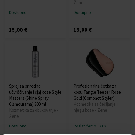
Žene
Dostupno
Dostupno
15,00 €
19,00 €
Sprej za prirodno
Profesionalna četka za
učvršćivanje i sjaj kose Style
kosu Tangle Teezer Rose
Masters (Shine Spray
Gold (Compact Styler)
Glamourama) 300 ml
Kozmetika za češljanje i
Kozmetika za oblikovanje -
njegu kose - Žene
Žene
Dostupno
Poslat ćemo 13.08.