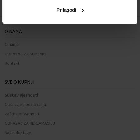
objemové peny, gély a mnoho iného.
Prilagodi
O NAMA
O nama
OBRAZAC ZA KONTAKT
Kontakt
SVE O KUPNJI
Sustav vjernosti
Opći uvjeti poslovanja
Zaštita privatnosti
OBRAZAC ZA REKLAMACIJU
Način dostave