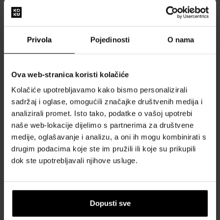
14,00 €
16,00 €
Privola
Pojedinosti
O nama
:
1
Ova web-stranica koristi kolačiće
O vlasoch sa často hovorí ako o korune našej krásy. Podľa nás
Kolačiće upotrebljavamo kako bismo personalizirali
to nie je iba tým, že aj koruny sa nosia na hlave, ale aj tým, že
sadržaj i oglase, omogućili značajke društvenih medija i
vlasy sú dôležitou súčasťou našej vizáže. Mať zdravé vlasy nie
analizirali promet. Isto tako, podatke o vašoj upotrebi
je prirodzené a treba vedieť ktoré prípravky tým našim
naše web-lokacije dijelimo s partnerima za društvene
vlasom pomáhajú, používať ich pravidelne a venovať našim
vlasom patričnú starostlivosť. Existujú rôzne typy vlasov, no
medije, oglašavanje i analizu, a oni ih mogu kombinirati s
naša ponuka kozmetiky na vlasy obsahuje tie správne
drugim podacima koje ste im pružili ili koje su prikupili
prípravky ako suché, tak aj na mastné vlasy, poškodené vlasy
dok ste upotrebljavali njihove usluge.
a polámané končeky vlasov. Mať žiarivo lesklé a zdravé vlasy,
krásny účes a energickú farbu vlasov je predsa to, čo je
základom zdravej vizáže. Naša kozmetika na vlasy zahŕňa
šampóny, farby, kondicionéry, séra, oleje, masky a všetko pre
Dopusti sve
styling: žehličky, zastrihávače, kulmy, fény, parné žehličky,