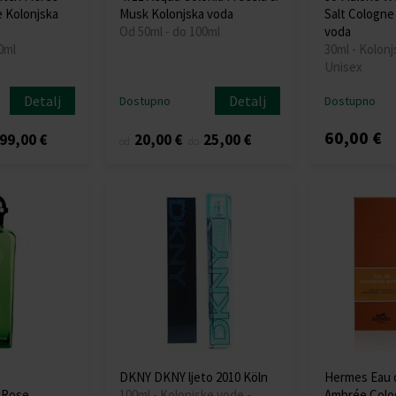
 Kolonjska
Musk Kolonjska voda
Salt Cologne
Od 50ml - do 100ml
voda
0ml
30ml - Kolonj
Unisex
Detalj
Detalj
Dostupno
Dostupno
60,00 €
99,00 €
20,00 €
25,00 €
od
do
DKNY DKNY ljeto 2010 Köln
Hermes Eau 
 Rose
100ml - Kolonjske vode -
Ambrée Colo