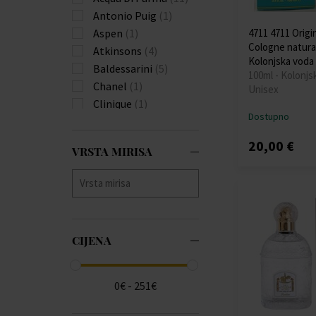
Antonio Puig
(1)
Aspen
(1)
4711 4711 Origi
Cologne natura
Atkinsons
(4)
Kolonjska voda 
Baldessarini
(5)
100ml - Kolonjs
Chanel
(1)
Unisex
Clinique
(1)
Dostupno
Coty
(1)
Dior
(2)
20,00 €
VRSTA MIRISA
Dkny
(1)
Elizabeth Taylor
(1)
Estée Lauder
(1)
Frederic Malle
(2)
Guerlain
(4)
CIJENA
Halston
(1)
Hermes
(15)
Jo Malone
(45)
0€ - 251€
Jovan
(4)
Korres
(2)