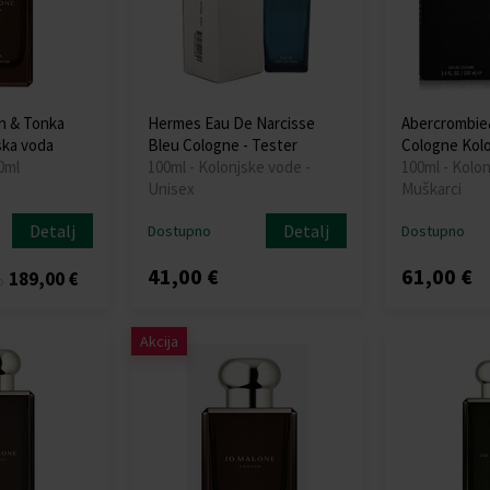
h & Tonka
Hermes Eau De Narcisse
Abercrombie&
ska voda
Bleu Cologne - Tester
Cologne Kolo
0ml
100ml - Kolonjske vode -
100ml - Kolon
Unisex
Muškarci
Detalj
Detalj
Dostupno
Dostupno
41,00 €
61,00 €
189,00 €
o
Akcija