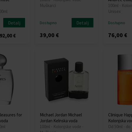
Muškarci
100ml - Kolon
00ml
Unisex
Detalj
Detalj
Dostupno
Dostupno
39,00 €
76,00 €
92,00 €
leasures for
Michael Jordan Michael
Clinique Hap
voda
Jordan Kelnska voda
Kolonjska vo
0ml
100ml - Kolonjske vode -
Od 50ml - do