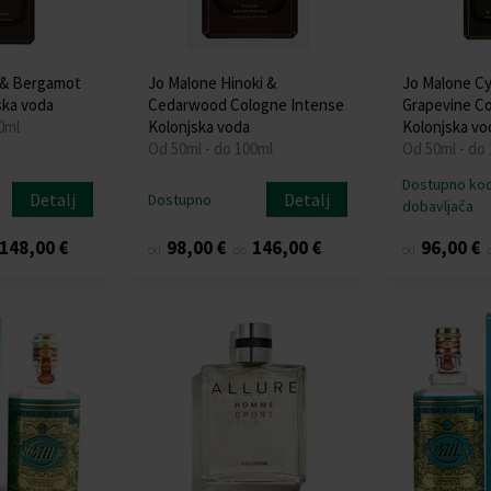
 & Bergamot
Jo Malone Hinoki &
Jo Malone Cy
ska voda
Cedarwood Cologne Intense
Grapevine C
0ml
Kolonjska voda
Kolonjska vo
Od 50ml - do 100ml
Od 50ml - do
Dostupno ko
Detalj
Detalj
Dostupno
dobavljača
148,00 €
98,00 €
146,00 €
96,00 €
od
do
od