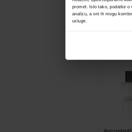
Tabac Original 
promet. Isto tako, podatke o 
Cologne Kolonj
analizu, a oni ih mogu kombini
Od 150ml - do 3
usluge.
Dostupno
25,00 €
od
do
Abercrombie&Fi