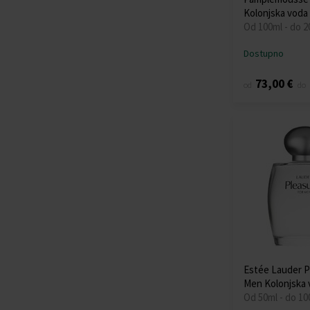
Kolonjska voda
Od 100ml - do 2
Dostupno
73,00 €
od
do
Estée Lauder P
Men Kolonjska 
Od 50ml - do 10