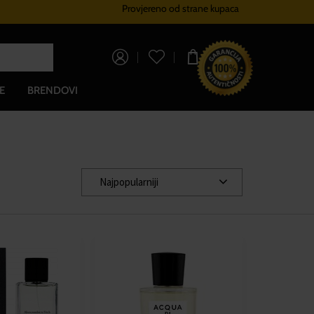
Provjereno od strane kupaca
Sustav vjernosti
Besplatna dos
0,00 €
E
BRENDOVI
Najpopularniji