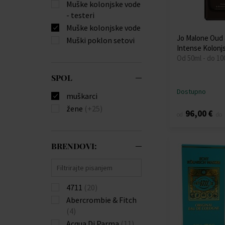
Muške kolonjske vode
- testeri
Muške kolonjske vode
Jo Malone Oud
Muški poklon setovi
Intense Kolonj
Od 50ml - do 10
SPOL
Dostupno
muškarci
žene
(+25)
96,00 €
od
do
BRENDOVI:
4711
(20)
Abercrombie & Fitch
(4)
Acqua Di Parma
(11)