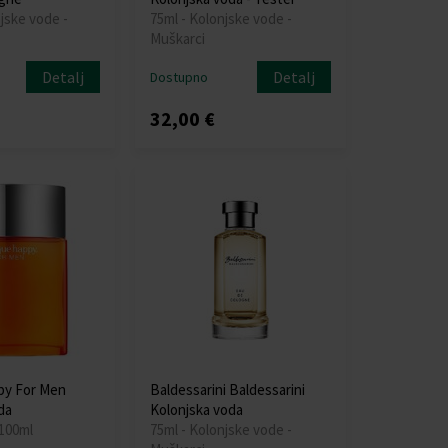
jske vode -
75ml - Kolonjske vode -
Muškarci
Detalj
Detalj
Dostupno
32,00 €
py For Men
Baldessarini Baldessarini
da
Kolonjska voda
 100ml
75ml - Kolonjske vode -