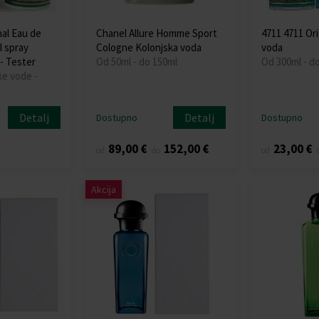
nal Eau de
Chanel Allure Homme Sport
4711 4711 Ori
l spray
Cologne Kolonjska voda
voda
- Tester
Od 50ml - do 150ml
Od 300ml - d
ke vode -
Detalj
Detalj
Dostupno
Dostupno
89,00 €
152,00 €
23,00 €
od
do
od
Akcija