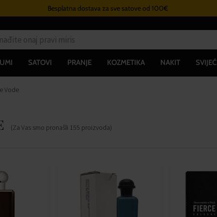
Besplatna dostava za sve satove od 100€
UMI
SATOVI
PRANJE
KOZMETIKA
NAKIT
SVIJEĆ
ke Vode
e
(Za Vas smo pronašli
155
proizvoda
)