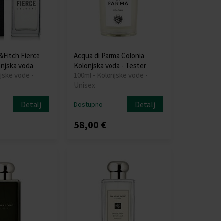
Fitch Fierce
Acqua di Parma Colonia
njska voda
Kolonjska voda - Tester
jske vode -
100ml - Kolonjske vode -
Unisex
Detalj
Detalj
Dostupno
58,00 €