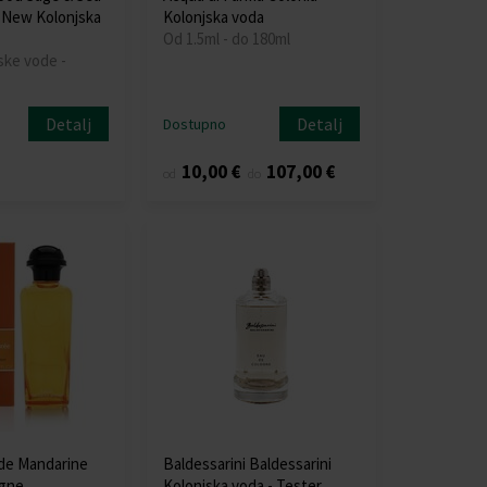
 New Kolonjska
Kolonjska voda
Od 1.5ml - do 180ml
ske vode -
Detalj
Detalj
Dostupno
10,00 €
107,00 €
od
do
de Mandarine
Baldessarini Baldessarini
gne
Kolonjska voda - Tester