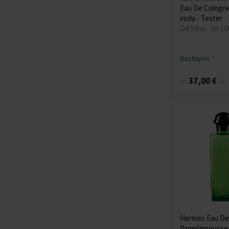
Eau De Cologne
voda - Tester
Od 50ml - do 10
Dostupno
37,00 €
od
do
Hermes Eau De
Pamplemousse