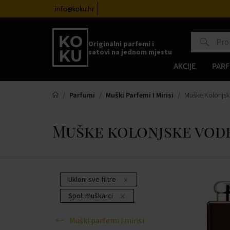
atove od 100€
info@koku.hr
Sustav vjernosti
Originalni parfemi i
satovi na jednom mjestu
AKCIJE
PARF
Parfumi
Muški Parfemi I Mirisi
Muške Kolonjs
Muške kolonjske vod
Ukloni sve filtre
Spol:
muškarci
Muški parfemi i mirisi