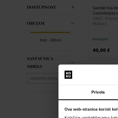
LE COUVENT
(7)
DOSTUPNOST
Guerlain Eau d
Michael Jordan
(1)
Coq kolonjska v
100ml - Kolonjs
Myrurgia
(1)
OBUJAM
Muškarci
Nishane
(1)
Penhaligon's
(2)
Pierre Cardin
(2)
Dostupno
9ml - 300ml
Roja Parfums
(4)
40,00 €
Tabac
(2)
SASTAVNICA
Tauer Perfumes
(1)
Thameen
(3)
MIRISA
Tommy Bahama
(2)
Tous
(2)
Privola
Ova web-stranica koristi kol
Kolačiće upotrebljavamo kako 