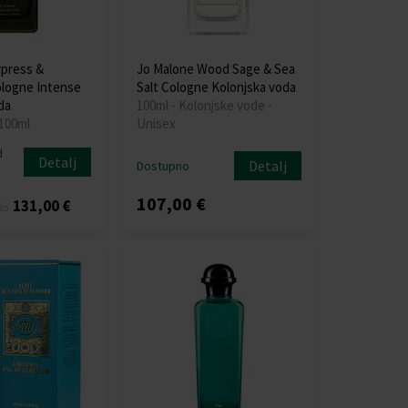
press &
Jo Malone Wood Sage & Sea
ologne Intense
Salt Cologne Kolonjska voda
da
100ml - Kolonjske vode -
 100ml
Unisex
d
Detalj
Detalj
Dostupno
107,00 €
131,00 €
do