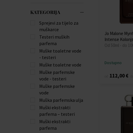
KATEGORIJA
Sprejevi za tijelo za
muškarce
Jo Malone Myrr
Testeri muških
Intense Kolonj
parfema
Od 50ml - do 10
Muške toaletne vode
- testeri
Dostupno
Muške toaletne vode
Muške parfemske
112,00 €
od
d
vode - testeri
Muške parfemske
vode
Muška parfemska ulja
Muški ekstrakti
parfema – testeri
Muški ekstrakti
parfema