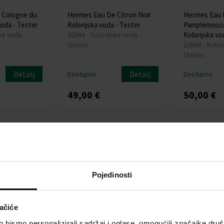
e Cologne du
Hermes Eau De Citron Noir
Hermes Eau 
oda - Tester
Kolonjska voda - Tester
Pamplemous
ke vode -
100ml - Kolonjske vode -
Kolonjska vo
Unisex
100ml - Kolon
Unisex
Detalj
Detalj
Dostupno
Dostupno
49,00 €
50,00 €
Pojedinosti
ačiće
bismo personalizirali sadržaj i oglase, omogućili značajke društv