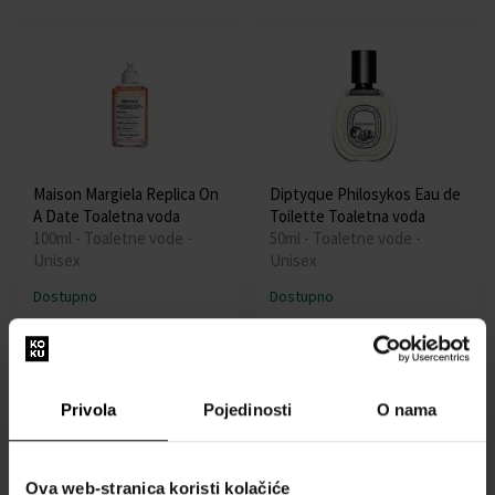
Maison Margiela Replica On
Diptyque Philosykos Eau de
A Date Toaletna voda
Toilette Toaletna voda
100ml - Toaletne vode -
50ml - Toaletne vode -
Unisex
Unisex
Dostupno
Dostupno
86,00 €
103,00 €
Privola
Pojedinosti
O nama
Ova web-stranica koristi kolačiće