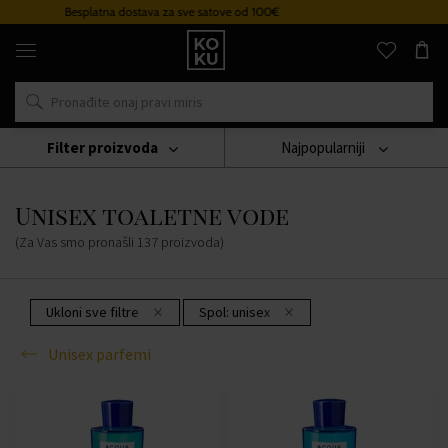
Sustav vjernosti
Originalni
parfemi
i
satovi
na
jednom
mjestu
Filter proizvoda
Najpopularniji
Parfumi
Unisex Parfemi
Unisex Toaletne Vode
Unisex toaletne vode
(Za Vas smo pronašli
137
proizvoda
)
Ukloni sve filtre
Spol:
unisex
Unisex parfemi