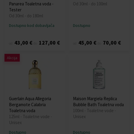
Panarea Toaletna voda -
Od 30ml - do 100ml
Tester
Od 30ml - do 180ml
Dostupno kod dobavljača
Dostupno
43,00 €
127,00 €
45,00 €
70,00 €
od
do
od
do
Akcija
Guerlain Aqua Allegoria
Maison Margiela Replica
Bergamote Calabria
Bubble Bath Toaletna voda
Toaletna voda
100ml - Toaletne vode -
125ml - Toaletne vode -
Unisex
Unisex
Dostupno
Dostupno