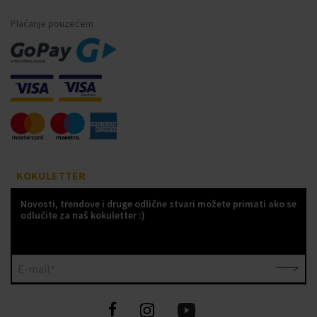
Plaćanje pouzećem
KOKULETTER
Novosti, trendove i druge odlične stvari možete primati ako se
odlučite za naš kokuletter :)
E-mail*