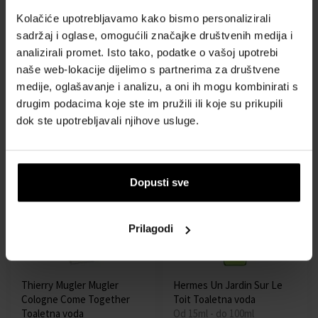
Kolačiće upotrebljavamo kako bismo personalizirali
sadržaj i oglase, omogućili značajke društvenih medija i
Diptyque Eau Duelle Eau de
Tom Ford Eau De Soleil
analizirali promet. Isto tako, podatke o vašoj upotrebi
Toilette Toaletna voda
Blanc 2025 Eau De Toilette
naše web-lokacije dijelimo s partnerima za društvene
50ml - Toaletne vode -
Toaletna voda
medije, oglašavanje i analizu, a oni ih mogu kombinirati s
Unisex
Od 10ml - do 100ml
drugim podacima koje ste im pružili ili koje su prikupili
Dostupno
Dostupno kod dobavljača
dok ste upotrebljavali njihove usluge.
108,00 €
28,00 €
122,00 €
od
do
Dopusti sve
Prilagodi
Thierry Mugler Mugler
Hermes Un Jardin Sur Le
Cologne Come Together
Toit Toaletna voda
Toaletna voda
Od 15ml - do 100ml