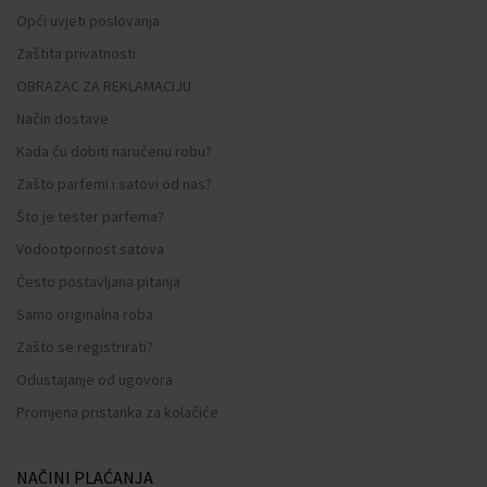
Opći uvjeti poslovanja
Zaštita privatnosti
OBRAZAC ZA REKLAMACIJU
Način dostave
Kada ću dobiti naručenu robu?
Zašto parfemi i satovi od nas?
Što je tester parfema?
Vodootpornost satova
Često postavljana pitanja
Samo originalna roba
Zašto se registrirati?
Odustajanje od ugovora
Promjena pristanka za kolačiće
NAČINI PLAĆANJA