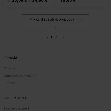
20,00 €
34,00 €
79,00 €
od
do
Prikaži sljedećih 48 proizvoda
:
1
2
3
O NAMA
O nama
OBRAZAC ZA KONTAKT
Kontakt
SVE O KUPNJI
Sustav vjernosti