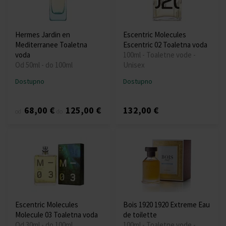
Hermes Jardin en
Escentric Molecules
Mediterranee Toaletna
Escentric 02 Toaletna voda
voda
100ml - Toaletne vode -
Od 50ml - do 100ml
Unisex
Dostupno
Dostupno
68,00 €
125,00 €
132,00 €
od
do
Escentric Molecules
Bois 1920 1920 Extreme Eau
Molecule 03 Toaletna voda
de toilette
Od 30ml - do 100ml
100ml - Toaletne vode -