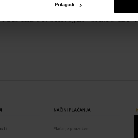
Prilagodi
Naš izbor skrojen samo za v
I
NAČINI PLAĆANJA
osti
Plaćanje pouzećem