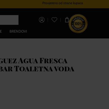
Provjereno od strane kupaca
Sustav vjernosti
Besplatna dos
0,00 €
E
BRENDOVI
uez Agua Fresca
ar Toaletna voda