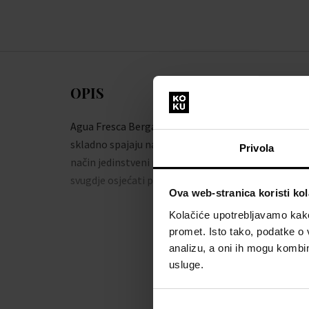
OPIS
Agua Fresca Bergamota Ambar su parfemi koji
skladno spajaju najljepše akorde stvarajući na taj
Privola
način jedinstveni miris, zahvaljujući kojem ćete se
svugdje osjećati posebno.
Ova web-stranica koristi kol
Kolačiće upotrebljavamo kako 
promet. Isto tako, podatke o 
analizu, a oni ih mogu kombini
usluge.