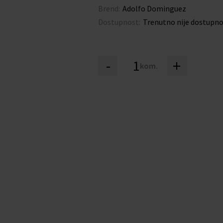
Brend:
Adolfo Dominguez
Dostupnost:
Trenutno nije dostupn
-
+
kom.