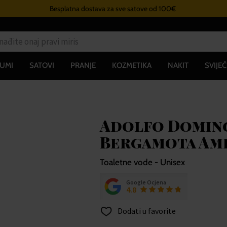
Besplatna dostava za sve satove od 100€
UMI
SATOVI
PRANJE
KOZMETIKA
NAKIT
SVIJEĆ
Adolfo Doming
Bergamota Amb
Toaletne vode - Unisex
Google Ocjena
4.8
Dodati u favorite