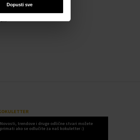
Dopusti sve
as
KOKULETTER
Novosti, trendove i druge odlične stvari možete
primati ako se odlučite za naš kokuletter :)