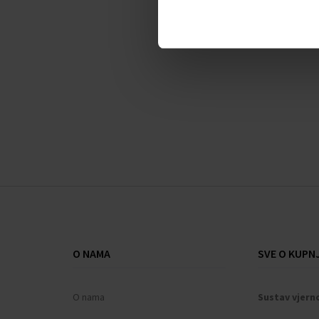
Mirisne note:
Gornja nota:
bergamot, grejp
Srednja nota:
papar, vetiver
Donja nota:
cimet, amber
O NAMA
SVE O KUPNJ
O nama
Sustav vjern