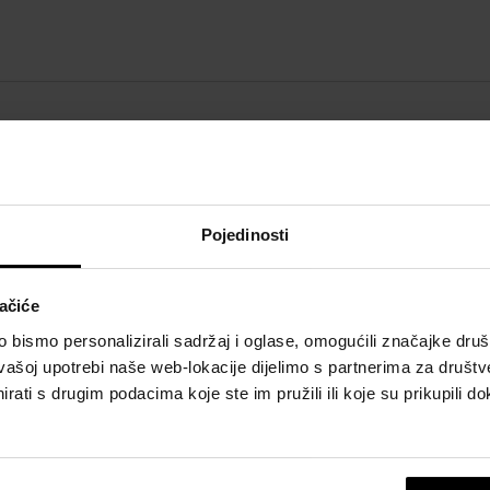
POJEDINOSTI
O
Spol:
unisex
Brend:
Adolfo Dominguez
Pojedinosti
Vrsta mirisa:
svježa, Citrusna
ačiće
bismo personalizirali sadržaj i oglase, omogućili značajke društv
vašoj upotrebi naše web-lokacije dijelimo s partnerima za društv
rati s drugim podacima koje ste im pružili ili koje su prikupili do
Prikazati cijeli opis