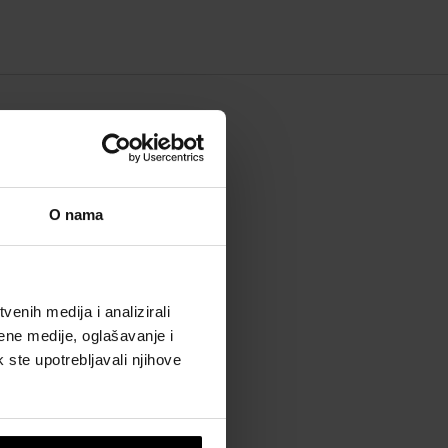
 BRENDU
O nama
enih medija i analizirali
ene medije, oglašavanje i
k ste upotrebljavali njihove