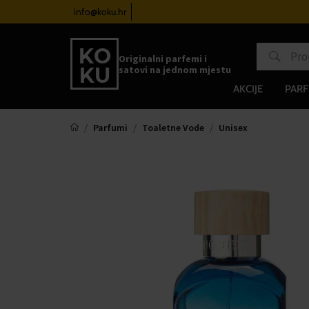
atove od 100€
info@koku.hr
Sustav vjernosti
Originalni parfemi i
satovi na jednom mjestu
AKCIJE
PARF
Parfumi
Toaletne Vode
Unisex