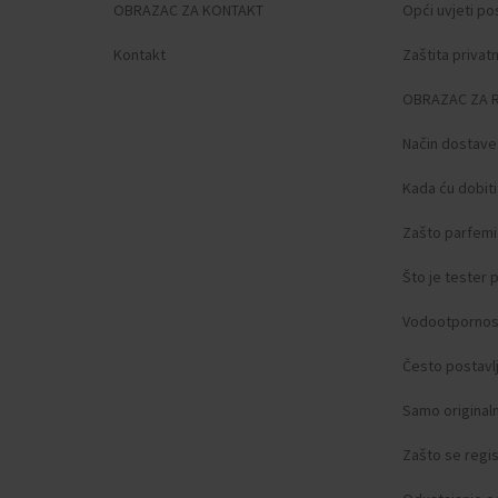
OBRAZAC ZA KONTAKT
Opći uvjeti po
Kontakt
Zaštita privat
OBRAZAC ZA 
Način dostave
Kada ću dobit
Zašto parfemi 
Što je tester
Vodootpornos
Često postavlj
Samo original
Zašto se regist