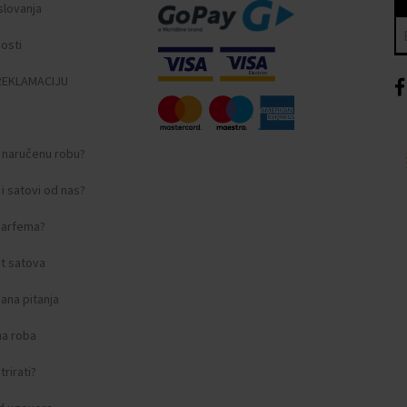
slovanja
nosti
REKLAMACIJU
i naručenu robu?
i satovi od nas?
 parfema?
t satova
ana pitanja
na roba
rirati?