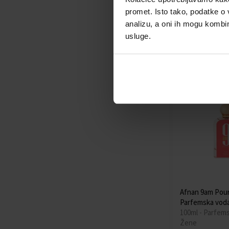
80ml - Parfems
promet. Isto tako, podatke o 
Unisex
analizu, a oni ih mogu kombini
Dostupno
usluge.
41,00 €
Afnan 9am Pou
Parfemska vod
100ml - Parfem
Žene