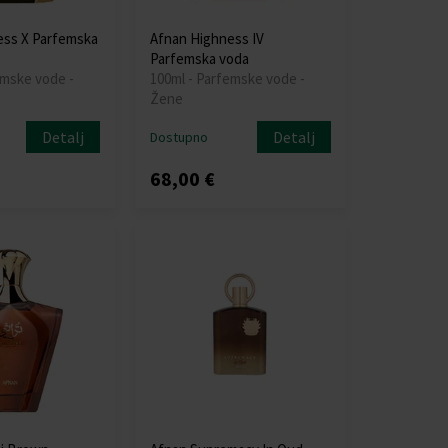
ess X Parfemska
Afnan Highness IV
Parfemska voda
emske vode -
100ml - Parfemske vode -
Žene
Detalj
Detalj
Dostupno
68,00 €