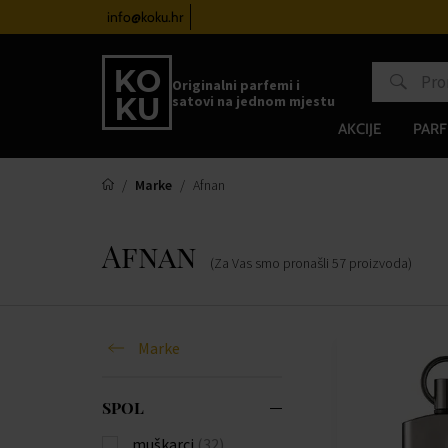
atove od 100€
info@koku.hr
Sustav vjernosti
Originalni parfemi i
satovi na jednom mjestu
AKCIJE
PARF
Marke
Afnan
Afnan
(Za Vas smo pronašli
57
proizvoda
)
Marke
SPOL
muškarci
(32)