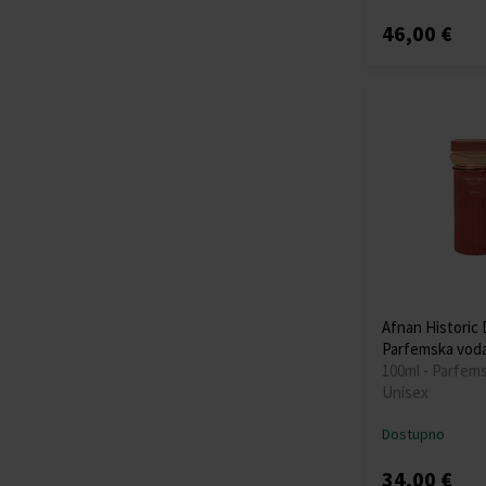
46,00 €
Afnan Historic 
Parfemska vod
100ml - Parfem
Unisex
Dostupno
34,00 €