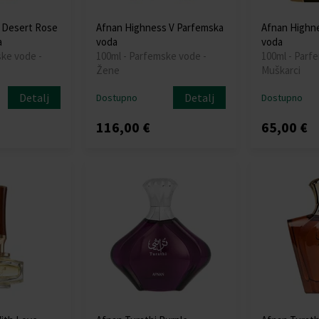
 Desert Rose
Afnan Highness V Parfemska
Afnan Highn
a
voda
voda
ske vode -
100ml - Parfemske vode -
100ml - Parf
Žene
Muškarci
Detalj
Detalj
Dostupno
Dostupno
116,00 €
65,00 €