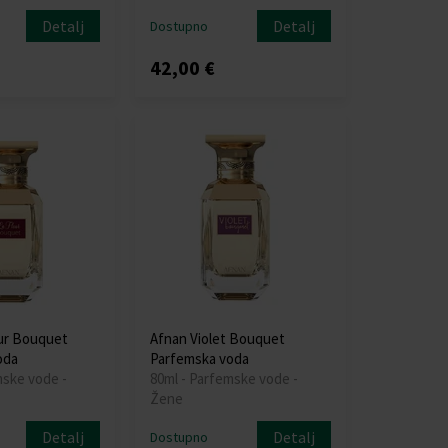
Detalj
Detalj
Dostupno
42,00 €
ur Bouquet
Afnan Violet Bouquet
oda
Parfemska voda
mske vode -
80ml - Parfemske vode -
Žene
Detalj
Detalj
Dostupno