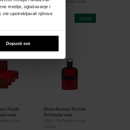
emske vode -
100ml - Parfemske vode -
ene medije, oglašavanje i
Unisex
k ste upotrebljavali njihove
Detalj
Detalj
Dostupno
37,00 €
Dopusti sve
ent Purple
Afnan Abstract Portrait
mska voda
Parfemska voda
emske vode -
100ml - Parfemske vode -
Unisex