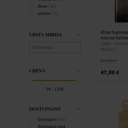
žene
(45)
unisex
(20)
Afnan Suprema
VRSTA MIRISA
Intense Parfe
100ml - Parfem
Muškarci
Dostupno
CIJENA
47,00 €
0€ - 116€
DOSTUPNOST
Dostupno
(43)
Dostupno kod