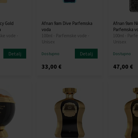
cy Gold
Afnan 9am Dive Parfemska
Afnan 9am N
a
voda
Parfemska v
ske vode -
100ml - Parfemske vode -
100ml - Parf
Unisex
Unisex
Detalj
Detalj
Dostupno
Dostupno
33,00 €
47,00 €