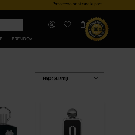
Provjereno od strane kupaca
Sustav vjernosti
Besplatna dos
0,00 €
E
BRENDOVI
Najpopularniji