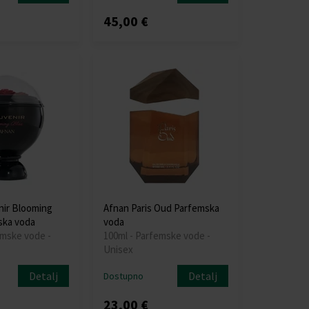
45,00 €
nir Blooming
Afnan Paris Oud Parfemska
ska voda
voda
emske vode -
100ml - Parfemske vode -
Unisex
Detalj
Detalj
Dostupno
23,00 €