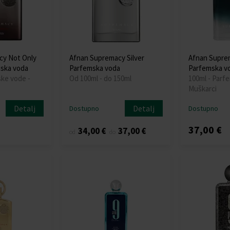
cy Not Only
Afnan Supremacy Silver
Afnan Supre
mska voda
Parfemska voda
Parfemska v
ske vode -
Od 100ml - do 150ml
100ml - Parf
Muškarci
Detalj
Detalj
Dostupno
Dostupno
37,00 €
34,00 €
37,00 €
od
do