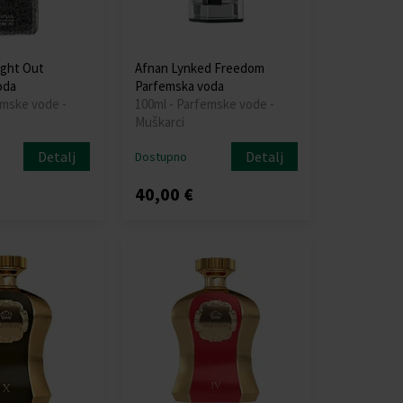
ight Out
Afnan Lynked Freedom
oda
Parfemska voda
emske vode -
100ml - Parfemske vode -
Muškarci
Detalj
Detalj
Dostupno
40,00 €