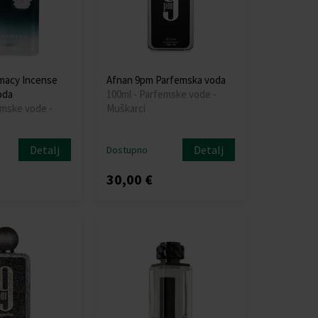
macy Incense
Afnan 9pm Parfemska voda
oda
100ml - Parfemske vode -
emske vode -
Muškarci
Detalj
Detalj
Dostupno
30,00 €