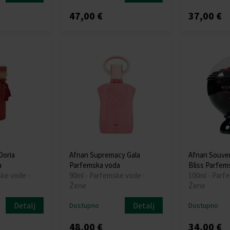
47,00 €
37,00 €
Doria
Afnan Supremacy Gala
Afnan Souve
a
Parfemska voda
Bliss Parfem
ske vode -
90ml - Parfemske vode -
100ml - Parf
Žene
Žene
Detalj
Detalj
Dostupno
Dostupno
48,00 €
34,00 €