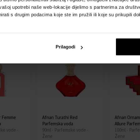
ke vode -
100ml - Parfemske vode -
100ml - Parf
vašoj upotrebi naše web-lokacije dijelimo s partnerima za društv
Muškarci
Unisex
rati s drugim podacima koje ste im pružili ili koje su prikupili do
Detalj
Detalj
Dostupno
Dostupno
116,00 €
46,00 €
Prilagodi
r Femme
Afnan Turathi Red
Afnan Ornam
a
Parfemska voda
Allure Parfe
ske vode -
90ml - Parfemske vode -
100ml - Parf
Žene
Žene