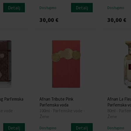
Detalj
Detalj
Dostupno
Dostupno
30,00 €
30,00 €
ng Parfemska
Afnan Tribute Pink
Afnan La Fle
Parfemska voda
Parfemska v
ke vode -
100ml - Parfemske vode -
80ml - Parfe
Žene
Žene
Detalj
Detalj
Dostupno
Dostupno