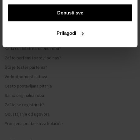
Sustav vjernosti
Opći uvjeti poslovanja
Dopusti sve
Zaštita privatnosti
OBRAZAC ZA REKLAMACIJU
Prilagodi
Način dostave
Kada ću dobiti naručenu robu?
Zašto parfemi i satovi od nas?
Što je tester parfema?
Vodootpornost satova
Često postavljana pitanja
Samo originalna roba
Zašto se registrirati?
Odustajanje od ugovora
Promjena pristanka za kolačiće