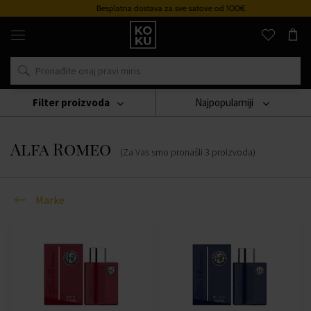
Besplatna dostava za sve satove od 100€
Originalni
parfemi
i
satovi
na
jednom
mjestu
Filter proizvoda
Najpopularniji
Marke
Alfa Romeo
Alfa Romeo
(Za Vas smo pronašli
3
proizvoda
)
Marke