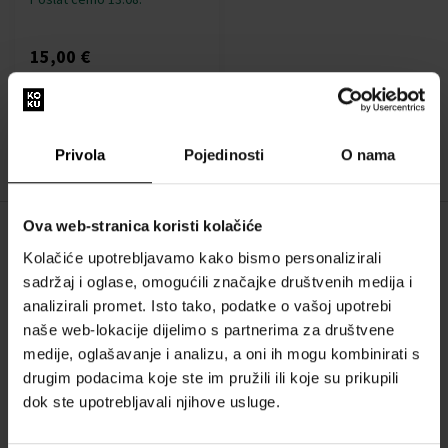
15,00 €
:
Privola
Pojedinosti
O nama
1
Ova web-stranica koristi kolačiće
O NAMA
Kolačiće upotrebljavamo kako bismo personalizirali
sadržaj i oglase, omogućili značajke društvenih medija i
O nama
analizirali promet. Isto tako, podatke o vašoj upotrebi
OBRAZAC ZA KONTAKT
naše web-lokacije dijelimo s partnerima za društvene
Kontakt
medije, oglašavanje i analizu, a oni ih mogu kombinirati s
drugim podacima koje ste im pružili ili koje su prikupili
dok ste upotrebljavali njihove usluge.
SVE O KUPNJI