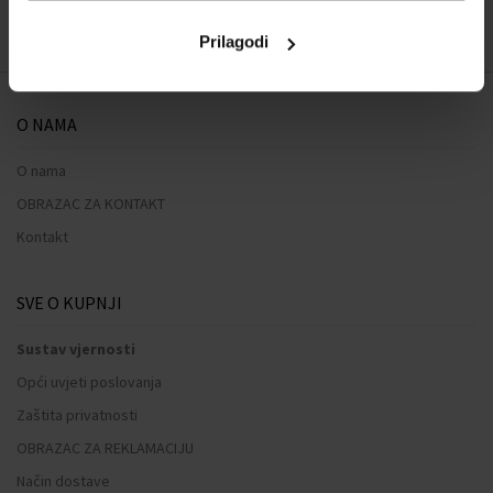
Prilagodi
O NAMA
O nama
OBRAZAC ZA KONTAKT
Kontakt
SVE O KUPNJI
Sustav vjernosti
Opći uvjeti poslovanja
Zaštita privatnosti
OBRAZAC ZA REKLAMACIJU
Način dostave