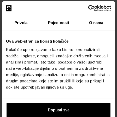
Na prvu će vas privući note ružičastog papra s cimetom koji prema
riječima autora "miriše na crveno". Dva različita ekstrakta ruže s
veličanstvenim mirisom i zemljani med od žižule pomiješani su u
Privola
Pojedinosti
O nama
početnim notama. Duge završne note pripadaju hrastu i sandalovini
s dodirom vetivera.
drvenasta aroma s primjesama cimeta
Ova web-stranica koristi kolačiće
Parfemska voda Crimson Rock dio je kolekcije Renaissance
Kolačiće upotrebljavamo kako bismo personalizirali
miris za muškarce i žene predstavljen 2020
sadržaj i oglase, omogućili značajke društvenih medija i
analizirali promet. Isto tako, podatke o vašoj upotrebi
naše web-lokacije dijelimo s partnerima za društvene
POJEDINOSTI
medije, oglašavanje i analizu, a oni ih mogu kombinirati s
drugim podacima koje ste im pružili ili koje su prikupili
O BRENDU
dok ste upotrebljavali njihove usluge.
Dopusti sve
Naš izbor skrojen samo za vas