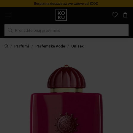
Besplatna dostava za sve satove od 100€
Originalni
parfemi
i
satovi
na
jednom
mjestu
Parfumi
Parfemske Vode
Unisex