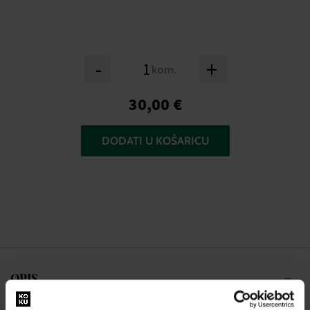
-
+
kom.
30,00 €
DODATI U KOŠARICU
OPIS
Broj proizvođača: E043-01G