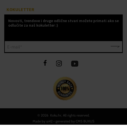
KOKULETTER
Novosti, trendove i druge odlične stvari možete primati ako se
odlučite za naš kokuletter :)
E-mail*
©
2026 Koku.hr, All rights reserved.
Made by
ui42
- generated by CMS
BUXUS