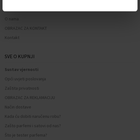
O NAMA
O nama
OBRAZAC ZA KONTAKT
Kontakt
SVE O KUPNJI
Sustav vjernosti
Opći uvjeti poslovanja
Zaštita privatnosti
OBRAZAC ZA REKLAMACIJU
Način dostave
Kada ću dobiti naručenu robu?
Zašto parfemi i satovi od nas?
Što je tester parfema?