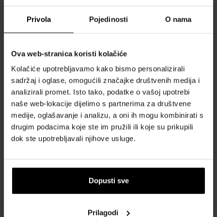
Serija proizvođača: Naušnice - Moć Biseri
Boja: Zlatna
Privola
Pojedinosti
O nama
Materijal: Srebro 925
Spol: Žene
Ova web-stranica koristi kolačiće
Stil: Moda
Težina predmeta: 0.02
Kolačiće upotrebljavamo kako bismo personalizirali
Opseg isporuke: Poklon kutija, Pakiranje
sadržaj i oglase, omogućili značajke društvenih medija i
analizirali promet. Isto tako, podatke o vašoj upotrebi
naše web-lokacije dijelimo s partnerima za društvene
O BRENDU
medije, oglašavanje i analizu, a oni ih mogu kombinirati s
drugim podacima koje ste im pružili ili koje su prikupili
dok ste upotrebljavali njihove usluge.
Naš izbor skrojen samo za vas
Dopusti sve
Prilagodi