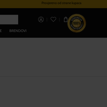
Provjereno od strane kupaca
Sustav vjernosti
Besplatna do
0,00 €
E
BRENDOVI