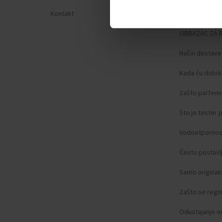
Kontakt
Zaštita privat
OBRAZAC ZA 
Način dostave
Kada ću dobit
Zašto parfemi 
Što je tester
Vodootpornos
Često postavlj
Samo original
Zašto se regist
Odustajanje o