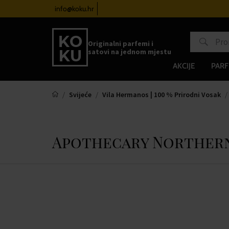
 satove od 100€
info@koku.hr
Sustav vjernosti
Originalni parfemi i
satovi na jednom mjestu
AKCIJE
PARF
Svijeće
Vila Hermanos | 100 % Prirodni Vosak
Apothecary Northern