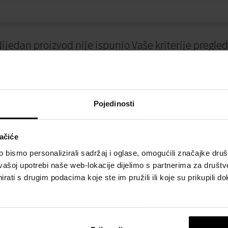
ijedan proizvod nije ispunio Vaše kriterije pregle
Pojedinosti
ačiće
bismo personalizirali sadržaj i oglase, omogućili značajke društv
vašoj upotrebi naše web-lokacije dijelimo s partnerima za društv
I
NAČINI PLAĆANJA
rati s drugim podacima koje ste im pružili ili koje su prikupili do
osti
Plaćanje pouzećem
slovanja