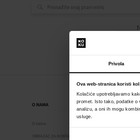
N
Privola
Ova web-stranica koristi kol
Kolačiće upotrebljavamo kako 
promet. Isto tako, podatke o 
O NAMA
SVE O KUPNJ
analizu, a oni ih mogu kombini
usluge.
O nama
Sustav vjern
OBRAZAC ZA KONTAKT
Opći uvjeti po