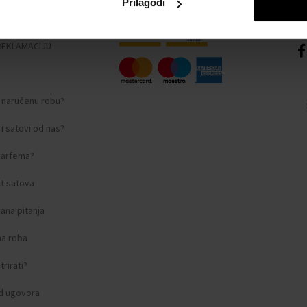
Prilagodi
nosti
REKLAMACIJU
i naručenu robu?
i satovi od nas?
 parfema?
t satova
ana pitanja
na roba
rirati?
d ugovora