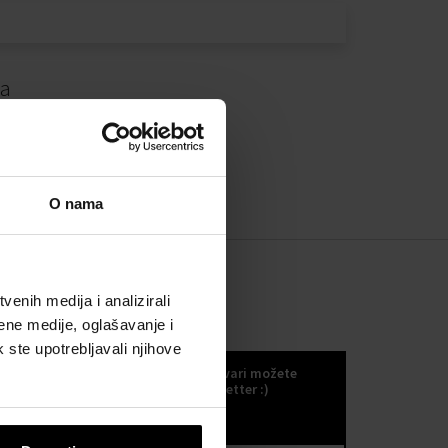
da
O nama
enih medija i analizirali
ene medije, oglašavanje i
KOKULETTER
k ste upotrebljavali njihove
Novosti, trendove i druge odlične stvari možete
primati ako se odlučite za naš kokuletter :)