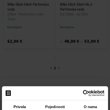
Billie Eilish Eilish Parfemska
Billie Eilish Eilish No.2
voda
Parfemska voda
100ml - Parfemske vode -
Od 100ml - do 50ml
Žene
Dostupno
Dostupno
62,00 €
48,00 €
53,00 €
od
do
:
1
O NAMA
O nama
OBRAZAC ZA KONTAKT
Privola
Pojedinosti
O nama