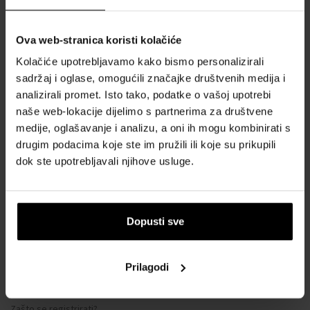
Kontakt
Ova web-stranica koristi kolačiće
SVE O KUPNJI
Kolačiće upotrebljavamo kako bismo personalizirali
sadržaj i oglase, omogućili značajke društvenih medija i
Sustav vjernosti
analizirali promet. Isto tako, podatke o vašoj upotrebi
Opći uvjeti poslovanja
naše web-lokacije dijelimo s partnerima za društvene
Zaštita privatnosti
medije, oglašavanje i analizu, a oni ih mogu kombinirati s
OBRAZAC ZA REKLAMACIJU
drugim podacima koje ste im pružili ili koje su prikupili
dok ste upotrebljavali njihove usluge.
Način dostave
Kada ću dobiti naručenu robu?
Zašto parfemi i satovi od nas?
Dopusti sve
Što je tester parfema?
Vodootpornost satova
Prilagodi
Često postavljana pitanja
Samo originalna roba
Zašto se registrirati?