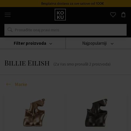
Besplatna dostava za sve satove od 100€
Originalni
parfemi
i
satovi
na
jednom
mjestu
Filter proizvoda
Najpopularniji
Marke
Billie Eilish
Billie Eilish
(Za Vas smo pronašli
2
proizvoda
)
Marke