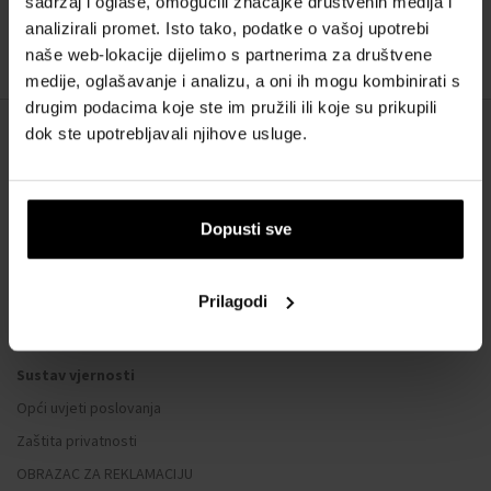
sadržaj i oglase, omogućili značajke društvenih medija i
:
analizirali promet. Isto tako, podatke o vašoj upotrebi
naše web-lokacije dijelimo s partnerima za društvene
1
medije, oglašavanje i analizu, a oni ih mogu kombinirati s
drugim podacima koje ste im pružili ili koje su prikupili
dok ste upotrebljavali njihove usluge.
O NAMA
O nama
Dopusti sve
OBRAZAC ZA KONTAKT
Kontakt
Prilagodi
SVE O KUPNJI
Sustav vjernosti
Opći uvjeti poslovanja
Zaštita privatnosti
OBRAZAC ZA REKLAMACIJU