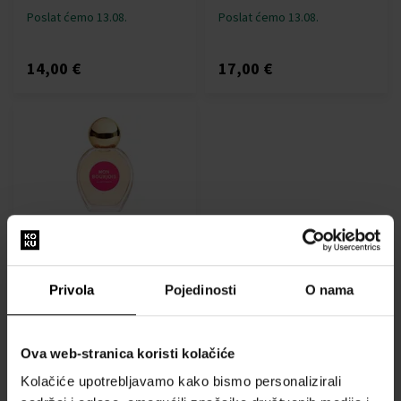
Poslat ćemo 13.08.
Poslat ćemo 13.08.
14,00 €
17,00 €
Bourjois Mon Bourjois La
Captivante Parfemska voda
Parfemske vode - Žene
Privola
Pojedinosti
O nama
Trenutno nije dostupno
Ova web-stranica koristi kolačiće
Kolačiće upotrebljavamo kako bismo personalizirali