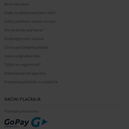
Način dostave
Kada ću dobiti naručenu robu?
Zašto parfemi i satovi od nas?
Što je tester parfema?
Vodootpornost satova
Često postavljana pitanja
Samo originalna roba
Zašto se registrirati?
Odustajanje od ugovora
Promjena pristanka za kolačiće
NAČINI PLAĆANJA
Plaćanje pouzećem