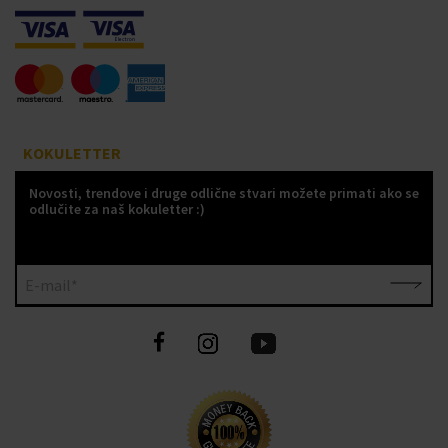
KOKULETTER
Novosti, trendove i druge odlične stvari možete primati ako se
odlučite za naš kokuletter :)
E-mail*