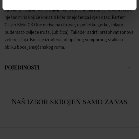
moderan je i otvoren. Radi se o tome da budemo jedno sa sobom i
sa svima. - Calvin Klein. Calvin Klein CK One parfem je nekonfliktan,
nježan miris koji će koristiti kćer tinejdžerica i njen otac. Parfem
Calvin Klein CK One miriše na citruse, u početku gorko, i blago
puderasto cvijeće (ruža, ljubičica). Također sadrži prstohvat tonova
zelene i čaja. Boca je izrađena od tipičnog sumpornog stakla u
obliku boce jamajčanskog ruma.
POJEDINOSTI
Naš izbor skrojen samo za vas