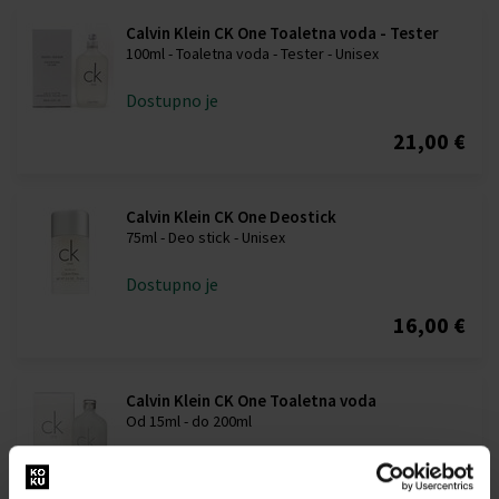
Calvin Klein CK One Toaletna voda - Tester
100ml - Toaletna voda - Tester - Unisex
Dostupno je
21,00 €
Calvin Klein CK One Deostick
75ml - Deo stick - Unisex
Dostupno je
16,00 €
Calvin Klein CK One Toaletna voda
Od 15ml - do 200ml
Dostupno je