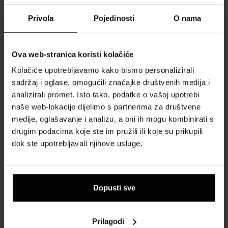
15,00 €
38,00 €
od
do
Privola
Pojedinosti
O nama
Calvin Klein CK One Poklon set
Poklon setovi - Unisex
Ova web-stranica koristi kolačiće
Dostupno je
Kolačiće upotrebljavamo kako bismo personalizirali
sadržaj i oglase, omogućili značajke društvenih medija i
30,00 €
analizirali promet. Isto tako, podatke o vašoj upotrebi
naše web-lokacije dijelimo s partnerima za društvene
medije, oglašavanje i analizu, a oni ih mogu kombinirati s
drugim podacima koje ste im pružili ili koje su prikupili
OPIS
dok ste upotrebljavali njihove usluge.
Calvin Klein CK One parfem je lagan, osvježavajući miris namijenjen
ženama i muškarcima. Riječ je o prirodno čistom mirisu koji odgovara
novim trendovima. Miris CK One naglašava osobnost i istovremeno
Dopusti sve
privlači skupinu koja se identificira s ovim pristupom. Riječ je o
osvježavajućoj mješavini mošusnih i voćnih nota na drvenoj bazi.
Calvin Klein CK One mogu dijeliti parovi, ljubavnici, prijatelji, a
Prilagodi