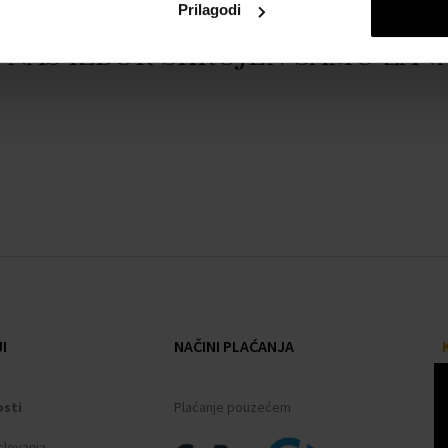
Prilagodi
Naš izbor skrojen samo za v
I
NAČINI PLAĆANJA
osti
Plaćanje pouzećem
slovanja