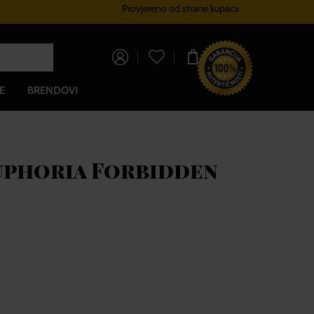
Provjereno od strane kupaca
Sustav vjernosti
Besplatna dos
0,00 €
E
BRENDOVI
Euphoria Forbidden