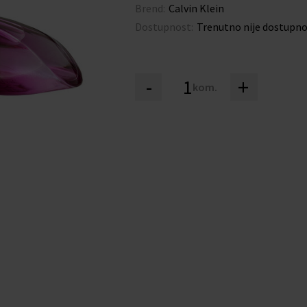
Brend:
Calvin Klein
Dostupnost:
Trenutno nije dostupn
-
+
kom.