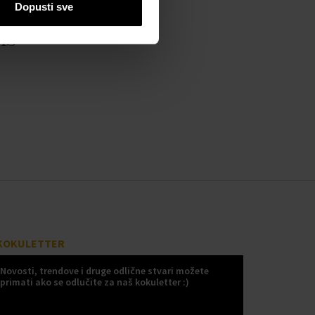
Dopusti sve
as
KOKULETTER
Novosti, trendove i druge odlične stvari možete
primati ako se odlučite za naš kokuletter :)