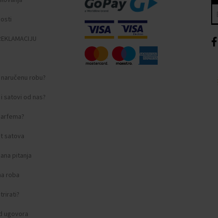
nosti
REKLAMACIJU
i naručenu robu?
i satovi od nas?
 parfema?
t satova
ana pitanja
na roba
rirati?
d ugovora