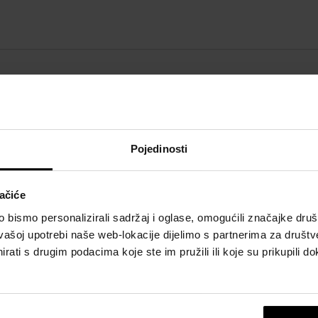
POJEDINOSTI
O
Spol:
žene
A
Kl
Brend:
Calvin Klein
Pojedinosti
hr
Sastavnica mirisa - glava:
cvjetovi breskve,
m
mandarina, kupina
ačiće
Se
Sastavnica mirisa - baza:
kašmir drvo, mošus,
bismo personalizirali sadržaj i oglase, omogućili značajke društv
Co
pačuli
vašoj upotrebi naše web-lokacije dijelimo s partnerima za društv
w
Sastavnica mirisa - srce:
orhideja, božur, jasmin
rati s drugim podacima koje ste im pružili ili koje su prikupili do
Vrsta mirisa:
slatka, voćna, cvjetna
Prikazati cijeli opis