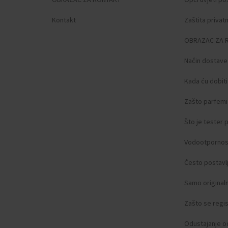
Euphoria Forbidden idealan je za svaku priliku kada
nositeljica želi skrenuti pažnju na sebe. Stoga je
Kontakt
Zaštita privat
prikladan uglavnom za svečane prilike ili zabave.
OBRAZAC ZA 
Način dostave
Kada ću dobit
Zašto parfemi 
Što je tester
Vodootpornos
Često postavlj
Samo original
Zašto se regist
Odustajanje o