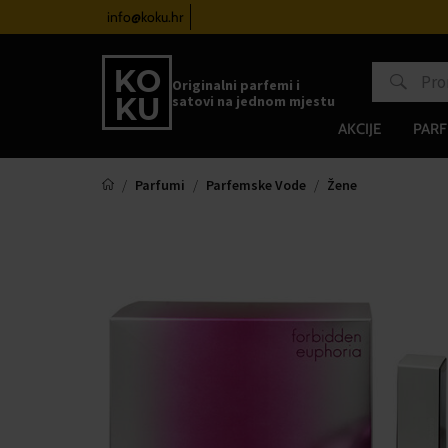
atove od 100€
info@koku.hr
Sustav vjernosti
Originalni parfemi i
satovi na jednom mjestu
AKCIJE
PARF
Parfumi
Parfemske Vode
Žene