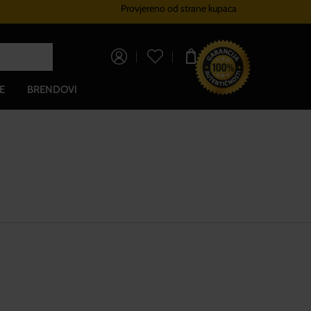
Provjereno od strane kupaca
Sustav vjernosti
Besplatna dos
0,00 €
E
BRENDOVI