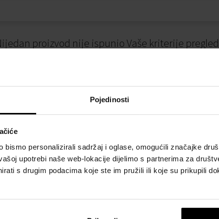
ijedan proizvod nije ispunio Vaše kriterije pregle
Pojedinosti
ačiće
bismo personalizirali sadržaj i oglase, omogućili značajke društv
vašoj upotrebi naše web-lokacije dijelimo s partnerima za društv
I
NAČINI PLAĆANJA
rati s drugim podacima koje ste im pružili ili koje su prikupili do
osti
Plaćanje pouzećem
slovanja