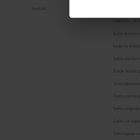
Kontakt
Zaštita privat
OBRAZAC ZA 
Način dostave
Kada ću dobit
Zašto parfemi 
Što je tester
Vodootpornos
Često postavlj
Samo original
Zašto se regist
Odustajanje o