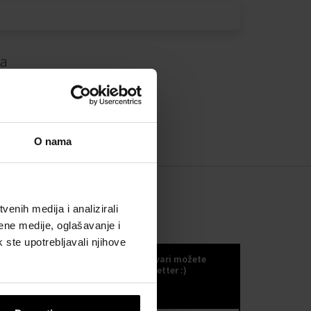
da
O nama
enih medija i analizirali
ene medije, oglašavanje i
KOKULETTER
k ste upotrebljavali njihove
Novosti, trendove i druge odlične stvari možete
primati ako se odlučite za naš kokuletter :)