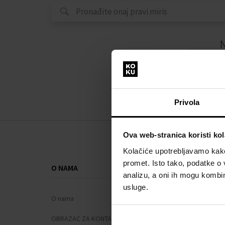
N
Privola
Ova web-stranica koristi kol
Kolačiće upotrebljavamo kako 
promet. Isto tako, podatke o 
O NAMA
SVE O KUPNJ
analizu, a oni ih mogu kombini
usluge.
O nama
Sustav vjern
OBRAZAC ZA KONTAKT
Opći uvjeti po