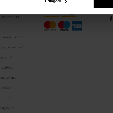
Prilagodi
nosti
REKLAMACIJU
i naručenu robu?
i satovi od nas?
 parfema?
t satova
ana pitanja
na roba
rirati?
d ugovora