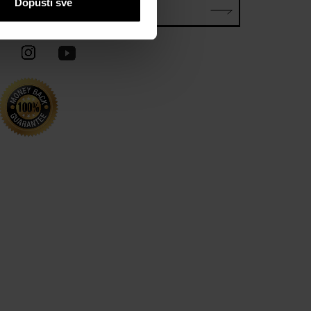
Dopusti sve
E-mail*