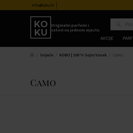
satove od 100€
info@koku.hr
Sustav vjernosti
Originalni parfemi i
satovi na jednom mjestu
AKCIJE
PARF
Svijeće
KOBO | 100 % Sojin Vosak
Camo
Camo