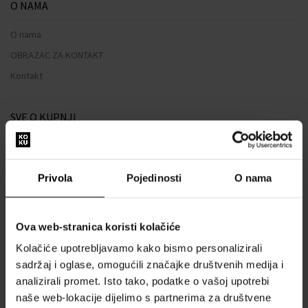
O NAMA
O nama
OBRAZAC ZA KONTAKT
Kontakt
SVE O KUPNJI
Sustav vjernosti
Opći uvjeti poslovanja
Privola
Pojedinosti
O nama
Zaštita privatnosti
OBRAZAC ZA REKLAMACIJU
Ova web-stranica koristi kolačiće
Način dostave
Kolačiće upotrebljavamo kako bismo personalizirali
Kada ću dobiti naručenu robu?
sadržaj i oglase, omogućili značajke društvenih medija i
Zašto parfemi i satovi od nas?
analizirali promet. Isto tako, podatke o vašoj upotrebi
Što je tester parfema?
naše web-lokacije dijelimo s partnerima za društvene