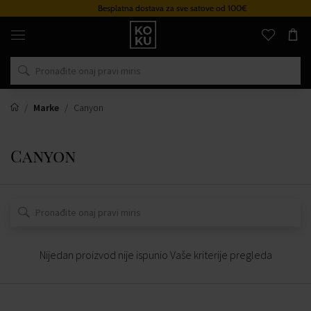
Besplatna dostava za sve satove od 100€
Originalni
parfemi
i
satovi
na
jednom
mjestu
Marke
Canyon
Canyon
Nijedan proizvod nije ispunio Vaše kriterije pregleda