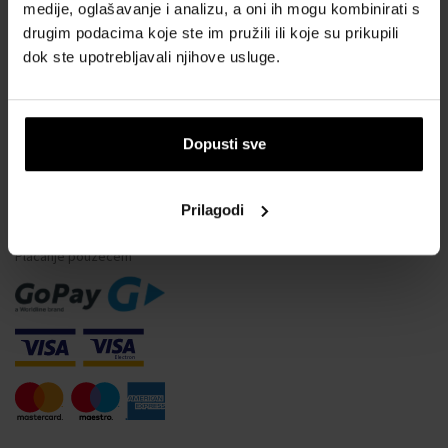
Vodootpornost satova
medije, oglašavanje i analizu, a oni ih mogu kombinirati s
drugim podacima koje ste im pružili ili koje su prikupili
Često postavljana pitanja
dok ste upotrebljavali njihove usluge.
Samo originalna roba
Zašto se registrirati?
Odustajanje od ugovora
Dopusti sve
Promjena pristanka za kolačiće
Prilagodi
NAČINI PLAĆANJA
Plaćanje pouzećem