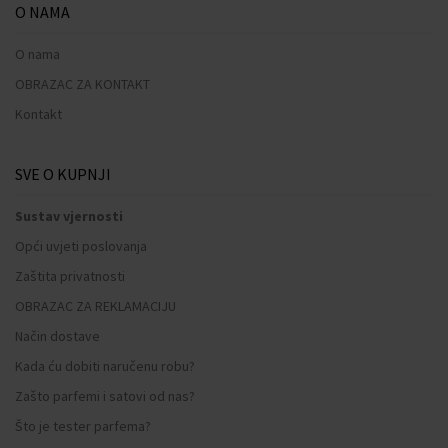
O NAMA
O nama
OBRAZAC ZA KONTAKT
Kontakt
SVE O KUPNJI
Sustav vjernosti
Opći uvjeti poslovanja
Zaštita privatnosti
OBRAZAC ZA REKLAMACIJU
Način dostave
Kada ću dobiti naručenu robu?
Zašto parfemi i satovi od nas?
Što je tester parfema?