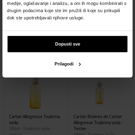
medije, oglašavanje i analizu, a oni ih mogu kombinirati s
drugim podacima koje ste im pružili ili koje su prikupili
Cartier La Panthere Parfum
Cartier Pasha de Cartier
dok ste upotrebljavali njihove usluge.
Parfemska voda
Edition Noire Toaletna voda
Od 50ml - do 100ml
2ml - Toaletne vode -
Muškarci
Dostupno
Dostupno
Dopusti sve
76,00 €
125,00 €
8,00 €
od
do
Prilagodi
Cartier Allegresse Toaletna
Cartier Rivieres de Cartier
voda
Allegresse Toaletna voda -
100ml - Toaletne vode -
Tester
Unisex
100ml - Toaletna voda -