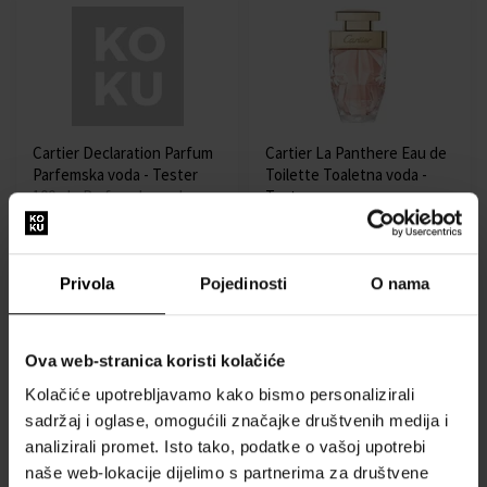
Cartier Declaration Parfum
Cartier La Panthere Eau de
Parfemska voda - Tester
Toilette Toaletna voda -
100ml - Parfemska voda -
Tester
Tester - Muškarci
75ml - Toaletna voda -
Tester - Žene
Dostupno
Dostupno
Privola
Pojedinosti
O nama
83,00 €
72,00 €
Ova web-stranica koristi kolačiće
Kolačiće upotrebljavamo kako bismo personalizirali
sadržaj i oglase, omogućili značajke društvenih medija i
analizirali promet. Isto tako, podatke o vašoj upotrebi
naše web-lokacije dijelimo s partnerima za društvene