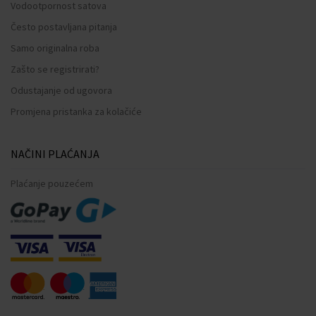
Vodootpornost satova
Često postavljana pitanja
Samo originalna roba
Zašto se registrirati?
Odustajanje od ugovora
Promjena pristanka za kolačiće
NAČINI PLAĆANJA
Plaćanje pouzećem