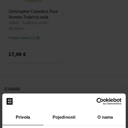
Christopher Columbus Pour
Homme Toaletna voda
100ml - Toaletne vode -
Muškarci
Poslat ćemo 11.08.
17,00 €
O NAMA
O nama
OBRAZAC ZA KONTAKT
Privola
Pojedinosti
O nama
Kontakt