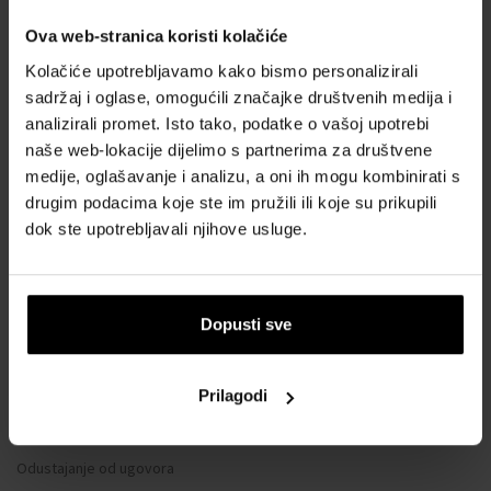
SVE O KUPNJI
Ova web-stranica koristi kolačiće
Kolačiće upotrebljavamo kako bismo personalizirali
Sustav vjernosti
sadržaj i oglase, omogućili značajke društvenih medija i
Opći uvjeti poslovanja
analizirali promet. Isto tako, podatke o vašoj upotrebi
Zaštita privatnosti
naše web-lokacije dijelimo s partnerima za društvene
OBRAZAC ZA REKLAMACIJU
medije, oglašavanje i analizu, a oni ih mogu kombinirati s
drugim podacima koje ste im pružili ili koje su prikupili
Način dostave
dok ste upotrebljavali njihove usluge.
Kada ću dobiti naručenu robu?
Zašto parfemi i satovi od nas?
Što je tester parfema?
Dopusti sve
Vodootpornost satova
Često postavljana pitanja
Prilagodi
Samo originalna roba
Zašto se registrirati?
Odustajanje od ugovora