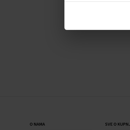
Glava nota:
zeleno jabuka, kora limuna, bergamo
Srčana nota:
metvica, mimoza, cvijet pamuka
Bazna nota:
kora breskve, mošus, jantar
O NAMA
SVE O KUPNJ