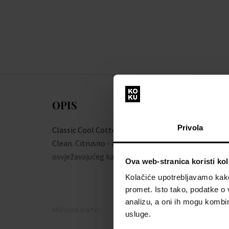
OPIS
Privola
Classic Cool Cotton je parfemska voda od brenda
Clean. Citrusno - aromatični mirisni sastav
osvježavajućeg karaktera.
Ova web-stranica koristi kol
Kolačiće upotrebljavamo kako 
promet. Isto tako, podatke o 
analizu, a oni ih mogu kombini
Mirisne note:
usluge.