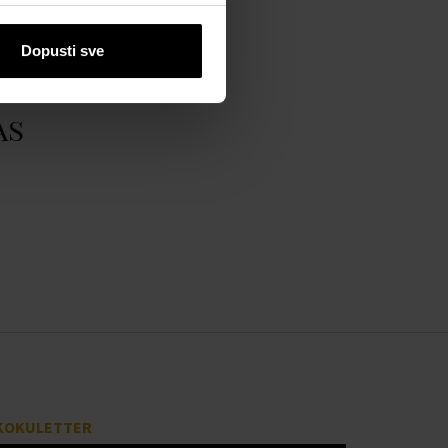
Dopusti sve
as
KOKULETTER