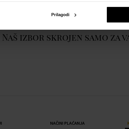
t
Prikazati cijeli opis
Prilagodi
Naš izbor skrojen samo za v
I
NAČINI PLAĆANJA