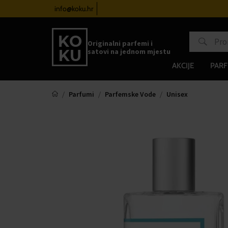
atove od 100€
info@koku.hr
Sustav vjernosti
Originalni parfemi i
satovi na jednom mjestu
AKCIJE
PARF
Parfumi
Parfemske Vode
Unisex