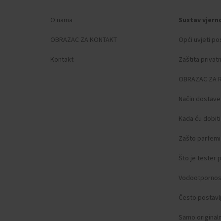
O nama
Sustav vjern
OBRAZAC ZA KONTAKT
Opći uvjeti po
Kontakt
Zaštita privat
OBRAZAC ZA 
Način dostave
Kada ću dobit
Zašto parfemi 
Što je tester
Vodootpornos
Često postavlj
Samo original