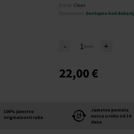
Brend:
Clean
Dostupnost:
Dostupno kod dobavl
-
+
kom.
22,00 €
Jamstvo povrata
100% jamstvo
novca u roku od 14
originalnosti robe
dana