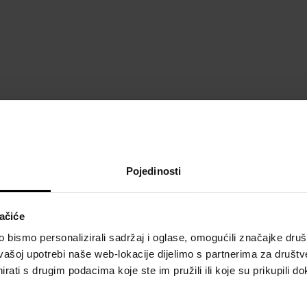
POJEDINOSTI
O
Pojedinosti
Spol:
unisex
Brend:
Clean
Vrsta mirisa:
Citrusna
ačiće
bismo personalizirali sadržaj i oglase, omogućili značajke društv
vašoj upotrebi naše web-lokacije dijelimo s partnerima za društv
rati s drugim podacima koje ste im pružili ili koje su prikupili do