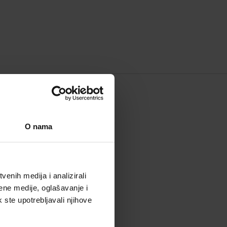
 BRENDU
O nama
enih medija i analizirali
ene medije, oglašavanje i
k ste upotrebljavali njihove