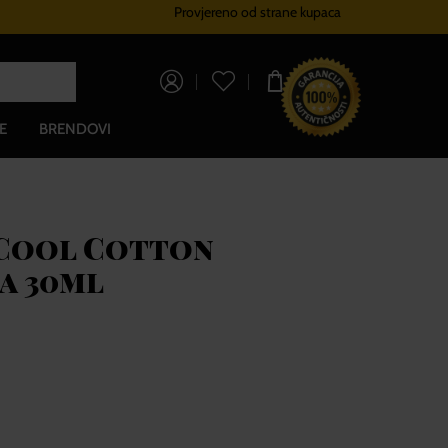
Provjereno od strane kupaca
Sustav vjernosti
Besplatna dos
0,00 €
E
BRENDOVI
 Cool Cotton
a 30ml