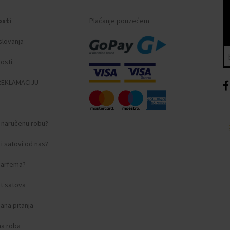
osti
Plaćanje pouzećem
slovanja
nosti
REKLAMACIJU
i naručenu robu?
i satovi od nas?
 parfema?
t satova
ana pitanja
na roba