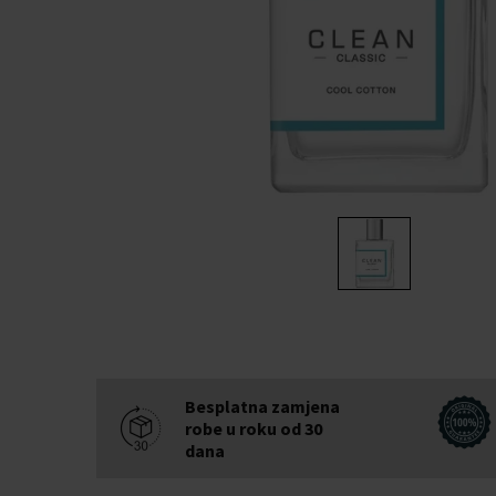
Besplatna zamjena
robe u roku od 30
dana