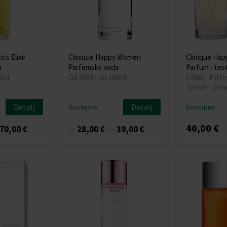
cs Elixir
Clinique Happy Women
Clinique Hap
a
Parfemska voda
Parfum - tes
0ml
Od 30ml - do 100ml
100ml - Parf
Tester - Žen
Detalj
Detalj
Dostupno
Dostupno
40,00 €
70,00 €
28,00 €
39,00 €
od
do