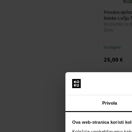
Prirodno nježno
šminke s očiju 7
Kozmetika za nj
Žene
Dostupno
25,00 €
Privola
Ova web-stranica koristi kol
Kolačiće upotrebljavamo kako 