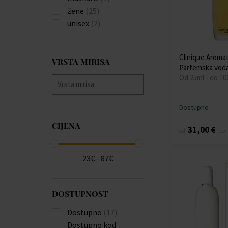
žene
(25)
unisex
(2)
Clinique Aromati
VRSTA MIRISA
Parfemska vod
Od 25ml - do 10
Dostupno
CIJENA
31,00 €
od
do
23€ - 87€
DOSTUPNOST
Dostupno
(17)
Dostupno kod