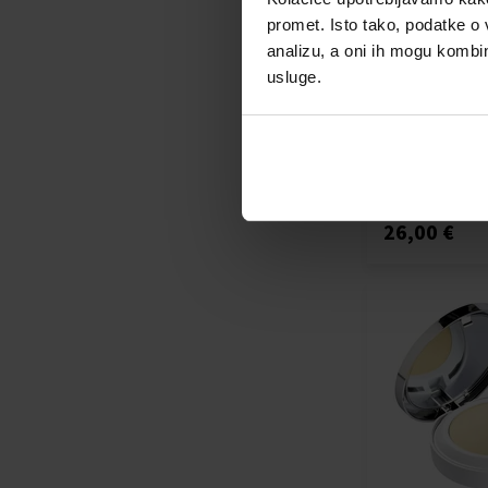
promet. Isto tako, podatke o 
Clinique High I
Mascara
analizu, a oni ih mogu kombini
Ostali kozmetič
usluge.
za njegu tijela 
Dostupno
26,00 €