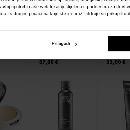
vašoj upotrebi naše web-lokacije dijelimo s partnerima za društv
mpact
Clinique Aromatics In Black
Clinique Dram
Parfemska voda
Different Moi
rati s drugim podacima koje ste im pružili ili koje su prikupili do
ki proizvodi
100ml - Parfemske vode -
Kozmetika za
- Žene
Žene
125ml - Kozm
hidrataciju i h
Žene
Prilagodi
Poslat ćemo
Poslat ćemo
Detalj
Detalj
11.08.
11.08.
87,00 €
33,00 €