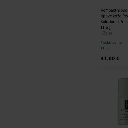
Kompaktni pude
tipove kože R
Solutions (Pre
11,6 g
- Žene
Poslat ćemo
11.08.
41,00 €