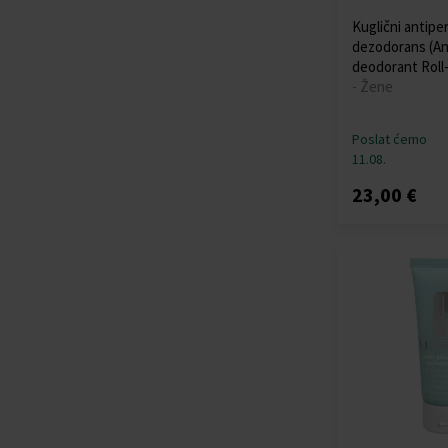
Kuglični antipe
dezodorans (An
deodorant Roll-
- Žene
Poslat ćemo
11.08.
23,00 €