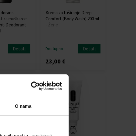
odorans-
Krema za tuširanje Deep
nt za muškarce
Comfort (Body Wash) 200 ml
ant-Deodorant
- Žene
l
Detalj
Detalj
Dostupno
23,00 €
O nama
enih medija i analizirali