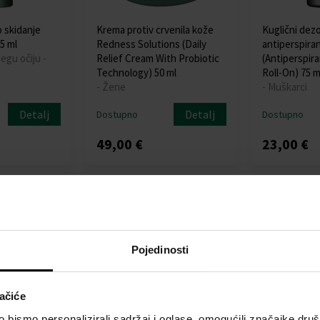
 skidanje
Krema protiv crvenila kože
Kuglični dez
5 ml
Redness Solutions (Daily
antiperspira
egu očiju -
Relief Cream With Probiotic
(Antiperspir
Technology) 50 ml
Roll-On) 75 m
- Žene
- Muškarci
Detalj
Detalj
Dostupno
Dostupno
49,00 €
23,00 €
Pojedinosti
ačiće
bismo personalizirali sadržaj i oglase, omogućili značajke društv