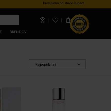
Provjereno od strane kupaca
Sustav vjernosti
Besplatna dos
0,00 €
E
BRENDOVI
Najpopularniji