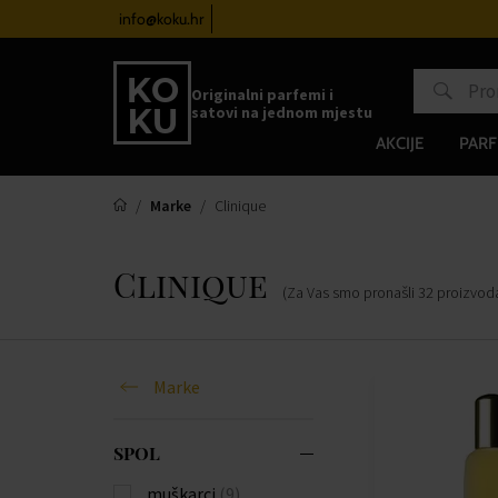
atove od 100€
info@koku.hr
Sustav vjernosti
Originalni parfemi i
satovi na jednom mjestu
AKCIJE
PARF
Marke
Clinique
Clinique
(Za Vas smo pronašli
32
proizvod
Marke
SPOL
muškarci
(9)