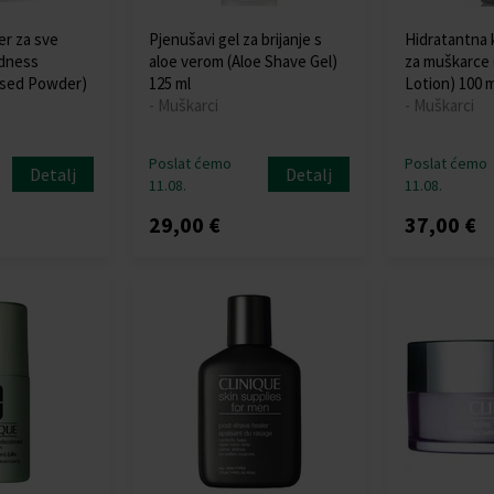
r za sve
Pjenušavi gel za brijanje s
Hidratantna 
edness
aloe verom (Aloe Shave Gel)
za muškarce 
ssed Powder)
125 ml
Lotion) 100 m
- Muškarci
- Muškarci
Poslat ćemo
Poslat ćemo
Detalj
Detalj
11.08.
11.08.
29,00 €
37,00 €