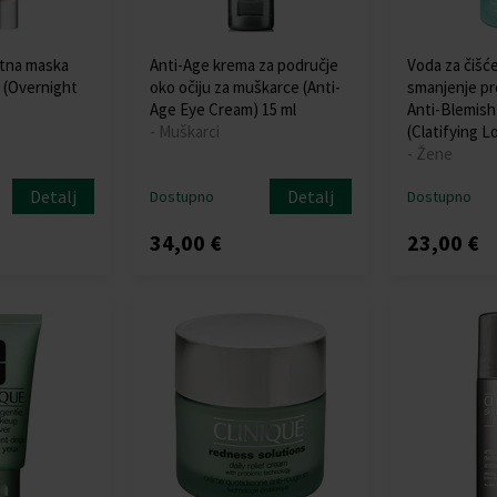
na maska ​​
Anti-Age krema za područje
Voda za čišće
 (Overnight
oko očiju za muškarce (Anti-
smanjenje pr
Age Eye Cream) 15 ml
Anti-Blemish
- Muškarci
(Clatifying L
- Žene
Detalj
Detalj
Dostupno
Dostupno
34,00 €
23,00 €