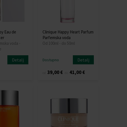
py Eau de
Clinique Happy Heart Parfum
ter
Parfemska voda
emska voda -
Od 100ml - do 50ml
e
Detalj
Detalj
Dostupno
39,00 €
41,00 €
od
do