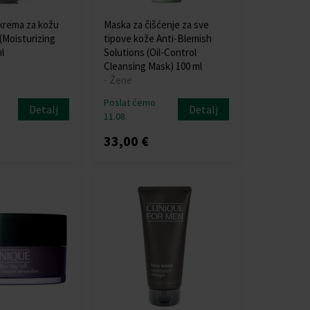
krema za kožu
Maska za čišćenje za sve
(Moisturizing
tipove kože Anti-Blemish
l
Solutions (Oil-Control
Cleansing Mask) 100 ml
- Žene
Poslat ćemo
Detalj
Detalj
11.08.
33,00 €