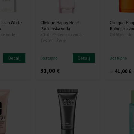
ics in White
Clinique Happy Heart
Clinique Hap
a
Parfemska voda
Kolonjska vo
ske vode -
50ml - Parfemska voda -
Od 50ml - do
Tester - Žene
Detalj
Detalj
Dostupno
Dostupno
31,00 €
41,00 €
od