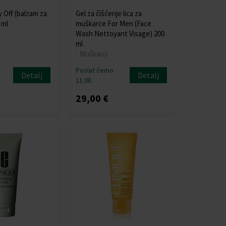
 Off (balzam za
Gel za čišćenje lica za
 ml
muškarce For Men (Face
Wash Nettoyant Visage) 200
ml
- Muškarci
Poslat ćemo
Detalj
Detalj
11.08.
29,00 €