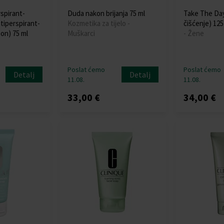
rspirant-
Duda nakon brijanja 75 ml
Take The Day
tiperspirant-
Kozmetika za tijelo -
čišćenje) 125
on) 75 ml
Muškarci
- Žene
Poslat ćemo
Poslat ćemo
Detalj
Detalj
11.08.
11.08.
33,00 €
34,00 €