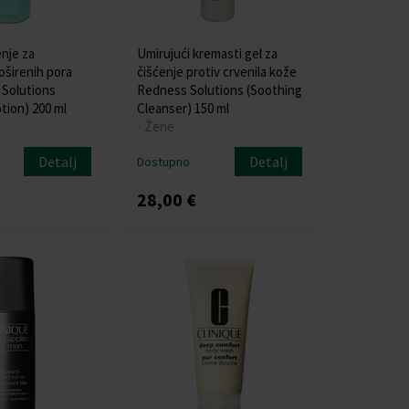
nje za
Umirujući kremasti gel za
oširenih pora
čišćenje protiv crvenila kože
 Solutions
Redness Solutions (Soothing
otion) 200 ml
Cleanser) 150 ml
- Žene
Detalj
Detalj
Dostupno
28,00 €