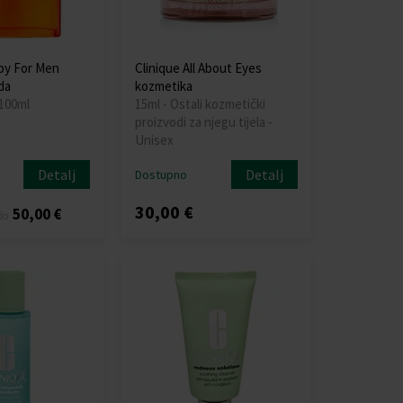
py For Men
Clinique All About Eyes
da
kozmetika
 100ml
15ml - Ostali kozmetički
proizvodi za njegu tijela -
Unisex
Detalj
Detalj
Dostupno
30,00 €
50,00 €
do