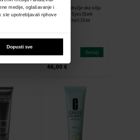
ene medije, oglašavanje i
atically
Krema za područje oko očiju
sturizing Lotion
Even Better Eyes (Dark
k ste upotrebljavali njihove
 lice
Circle Corrector) 10 ml
etika za
- Žene
ranjenje lica -
Dopusti sve
Poslat ćemo
Detalj
Detalj
11.08.
46,00 €