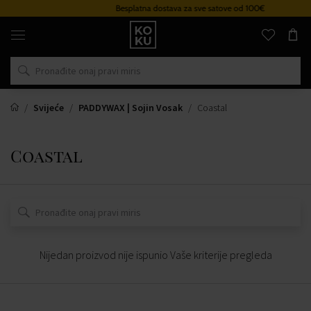
Besplatna dostava za sve satove od 100€
Originalni
parfemi
i
satovi
na
jednom
mjestu
Svijeće
PADDYWAX | Sojin Vosak
Coastal
Coastal
Nijedan proizvod nije ispunio Vaše kriterije pregleda