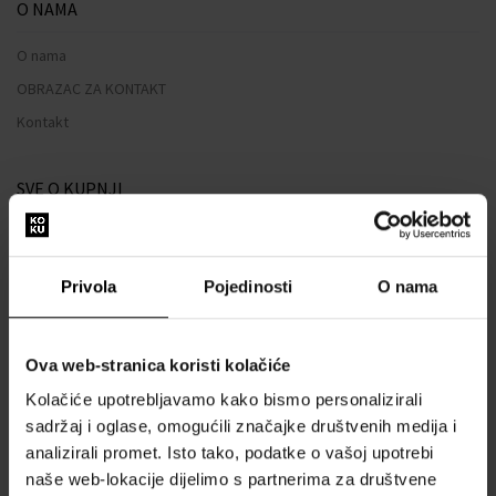
O NAMA
O nama
OBRAZAC ZA KONTAKT
Kontakt
SVE O KUPNJI
Sustav vjernosti
Opći uvjeti poslovanja
Privola
Pojedinosti
O nama
Zaštita privatnosti
OBRAZAC ZA REKLAMACIJU
Ova web-stranica koristi kolačiće
Način dostave
Kolačiće upotrebljavamo kako bismo personalizirali
Kada ću dobiti naručenu robu?
sadržaj i oglase, omogućili značajke društvenih medija i
Zašto parfemi i satovi od nas?
analizirali promet. Isto tako, podatke o vašoj upotrebi
Što je tester parfema?
naše web-lokacije dijelimo s partnerima za društvene