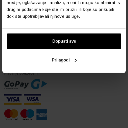
Vodootpornost satova
medije, oglašavanje i analizu, a oni ih mogu kombinirati s
drugim podacima koje ste im pružili ili koje su prikupili
Često postavljana pitanja
dok ste upotrebljavali njihove usluge.
Samo originalna roba
Zašto se registrirati?
Odustajanje od ugovora
Dopusti sve
Promjena pristanka za kolačiće
Prilagodi
NAČINI PLAĆANJA
Plaćanje pouzećem