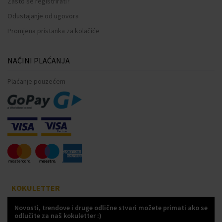
Zašto se registrirati?
Odustajanje od ugovora
Promjena pristanka za kolačiće
NAČINI PLAĆANJA
Plaćanje pouzećem
KOKULETTER
Novosti, trendove i druge odlične stvari možete primati ako se
odlučite za naš kokuletter :)