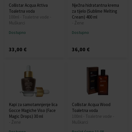
Collistar Acqua Attiva
Nježna hidratantna krema
Toaletna voda
za tijelo (Sublime Melting
100ml - Toaletne vode -
Cream) 400 ml
Muškarci
- Žene
Dostupno
Dostupno
33,00 €
36,00 €
Kapi za samotamnjenje lica
Collistar Acqua Wood
Gocce Magiche Viso (Face
Toaletna voda
Magic Drops) 30 ml
100ml - Toaletne vode -
- Žene
Muškarci
Dostupno
Poslat ćemo 11.08.