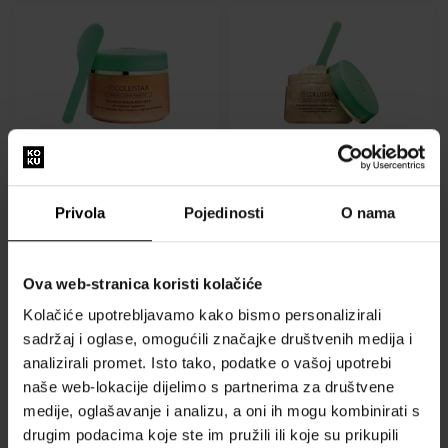
Pomlađujući piling za tijelo
Piling za tijelo za
(Anti-Age Talasso-Scrub)
mršavljenje (Anti-Water
700 g
Talasso-Scrub) 700 ml
- Žene
- Žene
Privola
Pojedinosti
O nama
Poslat ćemo 11.08.
Poslat ćemo 11.08.
Ova web-stranica koristi kolačiće
38,00 €
40,00 €
Kolačiće upotrebljavamo kako bismo personalizirali
sadržaj i oglase, omogućili značajke društvenih medija i
analizirali promet. Isto tako, podatke o vašoj upotrebi
naše web-lokacije dijelimo s partnerima za društvene
medije, oglašavanje i analizu, a oni ih mogu kombinirati s
drugim podacima koje ste im pružili ili koje su prikupili