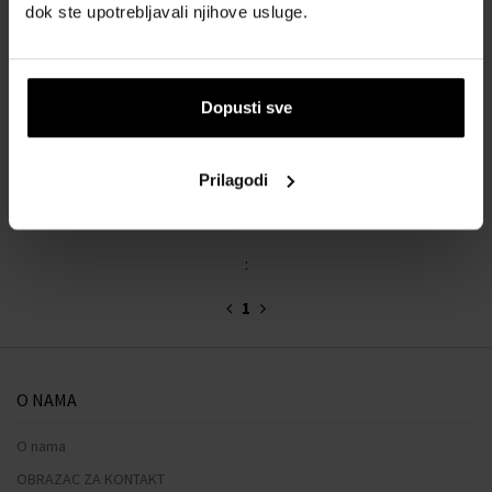
dok ste upotrebljavali njihove usluge.
Collistar Uomo Acqua
Vetiver Toaletna voda
Toaletne vode - Muškarci
Dopusti sve
Trenutno nije dostupno
Prilagodi
:
1
O NAMA
O nama
OBRAZAC ZA KONTAKT