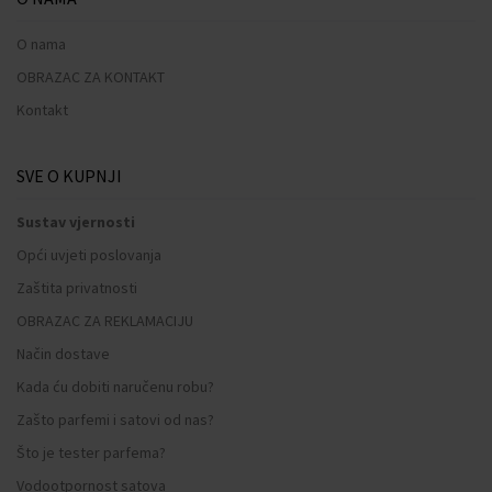
O nama
OBRAZAC ZA KONTAKT
Kontakt
SVE O KUPNJI
Sustav vjernosti
Opći uvjeti poslovanja
Zaštita privatnosti
OBRAZAC ZA REKLAMACIJU
Način dostave
Kada ću dobiti naručenu robu?
Zašto parfemi i satovi od nas?
Što je tester parfema?
Vodootpornost satova