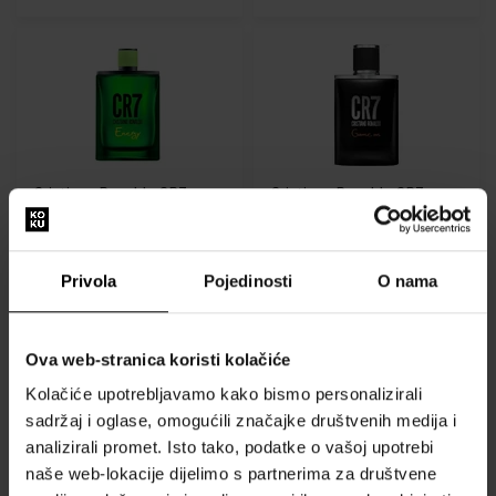
Cristiano Ronaldo CR7
Cristiano Ronaldo CR7
Energy Toaletna voda -
Game On Toaletna voda
Tester
100ml - Toaletne vode -
100ml - Toaletne vode -
Muškarci
Privola
Pojedinosti
O nama
Muškarci
Poslat ćemo 13.08.
Poslat ćemo 13.08.
Ova web-stranica koristi kolačiće
14,00 €
28,00 €
Kolačiće upotrebljavamo kako bismo personalizirali
sadržaj i oglase, omogućili značajke društvenih medija i
analizirali promet. Isto tako, podatke o vašoj upotrebi
naše web-lokacije dijelimo s partnerima za društvene