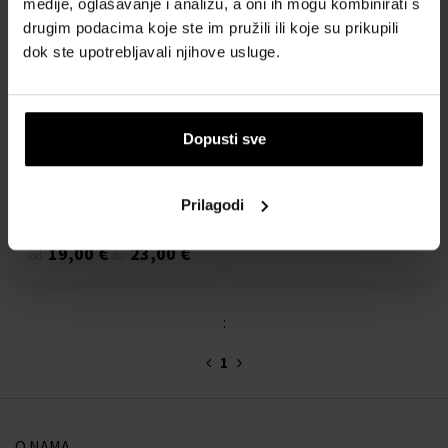
medije, oglašavanje i analizu, a oni ih mogu kombinirati s
drugim podacima koje ste im pružili ili koje su prikupili
dok ste upotrebljavali njihove usluge.
Cristiano Ronaldo CR7
Cristiano Ronaldo CR7
Fearless Toaletna voda
Game On Toaletna voda -
Od 30ml - do 50ml
Tester
Dopusti sve
Toaletna voda - Tester -
Muškarci
Poslat ćemo 13.08.
Trenutno nije dostupno
Prilagodi
19,00 €
23,00 €
od
do
:
1
O NAMA