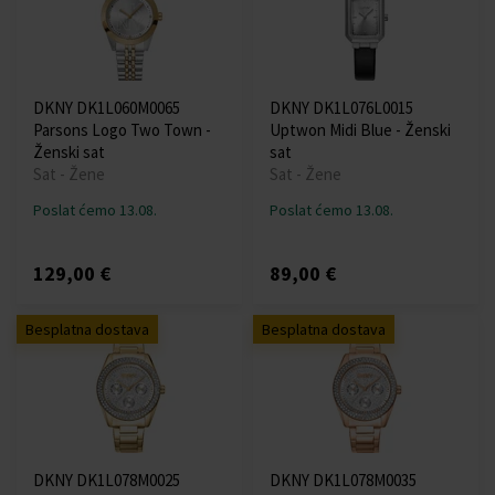
DKNY DK1L060M0065
DKNY DK1L076L0015
Parsons Logo Two Town -
Uptwon Midi Blue - Ženski
Ženski sat
sat
Sat - Žene
Sat - Žene
Poslat ćemo 13.08.
Poslat ćemo 13.08.
129,00 €
89,00 €
Besplatna dostava
Besplatna dostava
DKNY DK1L078M0025
DKNY DK1L078M0035