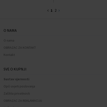
:
1
2
O NAMA
O nama
OBRAZAC ZA KONTAKT
Kontakt
SVE O KUPNJI
Sustav vjernosti
Opći uvjeti poslovanja
Zaštita privatnosti
OBRAZAC ZA REKLAMACIJU