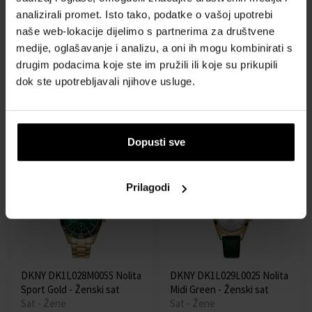
analizirali promet. Isto tako, podatke o vašoj upotrebi
naše web-lokacije dijelimo s partnerima za društvene
DKNY DK1L024M0165
DKNY DK1L026M0035
medije, oglašavanje i analizu, a oni ih mogu kombinirati s
Eastside Mini Two Tone -
Parsons Midi Gold - Ženski
drugim podacima koje ste im pružili ili koje su prikupili
Ženski sat
sat
dok ste upotrebljavali njihove usluge.
Sat - Žene
Sat - Žene
Poslat ćemo 13.08.
Poslat ćemo 13.08.
Dopusti sve
121,00 €
121,00 €
Besplatna dostava
Besplatna dostava
Prilagodi
DKNY DK1L028M0055 Nolita
DKNY DK1L029L0025 Nolita
Sport Gold - Ženski sat
Midi Green - Ženski sat
Sat - Žene
Sat - Žene