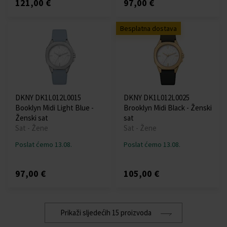
121,00 €
97,00 €
Besplatna dostava
DKNY DK1L012L0015
DKNY DK1L012L0025
Booklyn Midi Light Blue -
Brooklyn Midi Black - Ženski
Ženski sat
sat
Sat - Žene
Sat - Žene
Poslat ćemo 13.08.
Poslat ćemo 13.08.
97,00 €
105,00 €
Prikaži sljedećih 15 proizvoda