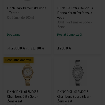
DKNY 24/7 Parfemska voda
DKNY Be Extra Delicious
- Tester
Donna Karan Parfemska
Od 50ml - do 100ml
voda
30ml - Parfemske vode -
Žene
Dostupno
Poslat ćemo 12.08.
23,00 €
31,00 €
17,00 €
od
do
Besplatna dostava
DKNY DK1L017M0055
DKNY DK1L018M0015
Chambers Glitz Gold -
Chambers Sport Silver -
Ženski sat
Ženski sat