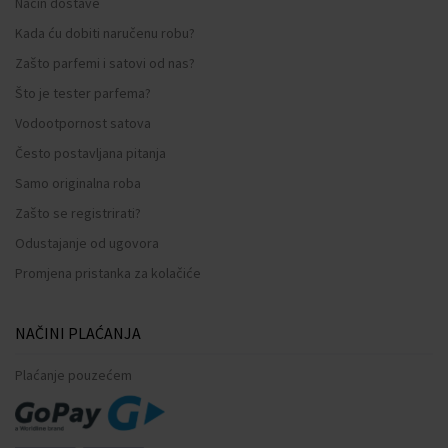
Način dostave
Kada ću dobiti naručenu robu?
Zašto parfemi i satovi od nas?
Što je tester parfema?
Vodootpornost satova
Često postavljana pitanja
Samo originalna roba
Zašto se registrirati?
Odustajanje od ugovora
Promjena pristanka za kolačiće
NAČINI PLAĆANJA
Plaćanje pouzećem