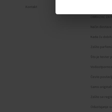
Kontakt
Zaštita privat
OBRAZAC ZA 
Način dostave
Kada ću dobit
Zašto parfemi 
Što je tester
Vodootpornos
Često postavlj
Samo original
Zašto se regist
Odustajanje o