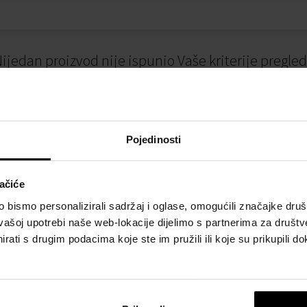
ijedan proizvod nije ispunio Vaše kriterije pregle
Pojedinosti
ačiće
bismo personalizirali sadržaj i oglase, omogućili značajke društv
vašoj upotrebi naše web-lokacije dijelimo s partnerima za društv
I
NAČINI PLAĆANJA
rati s drugim podacima koje ste im pružili ili koje su prikupili do
osti
Plaćanje pouzećem
slovanja