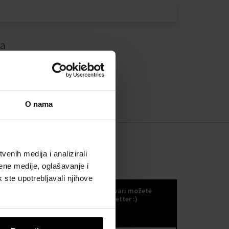
da
O nama
enih medija i analizirali
ene medije, oglašavanje i
KOKULETTER
k ste upotrebljavali njihove
Novosti, trendove i druge odlične stvari možete
primati ako se odlučite za naš kokuletter :)