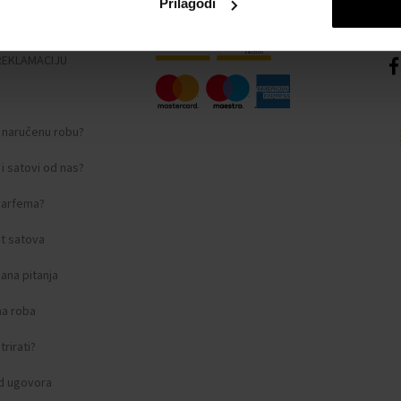
Prilagodi
nosti
REKLAMACIJU
i naručenu robu?
i satovi od nas?
 parfema?
t satova
ana pitanja
na roba
rirati?
d ugovora