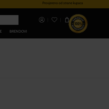
Provjereno od strane kupaca
Sustav vjernosti
Besplatna 
0,00 €
E
BRENDOVI