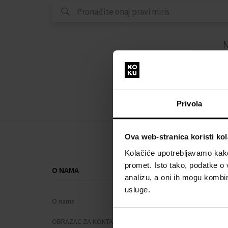
N
Privola
Ova web-stranica koristi kol
Kolačiće upotrebljavamo kako 
promet. Isto tako, podatke o 
O NAMA
SVE O KUPNJ
analizu, a oni ih mogu kombini
usluge.
O nama
Sustav vjern
OBRAZAC ZA KONTAKT
Opći uvjeti po