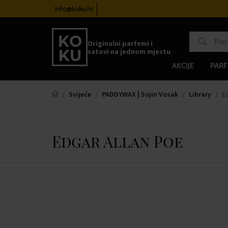
e satove od 100€
info@koku.hr
Sustav vjernosti
Originalni parfemi i
satovi na jednom mjestu
AKCIJE
PARF
Svijeće
PADDYWAX | Sojin Vosak
Library
Ed
Edgar Allan Poe