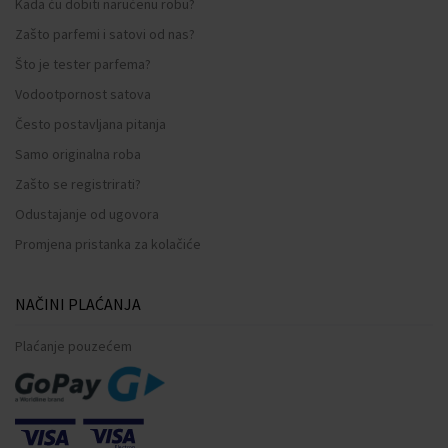
Kada ću dobiti naručenu robu?
Zašto parfemi i satovi od nas?
Što je tester parfema?
Vodootpornost satova
Često postavljana pitanja
Samo originalna roba
Zašto se registrirati?
Odustajanje od ugovora
Promjena pristanka za kolačiće
NAČINI PLAĆANJA
Plaćanje pouzećem