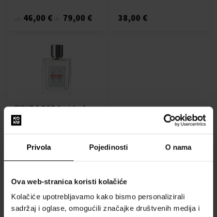
46,00 €
79,00 €
38,00 €
od
do
EIGHT & BOB Annicke 6
Parfemska voda
Od 30ml - do 100ml
Dostupno
Privola
Pojedinosti
O nama
47,00 €
80,00 €
od
do
Ova web-stranica koristi kolačiće
Kolačiće upotrebljavamo kako bismo personalizirali
:
sadržaj i oglase, omogućili značajke društvenih medija i