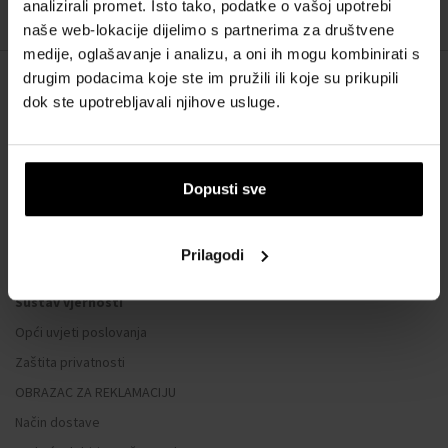
analizirali promet. Isto tako, podatke o vašoj upotrebi
1
naše web-lokacije dijelimo s partnerima za društvene
medije, oglašavanje i analizu, a oni ih mogu kombinirati s
drugim podacima koje ste im pružili ili koje su prikupili
O NAMA
dok ste upotrebljavali njihove usluge.
O nama
OBRAZAC ZA KONTAKT
Dopusti sve
Kontakt
Prilagodi
SVE O KUPNJI
Sustav vjernosti
Opći uvjeti poslovanja
Zaštita privatnosti
OBRAZAC ZA REKLAMACIJU
Način dostave