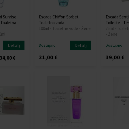
i Sunrise
Escada Chiffon Sorbet
Escada Sent
 Toaletna
Toaletna voda
Toilette - Te
100ml - Toaletne vode - Žene
75ml - Toalet
0ml
- Žene
Detalj
Detalj
Dostupno
Dostupno
31,00 €
39,00 €
34,00 €