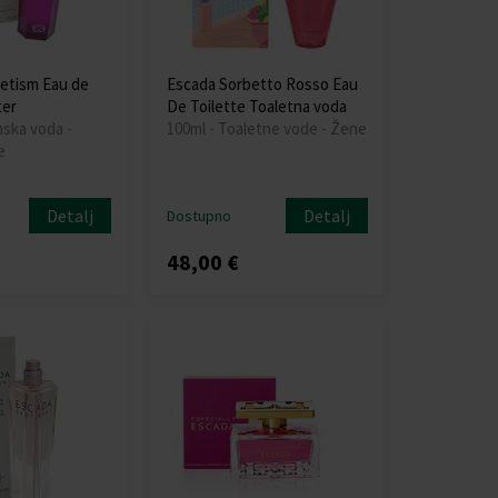
etism Eau de
Escada Sorbetto Rosso Eau
ter
De Toilette Toaletna voda
mska voda -
100ml - Toaletne vode - Žene
e
Detalj
Detalj
Dostupno
48,00 €