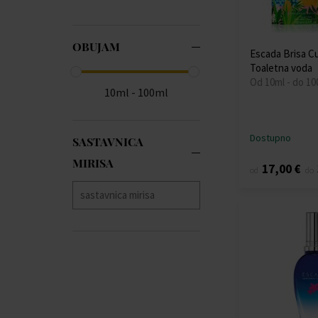
OBUJAM
Escada Brisa C
Toaletna voda
Od 10ml - do 10
10ml - 100ml
Dostupno
SASTAVNICA
MIRISA
17,00 €
od
do