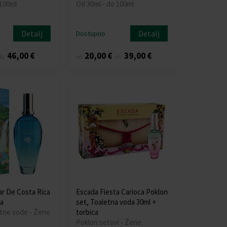
 100ml
Od 30ml - do 100ml
Detalj
Detalj
Dostupno
46,00 €
20,00 €
39,00 €
do
od
do
r De Costa Rica
Escada Fiesta Carioca Poklon
a
set, Toaletna voda 30ml +
etne vode - Žene
torbica
Poklon setovi - Žene