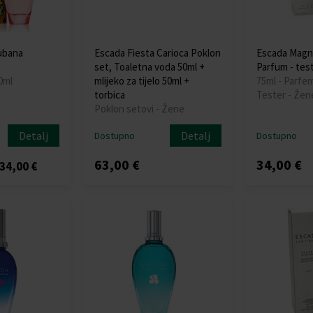
ubana
Escada Fiesta Carioca Poklon
Escada Magn
set, Toaletna voda 50ml +
Parfum - tes
0ml
mlijeko za tijelo 50ml +
75ml - Parfe
torbica
Tester - Žen
Poklon setovi - Žene
Detalj
Detalj
Dostupno
Dostupno
63,00 €
34,00 €
34,00 €