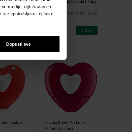
iment Toaletna
Toaletna voda Escada Candy
ene medije, oglašavanje i
Love
tne vode - Žene
100ml - Toaletne vode - Žene
k ste upotrebljavali njihove
Detalj
Detalj
Dostupno
61,00 €
Dopusti sve
 Love Toaletna
Escada Show Me Love
Parfemska voda