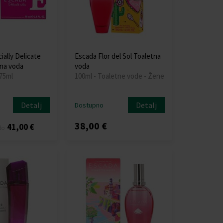
ally Delicate
Escada Flor del Sol Toaletna
na voda
voda
 75ml
100ml - Toaletne vode - Žene
Detalj
Detalj
Dostupno
38,00 €
41,00 €
do