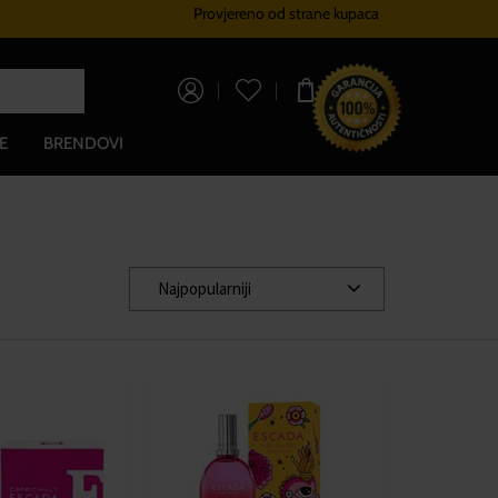
Provjereno od strane kupaca
Sustav vjernosti
Besplatna dos
0,00 €
E
BRENDOVI
Najpopularniji