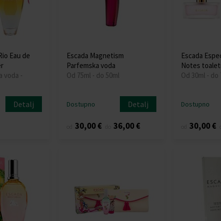
Rio Eau de
Escada Magnetism
Escada Especi
er
Parfemska voda
Notes toalet
a voda -
Od 75ml - do 50ml
Od 30ml - do
Detalj
Detalj
Dostupno
Dostupno
30,00 €
36,00 €
30,00 €
od
do
od