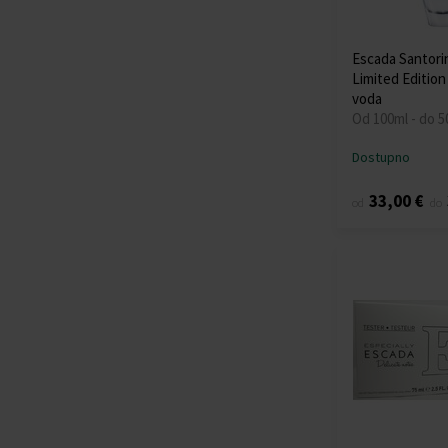
Escada Santorin
Limited Edition
voda
Od 100ml - do 5
Dostupno
33,00 €
od
do