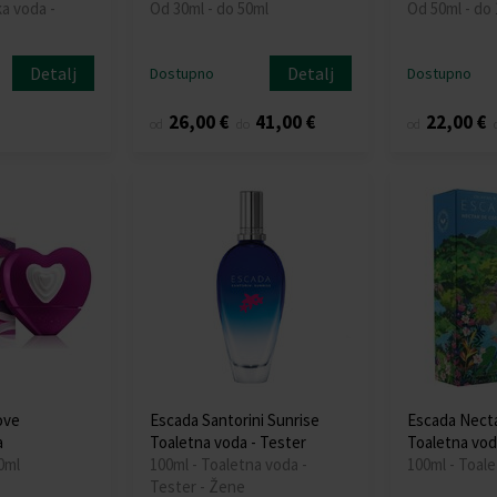
a voda -
Od 30ml - do 50ml
Od 50ml - do
Detalj
Detalj
Dostupno
Dostupno
26,00 €
41,00 €
22,00 €
od
do
od
ove
Escada Santorini Sunrise
Escada Necta
a
Toaletna voda - Tester
Toaletna vod
0ml
100ml - Toaletna voda -
100ml - Toal
Tester - Žene