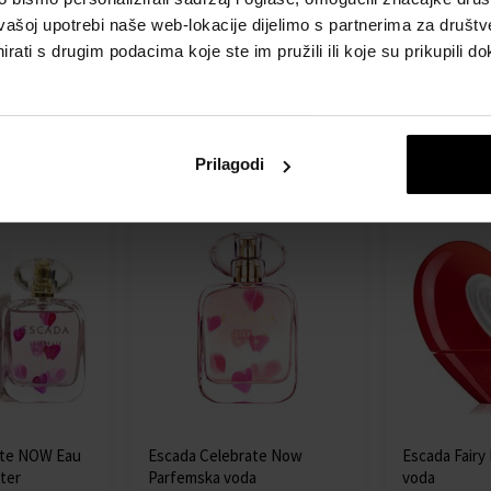
Carioca WC
Escada Sentiment Pour
Escada Sent
vašoj upotrebi naše web-lokacije dijelimo s partnerima za društv
Homme Toaletna voda
voda
a voda -
100ml - Toaletne vode -
75ml - Toale
rati s drugim podacima koje ste im pružili ili koje su prikupili do
Muškarci
Detalj
Detalj
Dostupno
Dostupno
46,00 €
44,00 €
Prilagodi
ate NOW Eau
Escada Celebrate Now
Escada Fairy
ter
Parfemska voda
voda