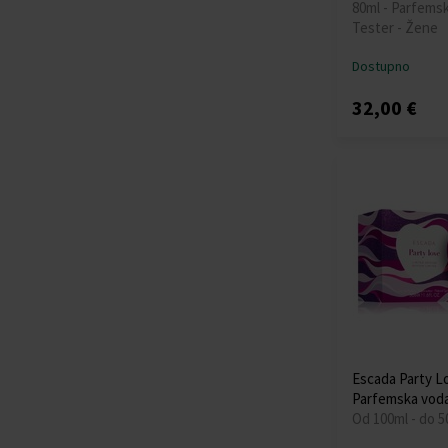
80ml - Parfemsk
Tester - Žene
Dostupno
32,00 €
Escada Party L
Parfemska vod
Od 100ml - do 5