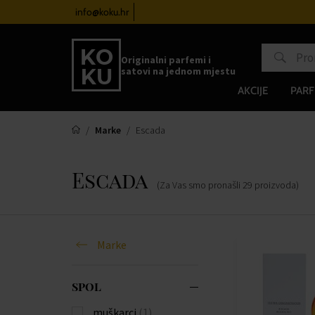
atove od 100€
info@koku.hr
Sustav vjernosti
Originalni parfemi i
satovi na jednom mjestu
AKCIJE
PARF
Marke
Escada
Escada
(Za Vas smo pronašli
29
proizvoda
)
Marke
SPOL
muškarci
(1)