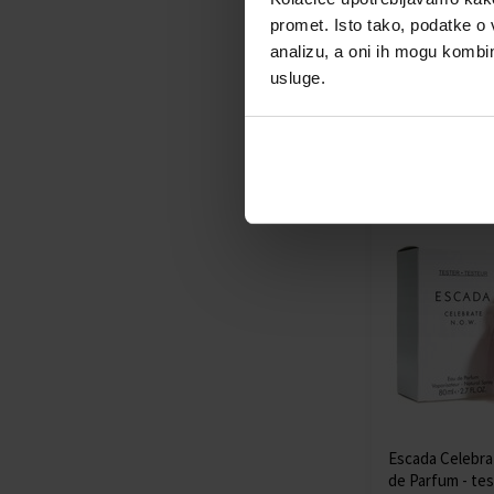
Escada Fiesta 
promet. Isto tako, podatke o 
voda - Tester
100ml - Toaletn
analizu, a oni ih mogu kombini
Tester - Žene
usluge.
Dostupno
50,00 €
Escada Celebr
de Parfum - tes