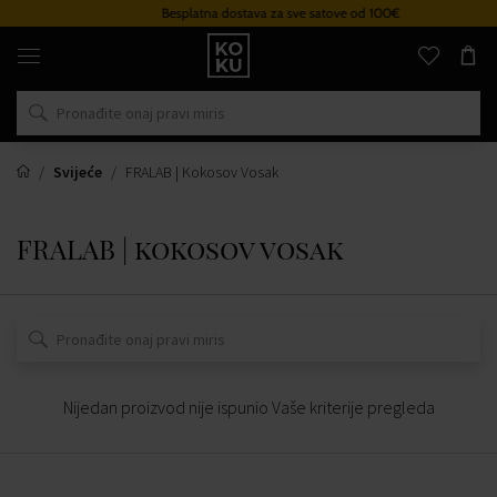
Besplatna dostava za sve satove od 100€
Originalni
parfemi
i
satovi
na
jednom
mjestu
Svijeće
FRALAB | Kokosov Vosak
FRALAB | kokosov vosak
Nijedan proizvod nije ispunio Vaše kriterije pregleda