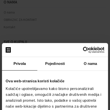
O NAMA
O nama
OBRAZAC ZA KONTAKT
Kontakt
SVE O KUPNJI
Sustav vjernosti
Opći uvjeti poslovanja
Privola
Pojedinosti
O nama
Zaštita privatnosti
OBRAZAC ZA REKLAMACIJU
Ova web-stranica koristi kolačiće
Način dostave
Kolačiće upotrebljavamo kako bismo personalizirali
Kada ću dobiti naručenu robu?
sadržaj i oglase, omogućili značajke društvenih medija i
Zašto parfemi i satovi od nas?
analizirali promet. Isto tako, podatke o vašoj upotrebi
Što je tester parfema?
naše web-lokacije dijelimo s partnerima za društvene