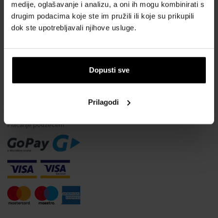
Vodootpornost satova
medije, oglašavanje i analizu, a oni ih mogu kombinirati s
drugim podacima koje ste im pružili ili koje su prikupili
Često postavljana pitanja
dok ste upotrebljavali njihove usluge.
Samo originalna roba
Zašto se registrirati?
Odustajanje od ugovora
Dopusti sve
Promjena pristanka za kolačiće
Prilagodi
NAČINI PLAĆANJA
Plaćanje pouzećem