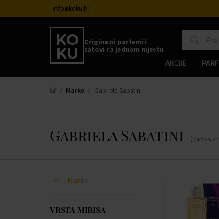
atove od 100€
info@koku.hr
Sustav vjernosti
Originalni parfemi i
satovi na jednom mjestu
AKCIJE
PARF
Marke
Gabriela Sabatini
Gabriela Sabatini
(Za Vas s
Marke
VRSTA MIRISA