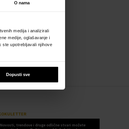
O nama
enih medija i analizirali
ene medije, oglašavanje i
k ste upotrebljavali njihove
Dopusti sve
KOKULETTER
Novosti, trendove i druge odlične stvari možete