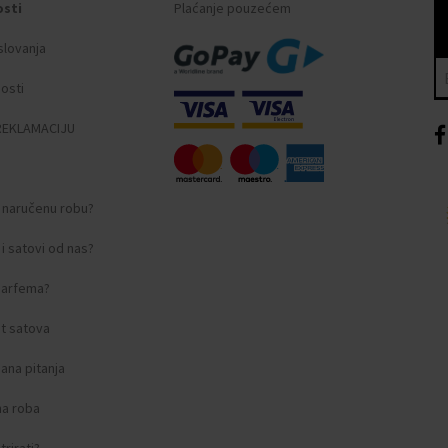
osti
Plaćanje pouzećem
slovanja
nosti
REKLAMACIJU
i naručenu robu?
i satovi od nas?
 parfema?
t satova
ana pitanja
na roba