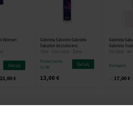
ini Woman
Gabriela Sabatini Gabriela
Gabriela Saba
Sabatini dezodorans
Gabriela Toa
ml
75ml - Deo stick - Žene
Od 20ml - do
Poslat ćemo
Detalj
Detalj
Dostupno
11.08.
13,00 €
23,00 €
17,00 €
od
: