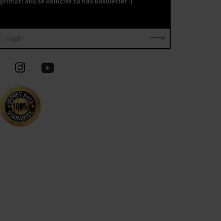
primati ako se odlučite za naš kokuletter :)
E-mail*