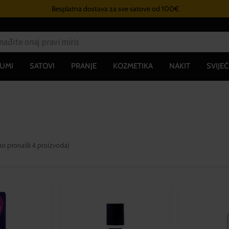
Besplatna dostava za sve satove od 100€
UMI
SATOVI
PRANJE
KOZMETIKA
NAKIT
SVIJEĆ
mo pronašli
4
proizvoda
)