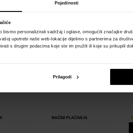
Pojedinosti
ačiće
bismo personalizirali sadržaj i oglase, omogućili značajke društv
vašoj upotrebi naše web-lokacije dijelimo s partnerima za društv
rati s drugim podacima koje ste im pružili ili koje su prikupili do
Prilagodi
I
NAČINI PLAĆANJA