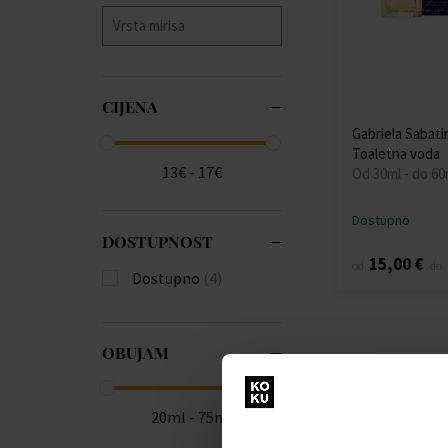
CIJENA
Gabriela Sabat
Toaletna voda
13€ - 17€
Od 30ml - do 60
Dostupno
DOSTUPNOST
15,00 €
od
do
Dostupno
(4)
OBUJAM
20ml - 75ml