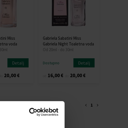
tini Miss
Gabriela Sabatini Miss
letna voda
Gabriela Night Toaletna voda
 30ml
Od 20ml - do 30ml
Detalj
Detalj
Dostupno
20,00 €
16,00 €
20,00 €
do
od
do
1