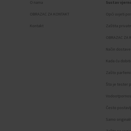
O nama
Sustav vjern
OBRAZAC ZA KONTAKT
Opći uvjeti po
Kontakt
Zaštita privat
OBRAZAC ZA 
Način dostave
Kada ću dobit
Zašto parfemi 
Što je tester
Vodootpornos
Često postavlj
Samo original