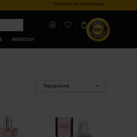
Provjereno od strane kupaca
Sustav vjernosti
Besplatna dos
0,00 €
E
BRENDOVI
Najpopularniji