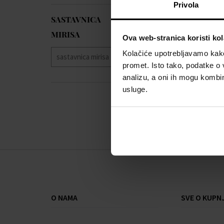
Privola
SASTAVNICA
MIRISA
Ova web-stranica koristi kol
Kolačiće upotrebljavamo kako 
promet. Isto tako, podatke o 
analizu, a oni ih mogu kombini
usluge.
O NAMA
SVE O KUPNJ