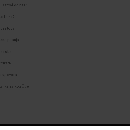
i satovi od nas?
 parfema?
t satova
ana pitanja
na roba
rirati?
d ugovora
tanka za kolačiće