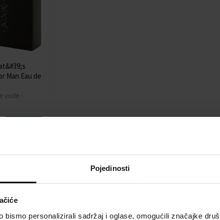
hat&#39;s
or Man Eau de
e vode -
Detalj
Pojedinosti
ačiće
bismo personalizirali sadržaj i oglase, omogućili značajke društv