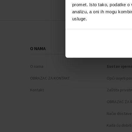
promet. Isto tako, podatke o 
analizu, a oni ih mogu kombini
usluge.
O NAMA
SVE O KUPNJ
O nama
Sustav vjern
OBRAZAC ZA KONTAKT
Opći uvjeti po
Kontakt
Zaštita privat
OBRAZAC ZA 
Način dostave
Kada ću dobit