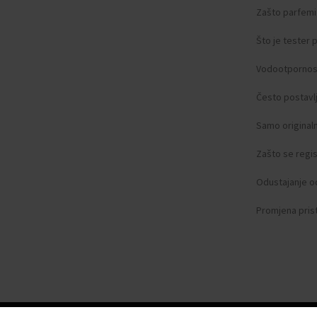
Zašto parfemi 
Što je tester
Vodootpornos
Često postavlj
Samo original
Zašto se regist
Odustajanje o
Promjena pris