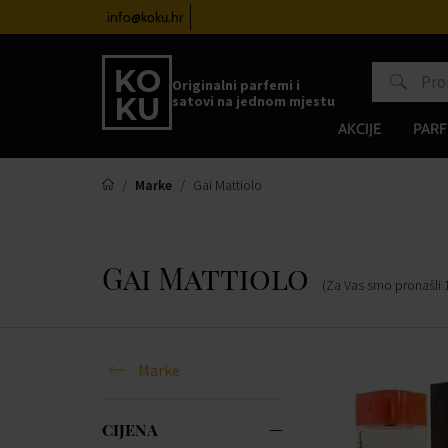
satove od 100€
info@koku.hr
Sustav vjernosti
Originalni parfemi i
satovi na jednom mjestu
AKCIJE
PARF
Marke
Gai Mattiolo
Gai Mattiolo
(Za Vas smo pronašli
Marke
CIJENA