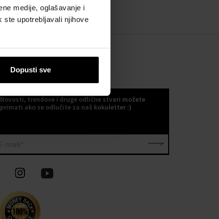
ene medije, oglašavanje i
k ste upotrebljavali njihove
Dopusti sve
KOKULETTER
Novosti, trendove i druge odlične stvari možete
primati ako se odlučite za naš kokuletter :)
E-mail*