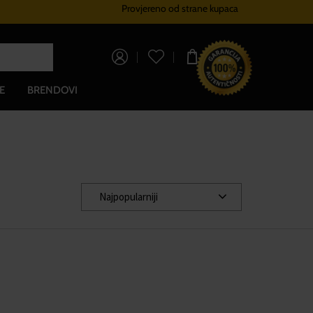
Provjereno od strane kupaca
Sustav vjernosti
Besplatna dos
0,00 €
E
BRENDOVI
Najpopularniji