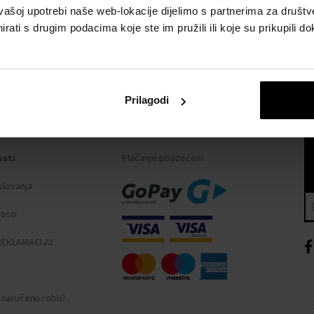
vašoj upotrebi naše web-lokacije dijelimo s partnerima za društv
rati s drugim podacima koje ste im pružili ili koje su prikupili do
Prilagodi
I
NAČINI PLAĆANJA
osti
Plaćanje pouzećem
slovanja
nosti
REKLAMACIJU
i naručenu robu?