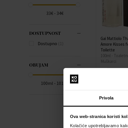
33€ - 34€
DOSTUPNOST
Gai Mattiolo T
Dostupno
(1)
Amore Kisses f
Toilette
100ml - Toaletn
Muškarci
OBUJAM
Dostupno
100ml - 101ml
33,00 €
Privola
Ova web-stranica koristi kol
Kolačiće upotrebljavamo kako 