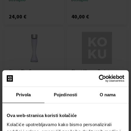
24,00 €
40,00 €
Ghost The Fragrance
Ghost Woman Toaletna
Toaletna voda
voda - Tester
100ml - Toaletne vode -
50ml - Toaletna voda -
Žene
Tester - Žene
Privola
Pojedinosti
O nama
Dostupno
Dostupno
46,00 €
13,00 €
Ova web-stranica koristi kolačiće
Kolačiće upotrebljavamo kako bismo personalizirali