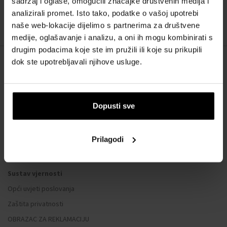
sadržaj i oglase, omogućili značajke društvenih medija i
:
analizirali promet. Isto tako, podatke o vašoj upotrebi
naše web-lokacije dijelimo s partnerima za društvene
1
medije, oglašavanje i analizu, a oni ih mogu kombinirati s
drugim podacima koje ste im pružili ili koje su prikupili
dok ste upotrebljavali njihove usluge.
O NAMA
O nama
Dopusti sve
OBRAZAC ZA KONTAKT
Kontakt
Prilagodi
SVE O KUPNJI
Sustav vjernosti
Opći uvjeti poslovanja
Zaštita privatnosti
OBRAZAC ZA REKLAMACIJU