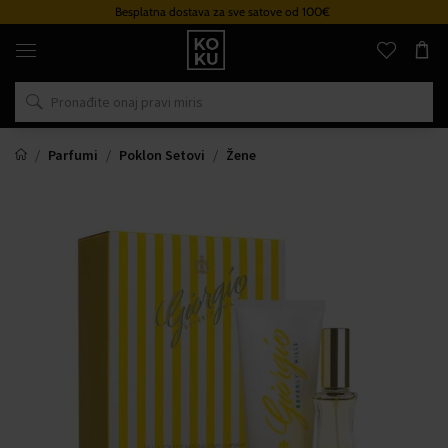
Besplatna dostava za sve satove od 100€
Originalni
parfemi
i
satovi
na
jednom
mjestu
Parfumi
Poklon Setovi
Žene