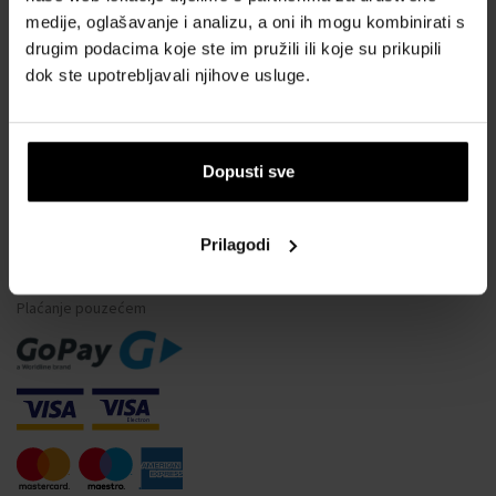
medije, oglašavanje i analizu, a oni ih mogu kombinirati s
Vodootpornost satova
drugim podacima koje ste im pružili ili koje su prikupili
Često postavljana pitanja
dok ste upotrebljavali njihove usluge.
Samo originalna roba
Zašto se registrirati?
Odustajanje od ugovora
Dopusti sve
Promjena pristanka za kolačiće
Prilagodi
NAČINI PLAĆANJA
Plaćanje pouzećem