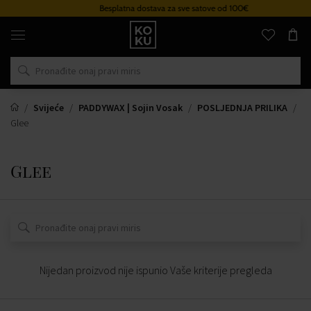
Besplatna dostava za sve satove od 100€
Originalni
parfemi
i
satovi
na
jednom
mjestu
Svijeće
PADDYWAX | Sojin Vosak
POSLJEDNJA PRILIKA
Glee
Glee
Nijedan proizvod nije ispunio Vaše kriterije pregleda