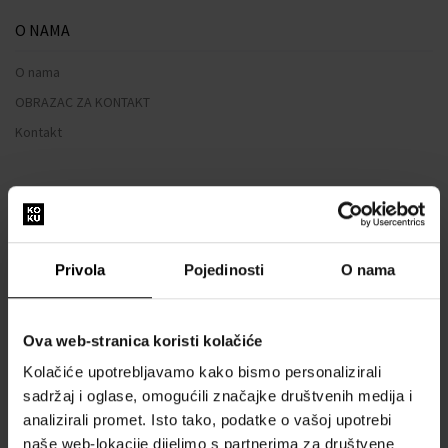
O NAMA
O nama
OBRAZAC ZA KONTAKT
Kontakt
SVE O KUPNJI
Sustav vjernosti
Opći uvjeti poslovanja
Privola
Pojedinosti
O nama
Zaštita privatnosti
OBRAZAC ZA REKLAMACIJU
Ova web-stranica koristi kolačiće
Način dostave
Kolačiće upotrebljavamo kako bismo personalizirali
Kada ću dobiti naručenu robu?
sadržaj i oglase, omogućili značajke društvenih medija i
Zašto parfemi i satovi od nas?
analizirali promet. Isto tako, podatke o vašoj upotrebi
Što je tester parfema?
naše web-lokacije dijelimo s partnerima za društvene