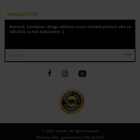
KOKULETTER
Novosti, trendove i druge odlične stvari možete primati ako se
odlučite za naš kokuletter :)
E-mail*
©
2026 Koku.hr, All rights reserved.
Made by
ui42
- generated by CMS
BUXUS