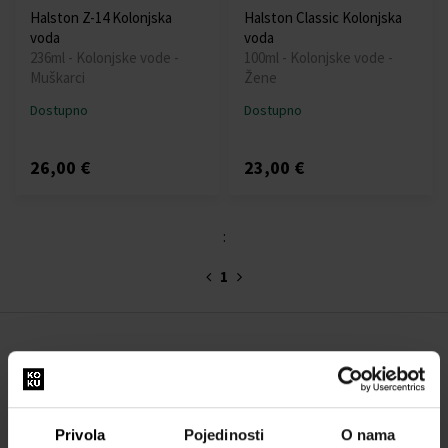
Halston Z-14 Kolonjska
Halston Classic Kolonjska
voda
voda
236ml - Kolonjske vode -
100ml - Kolonjske vode -
Muškarci
Žene
Dostupno
Dostupno
26,00 €
23,00 €
:
1
O NAMA
O nama
OBRAZAC ZA KONTAKT
Privola
Pojedinosti
O nama