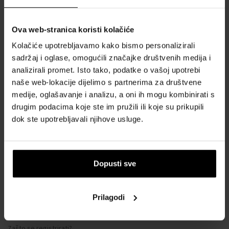
Kontakt
Ova web-stranica koristi kolačiće
SVE O KUPNJI
Kolačiće upotrebljavamo kako bismo personalizirali
sadržaj i oglase, omogućili značajke društvenih medija i
Sustav vjernosti
analizirali promet. Isto tako, podatke o vašoj upotrebi
Opći uvjeti poslovanja
naše web-lokacije dijelimo s partnerima za društvene
Zaštita privatnosti
medije, oglašavanje i analizu, a oni ih mogu kombinirati s
OBRAZAC ZA REKLAMACIJU
drugim podacima koje ste im pružili ili koje su prikupili
dok ste upotrebljavali njihove usluge.
Način dostave
Kada ću dobiti naručenu robu?
Zašto parfemi i satovi od nas?
Dopusti sve
Što je tester parfema?
Vodootpornost satova
Prilagodi
Često postavljana pitanja
Samo originalna roba
Zašto se registrirati?