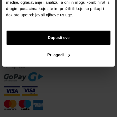
Vodootpornost satova
medije, oglašavanje i analizu, a oni ih mogu kombinirati s
drugim podacima koje ste im pružili ili koje su prikupili
Često postavljana pitanja
dok ste upotrebljavali njihove usluge.
Samo originalna roba
Zašto se registrirati?
Odustajanje od ugovora
Dopusti sve
Promjena pristanka za kolačiće
Prilagodi
NAČINI PLAĆANJA
Plaćanje pouzećem