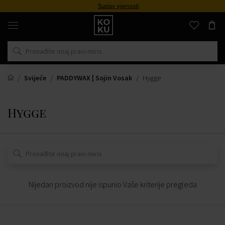
Sustav vjernosti
Originalni
parfemi
i
satovi
na
jednom
mjestu
Svijeće
PADDYWAX | Sojin Vosak
Hygge
Hygge
Nijedan proizvod nije ispunio Vaše kriterije pregleda