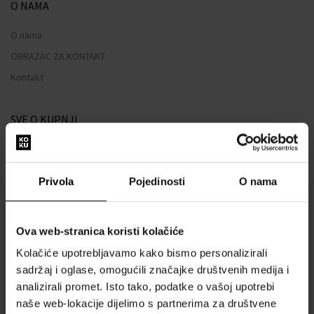
O NAMA
O nama
OBRAZAC ZA KONTAKT
Kontakt
SVE O KUPNJI
Sustav vjernosti
Opći uvjeti poslovanja
Privola
Pojedinosti
O nama
Zaštita privatnosti
OBRAZAC ZA REKLAMACIJU
Ova web-stranica koristi kolačiće
Način dostave
Kolačiće upotrebljavamo kako bismo personalizirali
Kada ću dobiti naručenu robu?
sadržaj i oglase, omogućili značajke društvenih medija i
Zašto parfemi i satovi od nas?
analizirali promet. Isto tako, podatke o vašoj upotrebi
Što je tester parfema?
naše web-lokacije dijelimo s partnerima za društvene