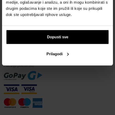
Vodootpornost satova
medije, oglašavanje i analizu, a oni ih mogu kombinirati s
drugim podacima koje ste im pružili ili koje su prikupili
Često postavljana pitanja
dok ste upotrebljavali njihove usluge.
Samo originalna roba
Zašto se registrirati?
Odustajanje od ugovora
Dopusti sve
Promjena pristanka za kolačiće
Prilagodi
NAČINI PLAĆANJA
Plaćanje pouzećem