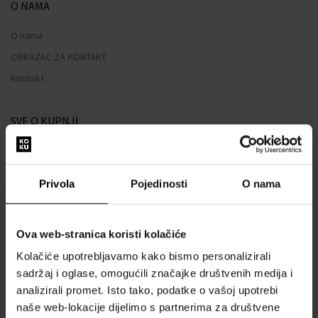
O NAMA
O nama
OBRAZAC ZA KONTAKT
Kontakt
SVE O KUPNJI
Sustav vjernosti
Opći uvjeti poslovanja
Privola
Pojedinosti
O nama
Zaštita privatnosti
OBRAZAC ZA REKLAMACIJU
Ova web-stranica koristi kolačiće
Način dostave
Kolačiće upotrebljavamo kako bismo personalizirali
Kada ću dobiti naručenu robu?
sadržaj i oglase, omogućili značajke društvenih medija i
Zašto parfemi i satovi od nas?
analizirali promet. Isto tako, podatke o vašoj upotrebi
Što je tester parfema?
naše web-lokacije dijelimo s partnerima za društvene