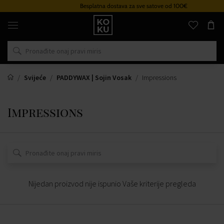
Besplatna dostava za sve satove od 100€
Originalni
parfemi
i
satovi
na
jednom
mjestu
Svijeće
PADDYWAX | Sojin Vosak
Impressions
Impressions
Nijedan proizvod nije ispunio Vaše kriterije pregleda