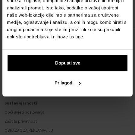
sadržaj i oglase, omogućili značajke društvenih medija i
:
analizirali promet. Isto tako, podatke o vašoj upotrebi
naše web-lokacije dijelimo s partnerima za društvene
1
medije, oglašavanje i analizu, a oni ih mogu kombinirati s
drugim podacima koje ste im pružili ili koje su prikupili
dok ste upotrebljavali njihove usluge.
O NAMA
O nama
Dopusti sve
OBRAZAC ZA KONTAKT
Kontakt
Prilagodi
SVE O KUPNJI
Sustav vjernosti
Opći uvjeti poslovanja
Zaštita privatnosti
OBRAZAC ZA REKLAMACIJU