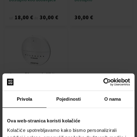
18,00 €
30,00 €
30,00 €
od
do
Jacomo Silences In White
Parfemska voda
100ml - Parfemske vode -
Žene
Privola
Pojedinosti
O nama
Dostupno
30,00 €
Ova web-stranica koristi kolačiće
Kolačiće upotrebljavamo kako bismo personalizirali