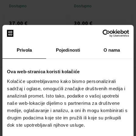
Dostupno
Dostupno
37,00 €
30,00 €
:
Privola
Pojedinosti
O nama
1
Ova web-stranica koristi kolačiće
Kolačiće upotrebljavamo kako bismo personalizirali
O NAMA
sadržaj i oglase, omogućili značajke društvenih medija i
O nama
analizirali promet. Isto tako, podatke o vašoj upotrebi
naše web-lokacije dijelimo s partnerima za društvene
OBRAZAC ZA KONTAKT
medije, oglašavanje i analizu, a oni ih mogu kombinirati s
Kontakt
drugim podacima koje ste im pružili ili koje su prikupili
dok ste upotrebljavali njihove usluge.
SVE O KUPNJI