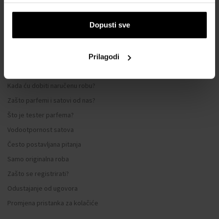
Sustav vjernosti
Dopusti sve
Opći uvjeti poslovanja
Zaštita privatnosti
OBRAZAC ZA REKLAMACIJU
Prilagodi
Način dostave
Kada ću dobiti naručenu robu?
Zašto parfemi i satovi od nas?
Što je tester parfema?
Vodootpornost satova
Često postavljana pitanja
Samo originalna roba
Zašto se registrirati?
Odustajanje od ugovora
Promjena pristanka za kolačiće