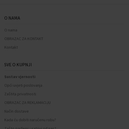
O NAMA
O nama
OBRAZAC ZA KONTAKT
Kontakt
SVE O KUPNJI
Sustav vjernosti
Opći uvjeti poslovanja
Zaštita privatnosti
OBRAZAC ZA REKLAMACIJU
Način dostave
Kada ću dobiti naručenu robu?
Zašto parfemi i satovi od nas?