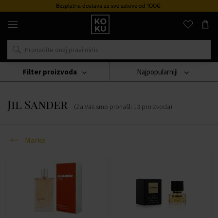
Besplatna dostava za sve satove od 100€
Originalni
parfemi
i
satovi
na
jednom
mjestu
Filter proizvoda
Najpopularniji
Marke
Jil Sander
Jil Sander
(Za Vas smo pronašli
13
proizvoda
)
Marke