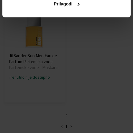
Prilagodi
Jil Sander Sun Men Eau de
Parfum Parfemska voda
Parfemske vode - Muškarci
Trenutno nije dostupno
:
1