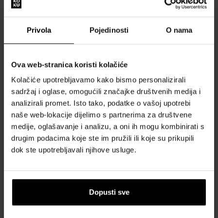
voda - Tester
Parfemska voda
75ml - Toaletna voda -
80ml - Parfemske vode -
Tester - Žene
Žene
Privola
Pojedinosti
O nama
Dostupno
Poslat ćemo 13.08.
45,00 €
25,00 €
Ova web-stranica koristi kolačiće
Kolačiće upotrebljavamo kako bismo personalizirali
sadržaj i oglase, omogućili značajke društvenih medija i
analizirali promet. Isto tako, podatke o vašoj upotrebi
naše web-lokacije dijelimo s partnerima za društvene
medije, oglašavanje i analizu, a oni ih mogu kombinirati s
drugim podacima koje ste im pružili ili koje su prikupili
dok ste upotrebljavali njihove usluge.
Jil Sander Sport for Women
Jil Sander Sport Water
Toaletna voda
Toaletna voda
Toaletne vode - Žene
Toaletne vode - Žene
Trenutno nije dostupno
Trenutno nije dostupno
Dopusti sve