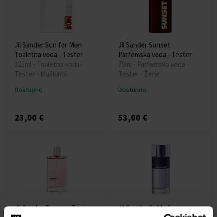
Jil Sander Sun for Men
Jil Sander Sunset
Toaletna voda - Tester
Parfemska voda - Tester
125ml - Toaletna voda -
75ml - Parfemska voda -
Tester - Muškarci
Tester - Žene
Dostupno
Dostupno
23,00 €
53,00 €
Jil Sander Everose Toaletna
Jil Sander Softly Serene