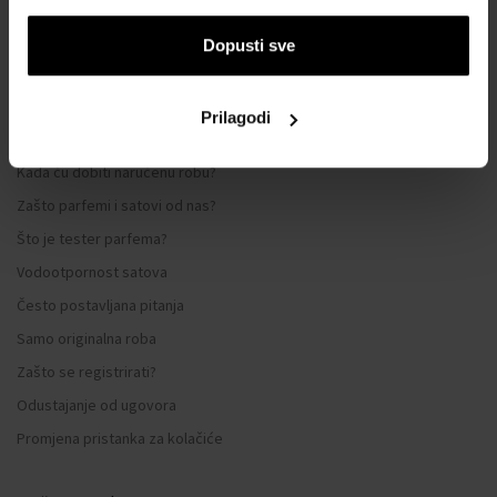
Sustav vjernosti
Opći uvjeti poslovanja
Dopusti sve
Zaštita privatnosti
OBRAZAC ZA REKLAMACIJU
Prilagodi
Način dostave
Kada ću dobiti naručenu robu?
Zašto parfemi i satovi od nas?
Što je tester parfema?
Vodootpornost satova
Često postavljana pitanja
Samo originalna roba
Zašto se registrirati?
Odustajanje od ugovora
Promjena pristanka za kolačiće