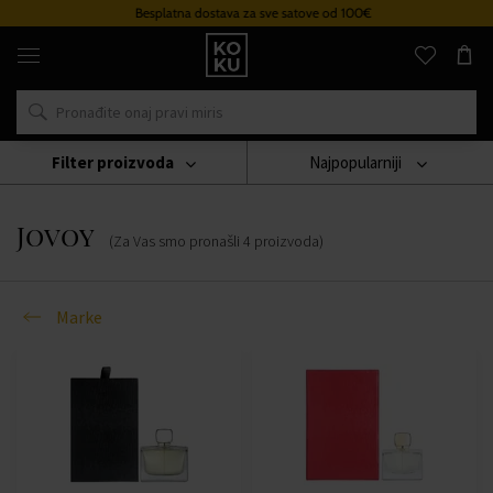
Besplatna dostava za sve satove od 100€
Originalni
parfemi
i
satovi
na
jednom
mjestu
Filter proizvoda
Najpopularniji
Marke
Jovoy
Jovoy
(Za Vas smo pronašli
4
proizvoda
)
Marke