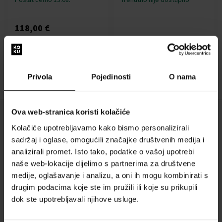
118,00 €
:
Privola
Pojedinosti
O nama
1
Ova web-stranica koristi kolačiće
O NAMA
Kolačiće upotrebljavamo kako bismo personalizirali
sadržaj i oglase, omogućili značajke društvenih medija i
O nama
analizirali promet. Isto tako, podatke o vašoj upotrebi
OBRAZAC ZA KONTAKT
naše web-lokacije dijelimo s partnerima za društvene
Kontakt
medije, oglašavanje i analizu, a oni ih mogu kombinirati s
drugim podacima koje ste im pružili ili koje su prikupili
dok ste upotrebljavali njihove usluge.
SVE O KUPNJI