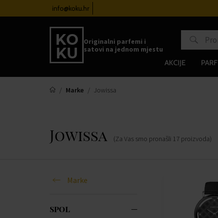
atove od 100€
info@koku.hr
Sustav vjernosti
Originalni parfemi i
satovi na jednom mjestu
AKCIJE
PARF
Marke
Jowissa
Jowissa
(Za Vas smo pronašli
17
proizvoda
)
Marke
SPOL