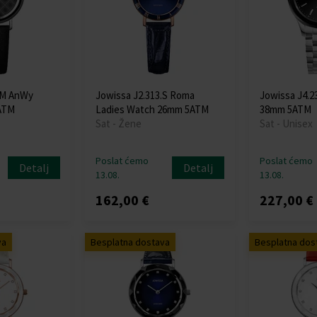
.M AnWy
Jowissa J2.313.S Roma
Jowissa J4.2
ATM
Ladies Watch 26mm 5ATM
38mm 5ATM
Sat - Žene
Sat - Unisex
Poslat ćemo
Poslat ćemo
Detalj
Detalj
13.08.
13.08.
162,00 €
227,00 €
va
Besplatna dostava
Besplatna dos