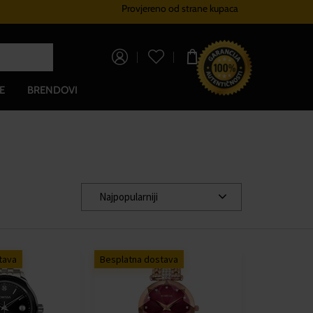
Provjereno od strane kupaca
Sustav vjernosti
Besplatna dos
0,00 €
E
BRENDOVI
Najpopularniji
tava
Besplatna dostava