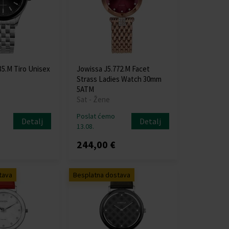
35.M Tiro Unisex
Jowissa J5.772.M Facet
Strass Ladies Watch 30mm
5ATM
Sat - Žene
Poslat ćemo
Detalj
Detalj
13.08.
244,00 €
tava
Besplatna dostava