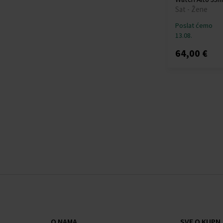
Sat - Žene
Poslat ćemo
13.08.
64,00 €
O NAMA
SVE O KUPNJ