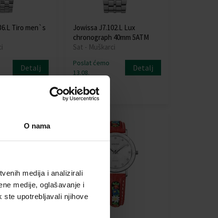
36.L Tiro men`s
Jowissa J7.102.L Lux
chronograph 40mm 5ATM
i
Sat - Muškarci
Poslat ćemo
Detalj
Detalj
13.08.
251,00 €
O nama
enih medija i analizirali
ene medije, oglašavanje i
k ste upotrebljavali njihove