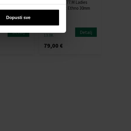
02.L Ladies
Jowissa J5.777.M Ladies
 35mm 5ATM
Watch Facet Ethno 30mm
5ATM
Dopusti sve
Sat - Žene
Poslat ćemo
Detalj
Detalj
13.08.
79,00 €