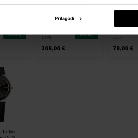
.L LeWy
Jowissa J7.120.L LeWy
Jowissa J5.6
42mm 5ATM
chronograph 42mm 5ATM
Watch Facet
Sat - Muškarci
Sat - Žene
Prilagodi
Poslat ćemo
Poslat ćemo
Detalj
Detalj
13.08.
13.08.
309,00 €
79,00 €
L Ladies
mm 5ATM