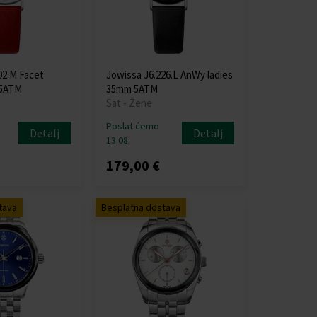
02.M Facet
Jowissa J6.226.L AnWy ladies
 5ATM
35mm 5ATM
Sat - Žene
Poslat ćemo
Detalj
Detalj
13.08.
179,00 €
tava
Besplatna dostava