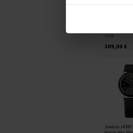
Jowissa J7.020
chronograph 
Sat - Muškarci
Poslat ćemo
13.08.
309,00 €
Jowissa J4.387.
Watch Alto 35