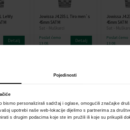
.L LeWy
Jowissa J4.235.L Tiro men`s
Jowissa J4.2
ATM
45mm 5ATM
45mm 5ATM
Sat - Muškarci
Sat - Muškarc
Poslat ćemo
Poslat ćemo
Detalj
Detalj
13.08.
13.08.
203,00 €
203,00 €
va
Besplatna dostava
Pojedinosti
ačiće
bismo personalizirali sadržaj i oglase, omogućili značajke društv
vašoj upotrebi naše web-lokacije dijelimo s partnerima za društv
rati s drugim podacima koje ste im pružili ili koje su prikupili do