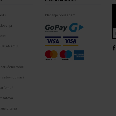
osti
Plaćanje pouzećem
slovanja
nosti
REKLAMACIJU
i naručenu robu?
i satovi od nas?
 parfema?
t satova
ana pitanja