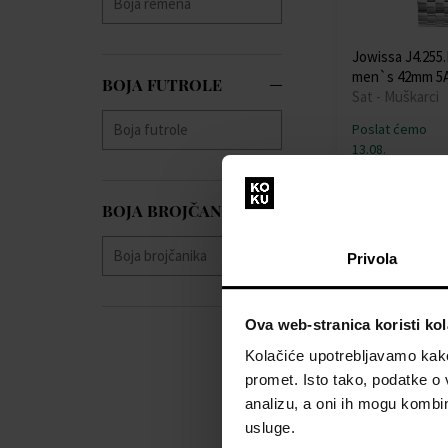
Jowissa J4.255
men`s 42mm 5
BOJA FUTROLE
Sat - Muškarci
Poslat ćemo
13.08.
219,00 €
BOJA BROJČANIKA
Besplatna dosta
Privola
Ova web-stranica koristi kol
Kolačiće upotrebljavamo kako 
promet. Isto tako, podatke o 
analizu, a oni ih mogu kombini
usluge.