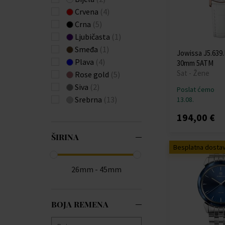
Crvena
(4)
Crna
(5)
Ljubičasta
(1)
Smeđa
(1)
Jowissa J5.639.
Plava
(4)
30mm 5ATM
Sat - Žene
Rose gold
(5)
Siva
(2)
Poslat ćemo
Srebrna
(13)
13.08.
194,00 €
ŠIRINA
Besplatna dosta
26mm - 45mm
BOJA REMENA