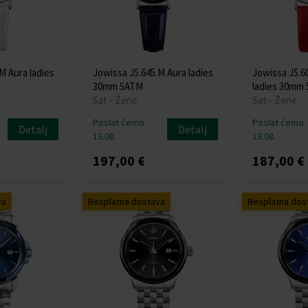
M Aura ladies
Jowissa J5.645.M Aura ladies
Jowissa J5.6
30mm 5ATM
ladies 30mm
Sat - Žene
Sat - Žene
Poslat ćemo
Poslat ćemo
Detalj
Detalj
13.08.
13.08.
197,00 €
187,00 €
va
Besplatna dostava
Besplatna dos