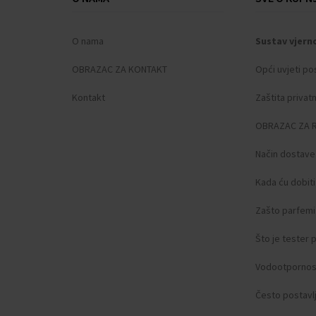
O nama
Sustav vjern
OBRAZAC ZA KONTAKT
Opći uvjeti po
Kontakt
Zaštita privat
OBRAZAC ZA 
Način dostave
Kada ću dobit
Zašto parfemi 
Što je tester
Vodootpornos
Često postavlj