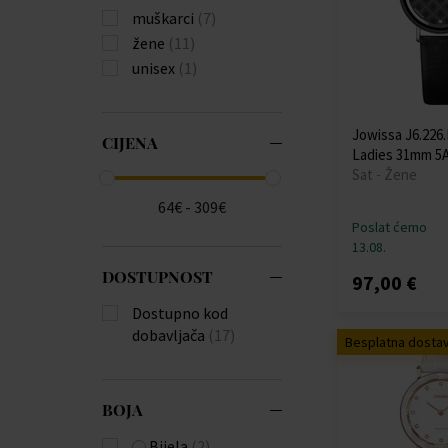
muškarci
(7)
žene
(11)
unisex
(1)
Jowissa J6.226
CIJENA
Ladies 31mm 5
Sat - Žene
64€ - 309€
Poslat ćemo
13.08.
DOSTUPNOST
97,00 €
Dostupno kod
dobavljača
(17)
Besplatna dosta
BOJA
Bijela
(2)