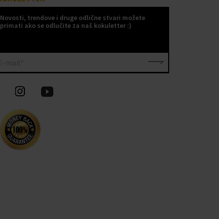
Novosti, trendove i druge odlične stvari možete
primati ako se odlučite za naš kokuletter :)
E-mail*