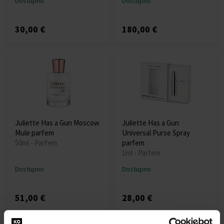
Dostupno
Dostupno
30,00 €
180,00 €
Juliette Has a Gun Moscow
Juliette Has a Gun
Mule parfem
Universal Purse Spray
50ml - Parfem
parfem
1ml - Parfem
Dostupno
Dostupno
51,00 €
28,00 €