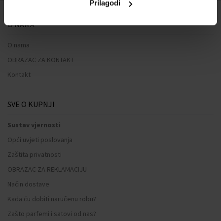
Prilagodi
O NAMA
O nama
OBRAZAC ZA KONTAKT
Kontakt
SVE O KUPNJI
Sustav vjernosti
Opći uvjeti poslovanja
Zaštita privatnosti
OBRAZAC ZA REKLAMACIJU
Način dostave
Kada ću dobiti naručenu robu?
Zašto parfemi i satovi od nas?