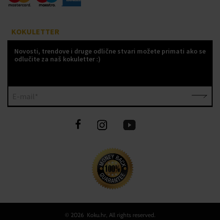
KOKULETTER
Novosti, trendove i druge odlične stvari možete primati ako se
odlučite za naš kokuletter :)
E-mail*
©
2026 Koku.hr, All rights reserved.