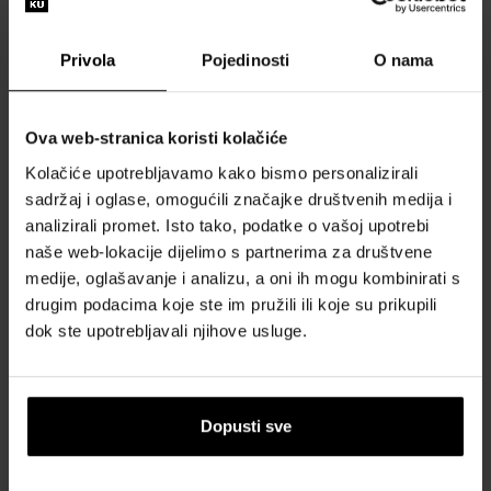
Privola
Pojedinosti
O nama
Ova web-stranica koristi kolačiće
Juliette Has A Gun Luxury
Juliette Has A Gun Luxury
Collection In The Mood For
Collection Oil Fiction
Kolačiće upotrebljavamo kako bismo personalizirali
Oud Parfemska voda
Parfemska voda
sadržaj i oglase, omogućili značajke društvenih medija i
75ml - Parfemske vode -
75ml - Parfemske vode -
analizirali promet. Isto tako, podatke o vašoj upotrebi
Unisex
Unisex
naše web-lokacije dijelimo s partnerima za društvene
Dostupno
Dostupno
medije, oglašavanje i analizu, a oni ih mogu kombinirati s
drugim podacima koje ste im pružili ili koje su prikupili
dok ste upotrebljavali njihove usluge.
112,00 €
119,00 €
:
Dopusti sve
1