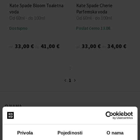
Kate Spade Bloom Toaletna
Kate Spade Cherie
voda
Parfemska voda
Od 60ml - do 100ml
Od 60ml - do 100ml
Dostupno
Poslat ćemo 13.08.
33,00 €
41,00 €
33,00 €
34,00 €
od
do
od
do
:
1
O NAMA
O nama
OBRAZAC ZA KONTAKT
Privola
Pojedinosti
O nama
Kontakt