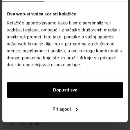
Ova web-stranica koristi kolačiće
SVE O KUPNJI
Kolačiće upotrebljavamo kako bismo personalizirali
Sustav vjernosti
sadržaj i oglase, omogućili značajke društvenih medija i
Opći uvjeti poslovanja
analizirali promet. Isto tako, podatke o vašoj upotrebi
naše web-lokacije dijelimo s partnerima za društvene
Zaštita privatnosti
medije, oglašavanje i analizu, a oni ih mogu kombinirati s
OBRAZAC ZA REKLAMACIJU
drugim podacima koje ste im pružili ili koje su prikupili
Način dostave
dok ste upotrebljavali njihove usluge.
Kada ću dobiti naručenu robu?
Zašto parfemi i satovi od nas?
Što je tester parfema?
Dopusti sve
Vodootpornost satova
Često postavljana pitanja
Prilagodi
Samo originalna roba
Zašto se registrirati?