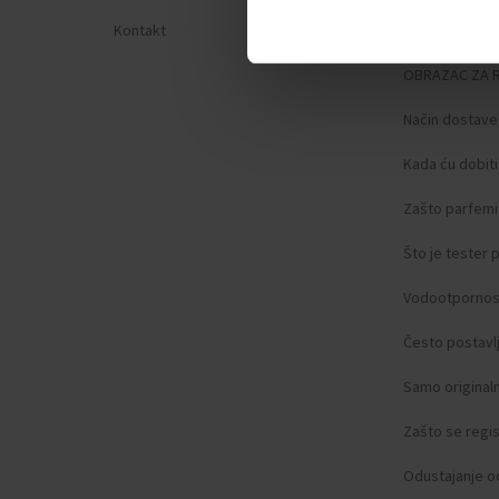
Kontakt
Zaštita privat
OBRAZAC ZA 
Način dostave
Kada ću dobit
Zašto parfemi 
Što je tester
Vodootpornos
Često postavlj
Samo original
Zašto se regist
Odustajanje o