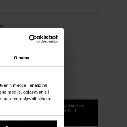
da
O nama
enih medija i analizirali
ene medije, oglašavanje i
KOKULETTER
k ste upotrebljavali njihove
Novosti, trendove i druge odlične stvari možete
primati ako se odlučite za naš kokuletter :)