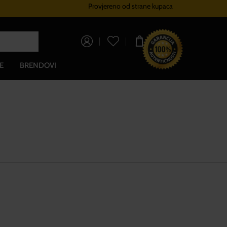
Provjereno od strane kupaca
Sustav vjernosti
Besplatna d
0,00 €
E
BRENDOVI