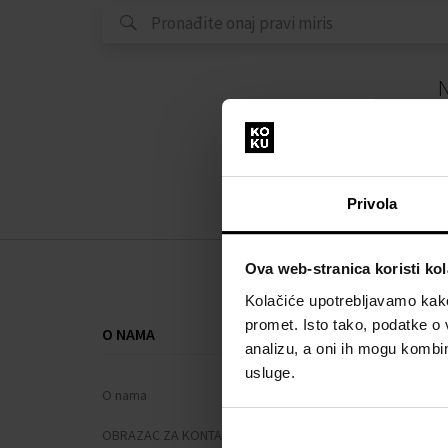
N
Privola
Ova web-stranica koristi kol
Kolačiće upotrebljavamo kako 
promet. Isto tako, podatke o 
O NAMA
SVE O KUPNJ
analizu, a oni ih mogu kombini
usluge.
O nama
Sustav vjern
OBRAZAC ZA KONTAKT
Opći uvjeti po