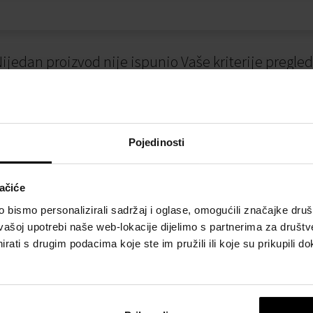
ijedan proizvod nije ispunio Vaše kriterije pregle
Pojedinosti
ačiće
bismo personalizirali sadržaj i oglase, omogućili značajke društv
vašoj upotrebi naše web-lokacije dijelimo s partnerima za društv
I
NAČINI PLAĆANJA
rati s drugim podacima koje ste im pružili ili koje su prikupili do
osti
Plaćanje pouzećem
slovanja