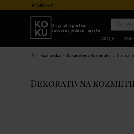
 satove od 100€
info@koku.hr
Sustav vjernosti
Originalni parfemi i
satovi na jednom mjestu
AKCIJE
PARF
Kozmetika
Dekorativna Kozmetika
Dekorativ
Dekorativna kozmetik