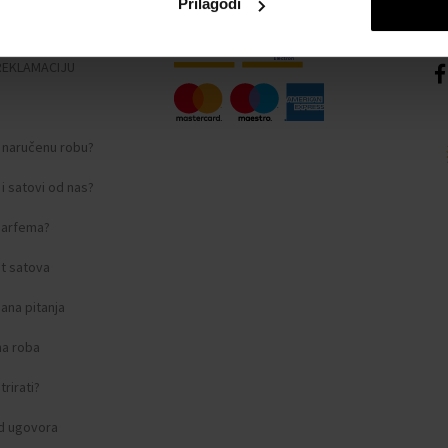
Prilagodi
nosti
REKLAMACIJU
i naručenu robu?
i satovi od nas?
 parfema?
t satova
ana pitanja
na roba
rirati?
d ugovora