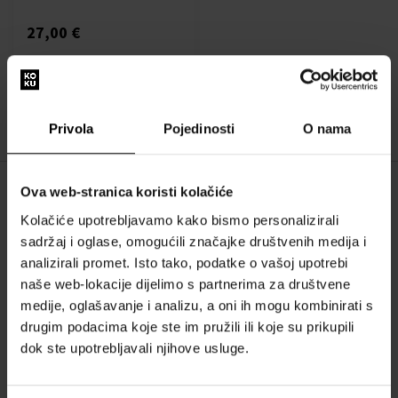
27,00 €
:
Privola
Pojedinosti
O nama
1
Ova web-stranica koristi kolačiće
O NAMA
Kolačiće upotrebljavamo kako bismo personalizirali
O nama
sadržaj i oglase, omogućili značajke društvenih medija i
analizirali promet. Isto tako, podatke o vašoj upotrebi
OBRAZAC ZA KONTAKT
naše web-lokacije dijelimo s partnerima za društvene
Kontakt
medije, oglašavanje i analizu, a oni ih mogu kombinirati s
drugim podacima koje ste im pružili ili koje su prikupili
SVE O KUPNJI
dok ste upotrebljavali njihove usluge.
Sustav vjernosti