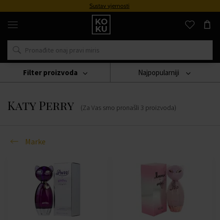
Sustav vjernosti
Originalni
parfemi
i
satovi
na
jednom
mjestu
Filter proizvoda
Najpopularniji
Marke
Katy Perry
Katy Perry
(Za Vas smo pronašli
3
proizvoda
)
Marke