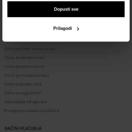
Opći uvjeti poslovanja
Dopusti sve
Zaštita privatnosti
OBRAZAC ZA REKLAMACIJU
Prilagodi
Način dostave
Kada ću dobiti naručenu robu?
Zašto parfemi i satovi od nas?
Što je tester parfema?
Vodootpornost satova
Često postavljana pitanja
Samo originalna roba
Zašto se registrirati?
Odustajanje od ugovora
Promjena pristanka za kolačiće
NAČINI PLAĆANJA