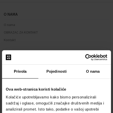
O NAMA
O nama
OBRAZAC ZA KONTAKT
Kontakt
SVE O KUPNJI
Sustav vjernosti
Privola
Pojedinosti
O nama
Opći uvjeti poslovanja
Zaštita privatnosti
OBRAZAC ZA REKLAMACIJU
Ova web-stranica koristi kolačiće
Način dostave
Kolačiće upotrebljavamo kako bismo personalizirali
sadržaj i oglase, omogućili značajke društvenih medija i
Kada ću dobiti naručenu robu?
analizirali promet. Isto tako, podatke o vašoj upotrebi
Zašto parfemi i satovi od nas?