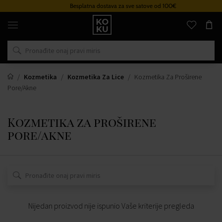
Besplatna dostava za sve satove od 100€
Originalni
parfemi
i
satovi
na
jednom
mjestu
Kozmetika
Kozmetika Za Lice
Kozmetika Za Proširene
Pore/akne
Kozmetika za proširene
pore/akne
Nijedan proizvod nije ispunio Vaše kriterije pregleda