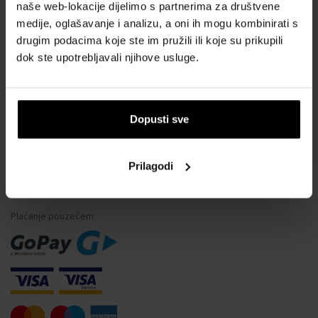
naše web-lokacije dijelimo s partnerima za društvene
Što je tester parfema?
medije, oglašavanje i analizu, a oni ih mogu kombinirati s
Vodootpornost satova
drugim podacima koje ste im pružili ili koje su prikupili
dok ste upotrebljavali njihove usluge.
Često postavljana pitanja
Samo originalna roba
Zašto se registrirati?
Dopusti sve
Odustajanje od ugovora
Promjena pristanka za kolačiće
Prilagodi
NAČINI PLAĆANJA
Plaćanje pouzećem